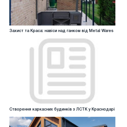
Захист
Захист та Краса: навіси над ганком від Metal Wares
та
Краса:
навіси
над
ганком
від
Metal
Wares
Створення
Створення каркасних будинків з ЛСТК у Краснодарі
каркасних
будинків
з