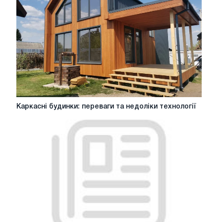
ЛСТК
у
Краснодарі
Каркасні
Каркасні будинки: переваги та недоліки технології
будинки:
переваги
та
недоліки
технології