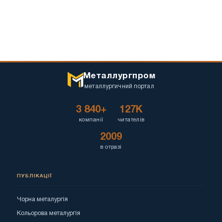
Металлургпром
металлургичний портал
3 840+
127K
компанії
читателів
2009
в отразі
ПУБЛІКАЦІЇ
Чорна металургія
Кольорова металургія