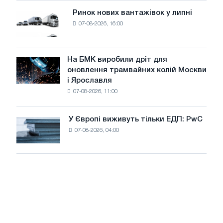
потужністю
Ринок нових вантажівок у липні
Ринок
8
07-08-2026, 16:00
нових
МВт
вантажівок
для
у
досягнення
липні
На БМК виробили дріт для
цілей
На
оновлення трамвайних колій Москви
декарбонізації
БМК
і Ярославля
виробили
07-08-2026, 11:00
дріт
для
оновлення
У Європі виживуть тільки ЕДП: PwC
У
трамвайних
07-08-2026, 04:00
Європі
колій
виживуть
Москви
тільки
і
ЕДП:
Ярославля
PwC