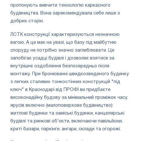
пропонують вивчити технологію каркасного
будівництва. Вона зарекомендувала себе лише з
добрих сторін.
ЛСТК конструкції характеризуються незначною
вагою. А це має на увазі, що базу під майбутню
споруду не потрібно значно заглиблювати. Це
запобігає усадці будівлі і дозволяє взятися за
внутрішнє оздоблення безпосередньо після
монтажу. При бронюванні швидкозведеного будинку
з легких сталевих тонкостінних конструкцій "під
ключ" в Краснодарі від ПРОФІ ви придбаєте
високонадійну будову за мінімальний проміжок часу.
ярусів включно (малоповерхове будівництво):
житлові будинки та заміські будинки, канцелярські
будівлі та ринкові об'єкти, включаючи павільйони,
криті базари, паркінги, ангари, склади та огорожі.