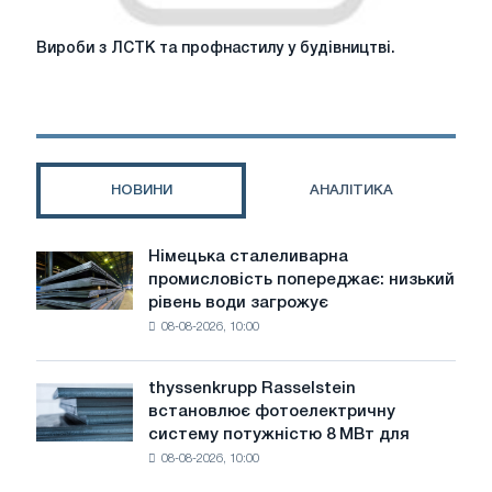
Вироби
Вироби з ЛСТК та профнастилу у будівництві.
з
ЛСТК
та
профнастилу
у
будівництві.
НОВИНИ
АНАЛІТИКА
Німецька сталеливарна
Німецька
промисловість попереджає: низький
сталеливарна
рівень води загрожує
промисловість
08-08-2026, 10:00
попереджає:
низький
рівень
thyssenkrupp Rasselstein
thyssenkrupp
води
встановлює фотоелектричну
Rasselstein
загрожує
систему потужністю 8 МВт для
встановлює
безпеці
08-08-2026, 10:00
фотоелектричну
поставок
систему