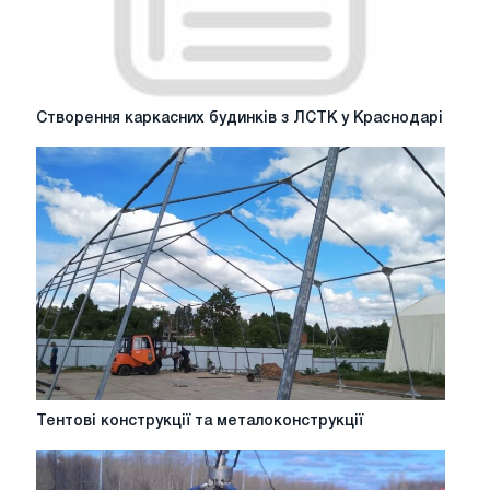
Створення
Створення каркасних будинків з ЛСТК у Краснодарі
каркасних
будинків
з
ЛСТК
у
Краснодарі
Тентові
Тентові конструкції та металоконструкції
конструкції
та
металоконструкції