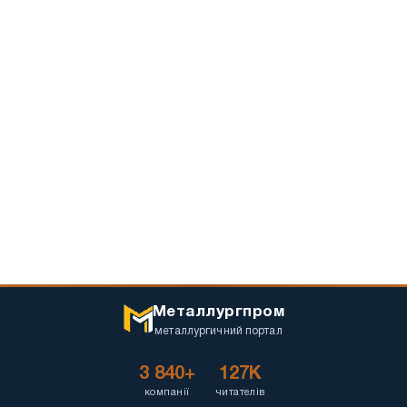
Металлургпром
металлургичний портал
3 840+
127K
компанії
читателів