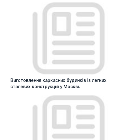
Виготовлення
Виготовлення каркасних будинків із легких
каркасних
сталевих конструкцій у Москві.
будинків
із
легких
сталевих
конструкцій
у
Москві.