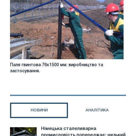
Паля
Паля гвинтова 76х1500 мм: виробництво та
гвинтова
застосування.
76х1500
мм:
виробництво
та
застосування.
НОВИНИ
АНАЛІТИКА
Німецька сталеливарна
Німецька
промисловість попереджає: низький