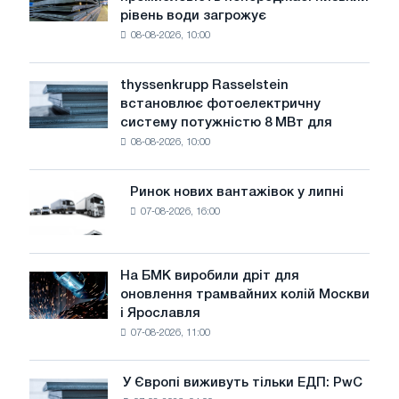
сталеливарна
рівень води загрожує
промисловість
08-08-2026, 10:00
попереджає:
низький
рівень
thyssenkrupp Rasselstein
thyssenkrupp
води
встановлює фотоелектричну
Rasselstein
загрожує
систему потужністю 8 МВт для
встановлює
безпеці
08-08-2026, 10:00
фотоелектричну
поставок
систему
потужністю
Ринок нових вантажівок у липні
Ринок
8
07-08-2026, 16:00
нових
МВт
вантажівок
для
у
досягнення
липні
На БМК виробили дріт для
цілей
На
оновлення трамвайних колій Москви
декарбонізації
БМК
і Ярославля
виробили
07-08-2026, 11:00
дріт
для
оновлення
У Європі виживуть тільки ЕДП: PwC
У
трамвайних