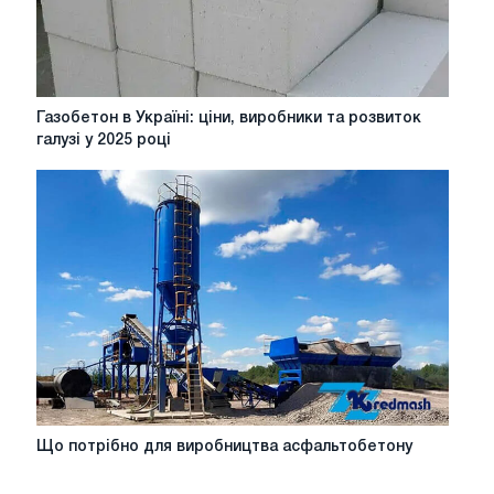
Газобетон
Газобетон в Україні: ціни, виробники та розвиток
в
галузі у 2025 році
Україні:
ціни,
виробники
та
розвиток
галузі
у
2025
році
Що
Що потрібно для виробництва асфальтобетону
потрібно
для