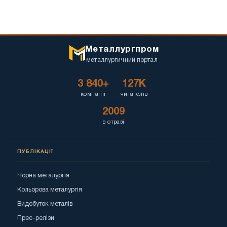
Металлургпром
металлургичний портал
3 840+
127K
компанії
читателів
2009
в отразі
ПУБЛІКАЦІЇ
Чорна металургія
Кольорова металургія
Видобуток металів
Прес-релізи