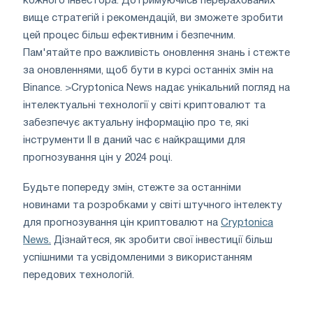
кожного інвестора. Дотримуючись перерахованих
вище стратегій і рекомендацій, ви зможете зробити
цей процес більш ефективним і безпечним.
Пам'ятайте про важливість оновлення знань і стежте
за оновленнями, щоб бути в курсі останніх змін на
Binance. >Cryptonica News надає унікальний погляд на
інтелектуальні технології у світі криптовалют та
забезпечує актуальну інформацію про те, які
інструменти ІІ в даний час є найкращими для
прогнозування цін у 2024 році.
Будьте попереду змін, стежте за останніми
новинами та розробками у світі штучного інтелекту
для прогнозування цін криптовалют на
Cryptonica
News.
Дізнайтеся, як зробити свої інвестиції більш
успішними та усвідомленими з використанням
передових технологій.