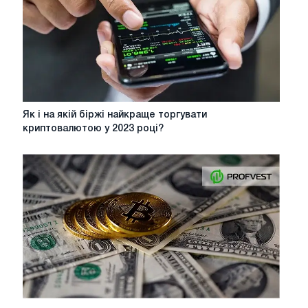
Як
Як і на якій біржі найкраще торгувати
і
криптовалютою у 2023 році?
на
якій
біржі
найкраще
торгувати
криптовалютою
у
2023
році?