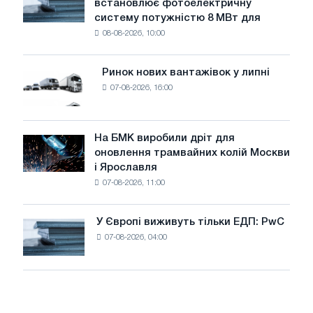
встановлює фотоелектричну
Rasselstein
загрожує
систему потужністю 8 МВт для
встановлює
безпеці
08-08-2026, 10:00
фотоелектричну
поставок
систему
потужністю
Ринок нових вантажівок у липні
Ринок
8
07-08-2026, 16:00
нових
МВт
вантажівок
для
у
досягнення
липні
На БМК виробили дріт для
цілей
На
оновлення трамвайних колій Москви
декарбонізації
БМК
і Ярославля
виробили
07-08-2026, 11:00
дріт
для
оновлення
У Європі виживуть тільки ЕДП: PwC
У
трамвайних
07-08-2026, 04:00
Європі
колій
виживуть
Москви
тільки
і
ЕДП:
Ярославля
PwC