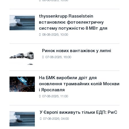
08-08-2026, 10:00
попереджає:
низький
рівень
thyssenkrupp Rasselstein
thyssenkrupp
води
встановлює фотоелектричну
Rasselstein
загрожує
систему потужністю 8 МВт для
встановлює
безпеці
08-08-2026, 10:00
фотоелектричну
поставок
систему
потужністю
Ринок нових вантажівок у липні
Ринок
8
07-08-2026, 16:00
нових
МВт
вантажівок
для
у
досягнення
липні
На БМК виробили дріт для
цілей
На
оновлення трамвайних колій Москви
декарбонізації
БМК
і Ярославля
виробили
07-08-2026, 11:00
дріт
для
оновлення
У Європі виживуть тільки ЕДП: PwC
У
трамвайних
07-08-2026, 04:00
Європі
колій
виживуть
Москви