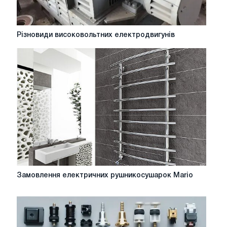
Різновиди
Різновиди високовольтних електродвигунів
високовольтних
електродвигунів
Замовлення
Замовлення електричних рушникосушарок Mario
електричних
рушникосушарок
Mario