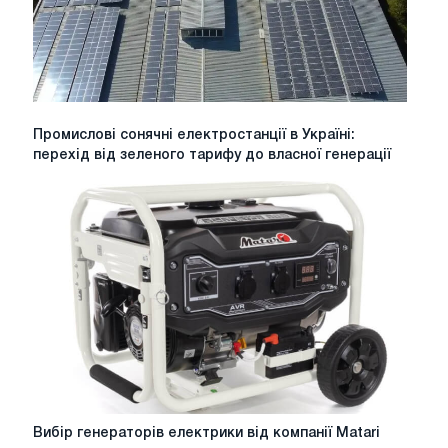
Промислові
Промислові сонячні електростанції в Україні:
сонячні
перехід від зеленого тарифу до власної генерації
електростанції
в
Україні:
перехід
від
зеленого
тарифу
до
власної
генерації
Вибір
Вибір генераторів електрики від компанії Matari
генераторів