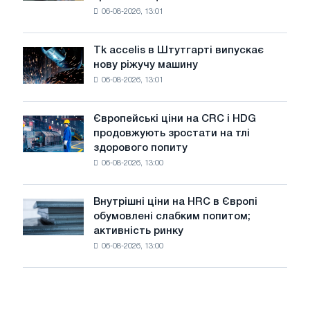
в
06-08-2026, 13:01
в
роки
Італії
Великої
ростуть,
Вітчизняної
Tk accelis в Штутгарті випускає
Tk
незважаючи
війни
нову ріжучу машину
accelis
на
06-08-2026, 13:01
в
літнє
Штутгарті
уповільнення
випускає
зростання
Європейські ціни на CRC і HDG
Європейські
нову
цін
продовжують зростати на тлі
ціни
ріжучу
здорового попиту
на
машину
06-08-2026, 13:00
CRC
і
HDG
Внутрішні ціни на HRC в Європі
Внутрішні
продовжують
обумовлені слабким попитом;
ціни
зростати
активність ринку
на
на
06-08-2026, 13:00
HRC
тлі
в
здорового
Європі
попиту
обумовлені
слабким