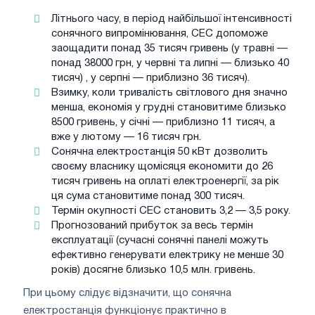
Літнього часу, в період найбільшої інтенсивності
сонячного випромінювання, СЕС допоможе
заощадити понад 35 тисяч гривень (у травні —
понад 38000 грн, у червні та липні — близько 40
тисяч) , у серпні — приблизно 36 тисяч).
Взимку, коли тривалість світлового дня значно
менша, економія у грудні становитиме близько
8500 гривень, у січні — приблизно 11 тисяч, а
вже у лютому — 16 тисяч грн.
Сонячна електростанція 50 кВт дозволить
своєму власнику щомісяця економити до 26
тисяч гривень на оплаті електроенергії, за рік
ця сума становитиме понад 300 тисяч.
Термін окупності СЕС становить 3,2 — 3,5 року.
Прогнозований прибуток за весь термін
експлуатації (сучасні сонячні панелі можуть
ефективно генерувати електрику не менше 30
років) досягне близько 10,5 млн. гривень.
При цьому слідує відзначити, що сонячна
електростанція функціонує практично в