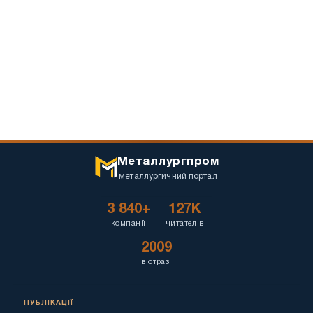
Металлургпром
металлургичний портал
3 840+
127K
компанії
читателів
2009
в отразі
ПУБЛІКАЦІЇ