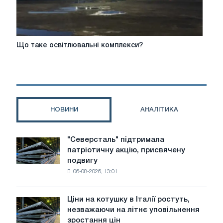
Що
Що таке освітлювальні комплекси?
таке
освітлювальні
комплекси?
НОВИНИ
АНАЛІТИКА
"Северсталь" підтримала
"Северсталь"
патріотичну акцію, присвячену
підтримала
подвигу
патріотичну
06-08-2026, 13:01
акцію,
присвячену
подвигу
Ціни на котушку в Італії ростуть,
Ціни
радянської
незважаючи на літнє уповільнення
на
авіації
зростання цін
котушку