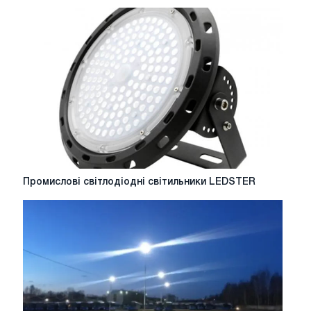
електрики
від
компанії
Matari
Промислові
Промислові світлодіодні світильники LEDSTER
світлодіодні
світильники
LEDSTER