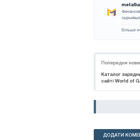
metallu
Финансов
сырьевые
Більше н
Навігація
Попередня нов
Каталог зарядни
сайті World of 
ДОДАТИ КОМЕ