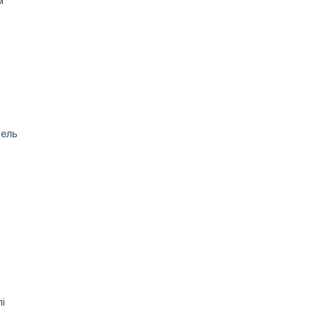
м
дель
і