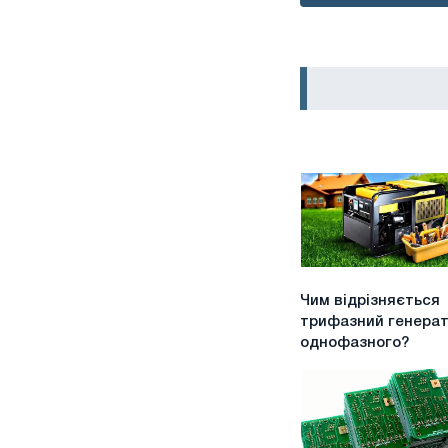
Чим
Чим відрізняється
відрізняється
трифазний генерат
трифазний
однофазного?
генератор
від
однофазного?