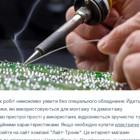
 робіт неможливо уявити без спеціального обладнання. Йдет
ники, які використовуються для монтажу та демонтажу
кі пристрої прості у використанні, відрізняються зручністю т
ційними характеристиками. Якщо необхідно купити
електричні
рейти на сайт компанії "Лайт-Тронік". Це інтернет-магазин