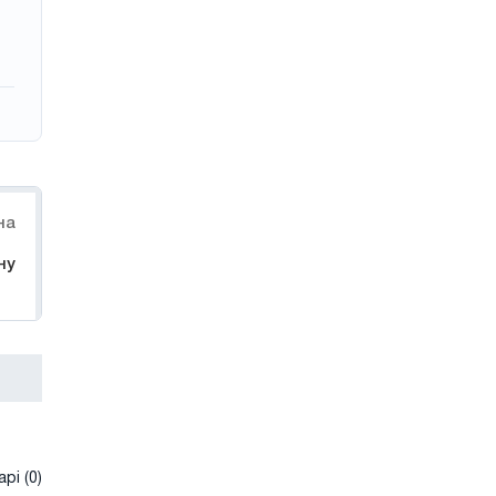
на
ну
рі (0)