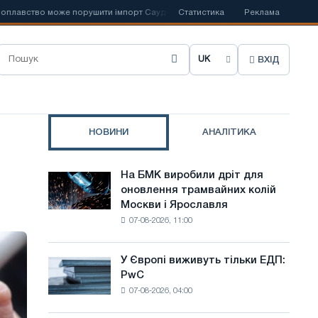
вство може порушити імпорт Саудівської сталі
Статистика
📰
Іспанська Acerinox
Реклама
ВХІД
О
б
р
НОВИНИ
АНАЛІТИКА
а
т
На БМК виробили дріт для
На
и
оновлення трамвайних колій
БМК
Москви і Ярославля
виробили
м
07-08-2026, 11:00
дріт
о
для
оновлення
в
У Європі виживуть тільки ЕДП:
У
трамвайних
PwC
Європі
у
колій
07-08-2026, 04:00
виживуть
Москви
с
тільки
і