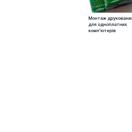
Монтаж
Монтаж друковани
друкованих
для одноплатних
плат
комп'ютерів
для
одноплатних
комп'ютерів