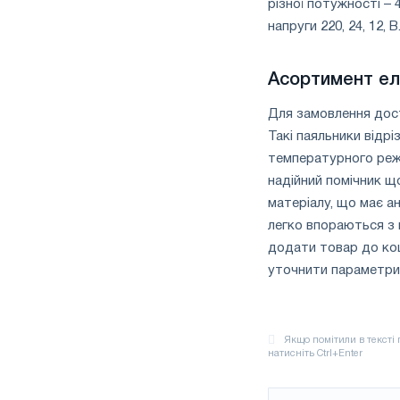
різної потужності – 
напруги 220, 24, 12,
Асортимент ел
Для замовлення дост
Такі паяльники відр
температурного режи
надійний помічник щ
матеріалу, що має ан
легко впораються з
додати товар до ко
уточнити параметри 