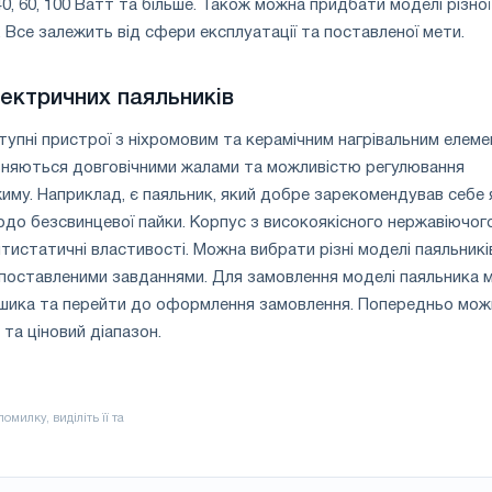
40, 60, 100 Ватт та більше. Також можна придбати моделі різної
 В. Все залежить від сфери експлуатації та поставленої мети.
ектричних паяльників
упні пристрої з ніхромовим та керамічним нагрівальним елеме
ізняються довговічними жалами та можливістю регулювання
му. Наприклад, є паяльник, який добре зарекомендував себе 
одо безсвинцевої пайки. Корпус з високоякісного нержавіючог
тистатичні властивості. Можна вибрати різні моделі паяльників
 поставленими завданнями. Для замовлення моделі паяльника 
шика та перейти до оформлення замовлення. Попередньо мож
та ціновий діапазон.