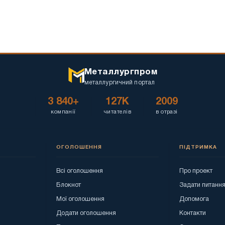
Металлургпром
металлургичний портал
3 840+
127K
2009
компанії
читателів
в отразі
ОГОЛОШЕННЯ
ПІДТРИМКА
Всі оголошення
Про проект
Блокнот
Задати питанн
Мої оголошення
Допомога
Додати оголошення
Контакти