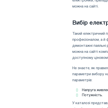
електроніки, прилад
можна на сайті.
Вибір електр
Такий електричний п
професіоналом, а й 
демонтажні паяльні 
можна на сайті компа
доступному ціновому
Не знаєте, як прави
параметри вибору на
параметрів:
Напруга живлен
Потужність.
У каталозі представ