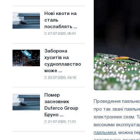
поєднує
основі
галузеві
водню
Нові квоти на
Нові
обмеження
у
сталь
квоти
з
Франції
послаблять ...
на
амбіціями
27-07-2026, 09:01
сталь
по
послаблять
боротьбі
конкуренцію
зі
Заборона
Заборона
в
зміною
хуситів на
хуситів
Сполученому
клімату
судноплавство
на
Королівстві
може ...
судноплавство
23-07-2026, 04:16
може
порушити
імпорт
Помер
Помер
Саудівської
Проведення паяльних
засновник
засновник
сталі
Duferco Group
про так звані паяль
Duferco
Бруно ...
Group
електронних схем. Та
21-07-2026, 11:01
Бруно
високими експлуата
Больфо
паяльники
, можна пе