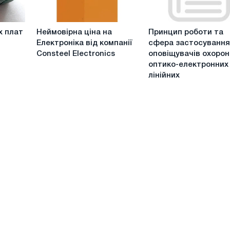
Неймовірна
Принцип
х плат
Неймовірна ціна на
Принцип роботи та
ціна
роботи
Електроніка від компанії
сфера застосуванн
на
та
Consteel Electronics
оповіщувачів охоро
Електроніка
сфера
оптико-електронних
від
застосування
лінійних
компанії
оповіщувачів
Consteel
охоронних
Electronics
оптико-
електронних
лінійних