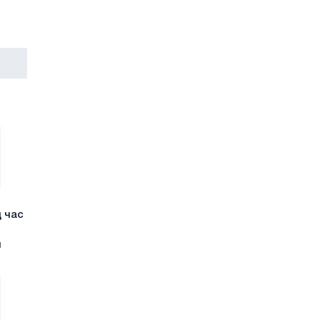
д час
й