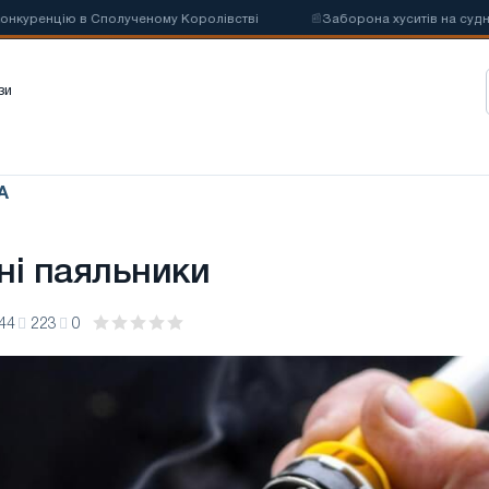
уренцію в Сполученому Королівстві
📰
Заборона хуситів на суднопла
зи
А
ні паяльники
44
223
0