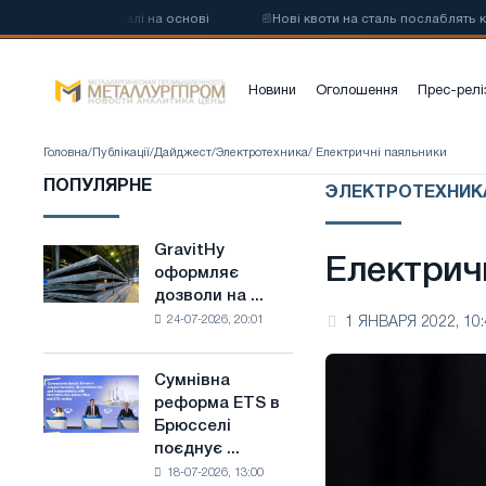
вуглецевої сталі на основі
📰
Нові квоти на сталь послаблять конк
Новини
Оголошення
Прес-релі
Головна
/
Публікації
/
Дайджест
/
Электротехника
/ Електричні паяльники
ПОПУЛЯРНЕ
ЭЛЕКТРОТЕХНИК
GravitHy
GravitHy
Електрич
оформляє
оформляє
дозволи на ...
дозволи
24-07-2026, 20:01
1 ЯНВАРЯ 2022, 10:
на
будівництво
заводу
Сумнівна
Сумнівна
з
реформа ETS в
реформа
виробництва
Брюсселі
ETS
низьковуглецевої
поєднує ...
в
сталі
18-07-2026, 13:00
Брюсселі
на