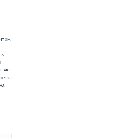
нтом.
як
о
, які
можна
на