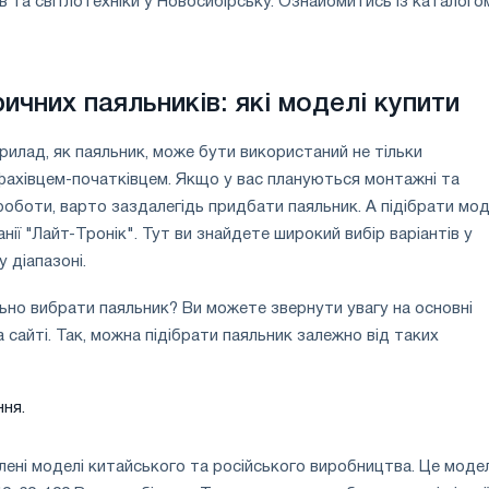
ів та світлотехніки у Новосибірську. Ознайомитись із каталого
ичних паяльників: які моделі купити
рилад, як паяльник, може бути використаний не тільки
фахівцем-початківцем. Якщо у вас плануються монтажні та
роботи, варто заздалегідь придбати паяльник. А підібрати мо
нії "Лайт-Тронік". Тут ви знайдете широкий вибір варіантів у
 діапазоні.
льно вибрати паяльник? Ви можете звернути увагу на основні
 сайті. Так, можна підібрати паяльник залежно від таких
ня.
лені моделі китайського та російського виробництва. Це модел