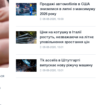
ЕДП:
а
Ярославля
Продажі автомобілів в США
Продажі
PwC
знизилися в липні з максимуму
автомобілів
й
2026 року
в
т
06-08-2026, 19:00
США
знизилися
у
в
Ціни на котушку в Італії
Ціни
липні
ростуть, незважаючи на літнє
на
з
уповільнення зростання цін
котушку
максимуму
06-08-2026, 13:01
в
2026
Італії
року
ростуть,
Tk accelis в Штутгарті
Tk
незважаючи
випускає нову ріжучу машину
accelis
на
06-08-2026, 13:01
в
літнє
ься
Штутгарті
уповільнення
випускає
зростання
нову
цін
а
ріжучу
машину