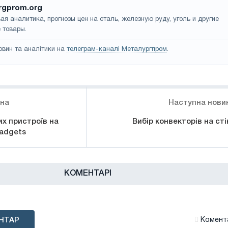
rgprom.org
ая аналитика, прогнозы цен на сталь, железную руду, уголь и другие
 товары.
овин та аналітики на
телеграм-каналі Металургпром
.
ина
Наступна нови
х пристроїв на
Вибір конвекторів на сті
Gadgets
КОМЕНТАРІ
НТАР
Комента