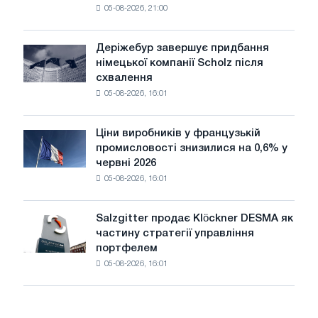
Glencore
05-08-2026, 21:00
чавунний
шаховий
павільйон
Деріжебур завершує придбання
Деріжебур
для
німецької компанії Scholz після
завершує
Бєлгорода
схвалення
придбання
05-08-2026, 16:01
німецької
компанії
Scholz
Ціни виробників у французькій
Ціни
після
промисловості знизилися на 0,6% у
виробників
схвалення
червні 2026
у
Європейської
05-08-2026, 16:01
французькій
комісії
промисловості
знизилися
Salzgitter продає Klöckner DESMA як
Salzgitter
на
частину стратегії управління
продає
0,6%
портфелем
Klöckner
у
05-08-2026, 16:01
DESMA
червні
як
2026
частину
року
стратегії
порівняно