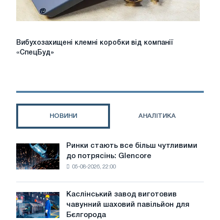
Вибухозахищені
Вибухозахищені клемні коробки від компанії
клемні
«СпецБуд»
коробки
від
компанії
«СпецБуд»
НОВИНИ
АНАЛІТИКА
Ринки стають все більш чутливими
Ринки
до потрясінь: Glencore
стають
05-08-2026, 22:00
все
більш
чутливими
Каслінський завод виготовив
Каслінський
до
чавунний шаховий павільйон для
завод
потрясінь:
Бєлгорода
виготовив