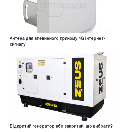
Антена
Антена для впевненого прийому 4G інтернет-
для
сигналу
впевненого
прийому
4G
інтернет-
сигналу
Відкритий
Відкритий генератор або закритий: що вибрати?
генератор