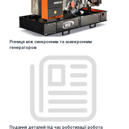
Різниця
Різниця між синхронним та асинхронним
між
генератором
синхронним
та
асинхронним
генератором
Подання
Подання деталей під час роботизації робота