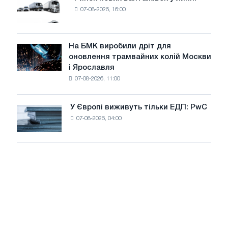
Ринок
8
07-08-2026, 16:00
нових
МВт
вантажівок
для
у
досягнення
липні
На БМК виробили дріт для
цілей
На
оновлення трамвайних колій Москви
декарбонізації
БМК
і Ярославля
виробили
07-08-2026, 11:00
дріт
для
оновлення
У Європі виживуть тільки ЕДП: PwC
У
трамвайних
07-08-2026, 04:00
Європі
колій
виживуть
Москви
тільки
і
ЕДП:
Ярославля
PwC