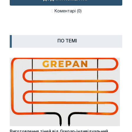
Коментарі (0)
ПО ТЕМІ
Виготовлення
Виготовлення тіней від Grepan-індивідуальний