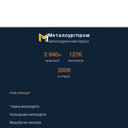
Металлургпром
металлургичний портал
3 840+
127K
компанії
читателів
2009
в отразі
ПУБЛІКАЦІЇ
Чорна металургія
Кольорова металургія
Видобуток металів