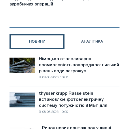
деталей
виробничих операцій
під
час
роботизації
робота
виробничих
операцій
НОВИНИ
АНАЛІТИКА
Німецька сталеливарна
Німецька
промисловість попереджає: низький
сталеливарна
рівень води загрожує
промисловість
08-08-2026, 10:00
попереджає:
низький
рівень
thyssenkrupp Rasselstein
thyssenkrupp
води
встановлює фотоелектричну
Rasselstein
загрожує
систему потужністю 8 МВт для
встановлює
безпеці
08-08-2026, 10:00
фотоелектричну
поставок
систему
потужністю
Ринок нових вантажівок у липні