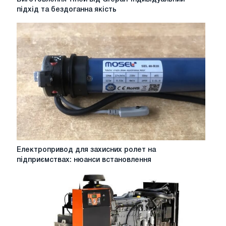
тіней
підхід та бездоганна якість
від
Grepan-
індивідуальний
підхід
та
бездоганна
якість
Електропривод
Електропривод для захисних ролет на
для
підприємствах: нюанси встановлення
захисних
ролет
на
підприємствах:
нюанси
встановлення