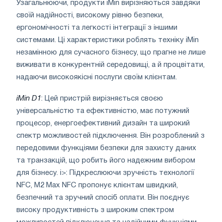
Узагальнюючи, продукти iMin вирізняються завдяки
своїй надійності, високому рівню безпеки,
ергономічності та легкості інтеграції з іншими
системами. Ці характеристики роблять техніку iMin
незамінною для сучасного бізнесу, що прагне не лише
виживати в конкурентній середовищі, а й процвітати,
надаючи високоякісні послуги своїм клієнтам.
iMin D1
: Цей пристрій вирізняється своєю
універсальністю та ефективністю, має потужний
процесор, енергоефективний дизайн та широкий
спектр можливостей підключення. Він розроблений з
передовими функціями безпеки для захисту даних
та транзакцій, що робить його надежним вибором
для бізнесу. i>: Підкреслюючи зручність технології
NFC, M2 Max NFC пропонує клієнтам швидкий,
безпечний та зручний спосіб оплати. Він поєднує
високу продуктивність з широким спектром