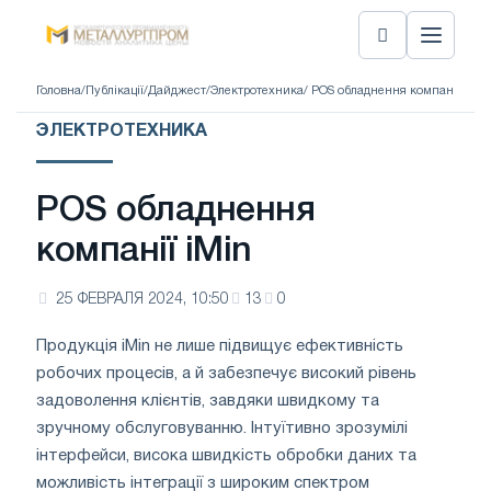
Головна
/
Публікації
/
Дайджест
/
Электротехника
/ POS обладнення компанії iMin
ЭЛЕКТРОТЕХНИКА
POS обладнення
компанії iMin
25 ФЕВРАЛЯ 2024, 10:50
13
0
Продукція iMin не лише підвищує ефективність
робочих процесів, а й забезпечує високий рівень
задоволення клієнтів, завдяки швидкому та
зручному обслуговуванню. Інтуїтивно зрозумілі
інтерфейси, висока швидкість обробки даних та
можливість інтеграції з широким спектром