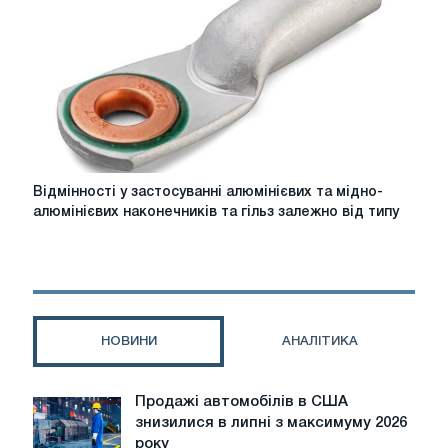
Відмінності
Відмінності у застосуванні алюмінієвих та мідно-
у
алюмінієвих наконечників та гільз залежно від типу
застосуванні
алюмінієвих
та
мідно-
алюмінієвих
наконечників
НОВИНИ
АНАЛІТИКА
та
гільз
залежно
Продажі автомобілів в США
Продажі
від
знизилися в липні з максимуму 2026
автомобілів
типу
року