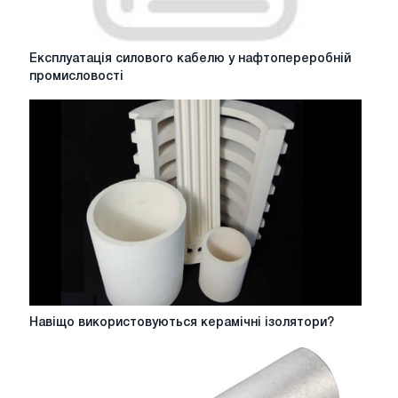
Експлуатація
Експлуатація силового кабелю у нафтопереробній
силового
промисловості
кабелю
у
нафтопереробній
промисловості
Навіщо
Навіщо використовуються керамічні ізолятори?
використовуються
керамічні
ізолятори?