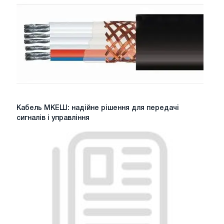
Кабель
Кабель МКЕШ: надійне рішення для передачі
МКЕШ:
сигналів і управління
надійне
рішення
для
передачі
сигналів
і
управління