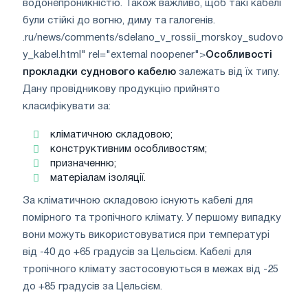
водонепроникністю. Також важливо, щоб такі кабелі
були стійкі до вогню, диму та галогенів.
.ru/news/comments/sdelano_v_rossii_morskoy_sudovo
y_kabel.html" rel="external noopener">
Особливості
прокладки суднового кабелю
залежать від їх типу.
Дану провідникову продукцію прийнято
класифікувати за:
кліматичною складовою;
конструктивним особливостям;
призначенню;
матеріалам ізоляції.
За кліматичною складовою існують кабелі для
помірного та тропічного клімату. У першому випадку
вони можуть використовуватися при температурі
від -40 до +65 градусів за Цельсієм. Кабелі для
тропічного клімату застосовуються в межах від -25
до +85 градусів за Цельсієм.