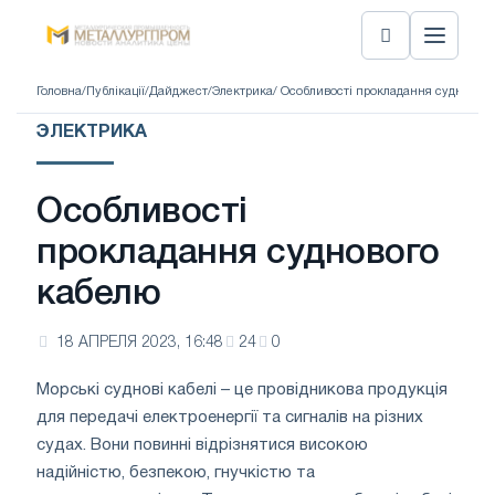
Головна
/
Публікації
/
Дайджест
/
Электрика
/ Особливості прокладання судновог
ЭЛЕКТРИКА
Особливості
прокладання суднового
кабелю
18 АПРЕЛЯ 2023, 16:48
24
0
Морські суднові кабелі – це провідникова продукція
для передачі електроенергії та сигналів на різних
судах. Вони повинні відрізнятися високою
надійністю, безпекою, гнучкістю та