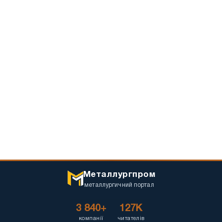
Металлургпром
металлургичний портал
3 840+
127K
компанії
читателів