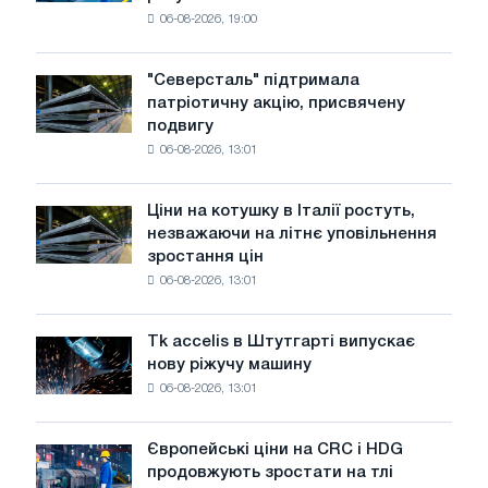
в
кабелю
06-08-2026, 19:00
США
та
знизилися
навантаження
в
"Северсталь" підтримала
"Северсталь"
липні
патріотичну акцію, присвячену
підтримала
з
подвигу
патріотичну
максимуму
06-08-2026, 13:01
акцію,
2026
присвячену
року
подвигу
Ціни на котушку в Італії ростуть,
Ціни
радянської
незважаючи на літнє уповільнення
на
авіації
зростання цін
котушку
в
06-08-2026, 13:01
в
роки
Італії
Великої
ростуть,
Вітчизняної
Tk accelis в Штутгарті випускає
Tk
незважаючи
війни
нову ріжучу машину
accelis
на
06-08-2026, 13:01
в
літнє
Штутгарті
уповільнення
випускає
зростання
Європейські ціни на CRC і HDG
Європейські
нову
цін
продовжують зростати на тлі
ціни
ріжучу