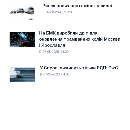
потужністю
Ринок нових вантажівок у липні
Ринок
8
07-08-2026, 16:00
нових
МВт
вантажівок
для
у
досягнення
липні
На БМК виробили дріт для
цілей
На
оновлення трамвайних колій Москви
декарбонізації
БМК
і Ярославля
виробили
07-08-2026, 11:00
дріт
для
оновлення
У Європі виживуть тільки ЕДП: PwC
У
трамвайних
07-08-2026, 04:00
Європі
колій
виживуть
Москви
тільки
і
ЕДП:
Ярославля
PwC