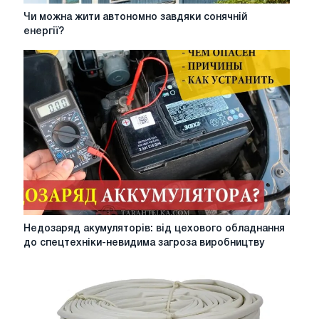
Чи
Чи можна жити автономно завдяки сонячній
можна
енергії?
жити
автономно
завдяки
сонячній
енергії?
Недозаряд
Недозаряд акумуляторів: від цехового обладнання
акумуляторів:
до спецтехніки-невидима загроза виробництву
від
цехового
обладнання
до
спецтехніки-