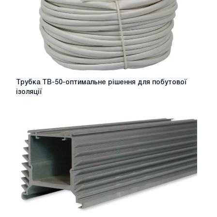
невидима
загроза
виробництву
Трубка
Трубка ТВ-50-оптимальне рішення для побутової
ТВ-50-
ізоляції
оптимальне
рішення
для
побутової
ізоляції