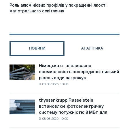
Роль
Роль алюмінієвих профілів у покращенні якості
алюмінієвих
магістрального освітлення
профілів
у
покращенні
якості
магістрального
освітлення
НОВИНИ
АНАЛІТИКА
Німецька сталеливарна
Німецька
промисловість попереджає: низький
сталеливарна
рівень води загрожує
промисловість
08-08-2026, 10:00
попереджає:
низький
рівень
thyssenkrupp Rasselstein
thyssenkrupp
води
встановлює фотоелектричну
Rasselstein
загрожує
систему потужністю 8 МВт для
встановлює
безпеці
08-08-2026, 10:00
фотоелектричну
поставок
систему