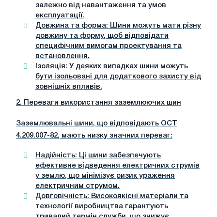
залежно від навантаження та умов
експлуатації.
Довжина та форма
: Шини можуть мати різну
довжину та форму, щоб відповідати
специфічним вимогам проектування та
встановлення.
Ізоляція
: У деяких випадках шини можуть
бути ізольовані для додаткового захисту від
зовнішніх впливів.
2. Переваги використання заземлюючих шин
Заземлювальні шини, що відповідають ОСТ
4.209.007-82, мають низку значних переваг:
Надійність
: Ці шини забезпечують
ефективне відведення електричних струмів
у землю, що мінімізує ризик ураження
електричним струмом.
Довговічність
: Високоякісні матеріали та
технології виробництва гарантують
тривалий термін служби, що знижує