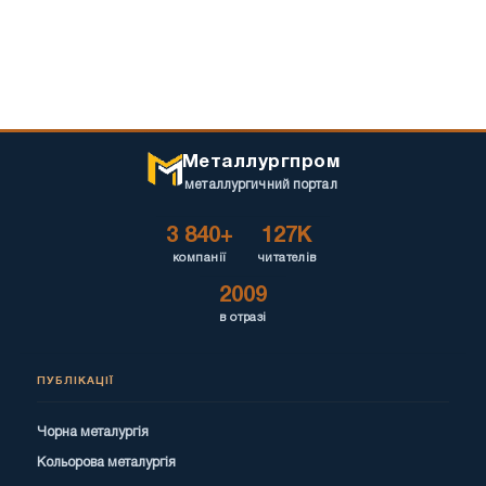
Металлургпром
металлургичний портал
3 840+
127K
компанії
читателів
2009
в отразі
ПУБЛІКАЦІЇ
Чорна металургія
Кольорова металургія