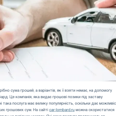
бно сума грошей, а варіантів, як її взяти немає, на допомогу
рд. Це компанія, яка видає грошові позики під заставу
і така послуга має велику популярність, оскільки дає можливі
их грошових сум. На сайті
car-lombard.ru
можна скористатися