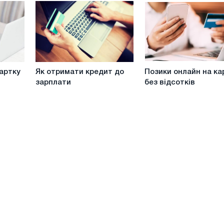
Україні
кредиту
без
довідки
про
доходи
Як
Позики
артку
Як отримати кредит до
Позики онлайн на ка
отримати
онлайн
зарплати
без відсотків
кредит
на
до
карту
зарплати
без
відсотків