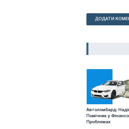
ДОДАТИ КОМЕ
Автоломбард:
Автоломбард: Наді
Надійний
Помічник у Фінанс
Помічник
Проблемах
у