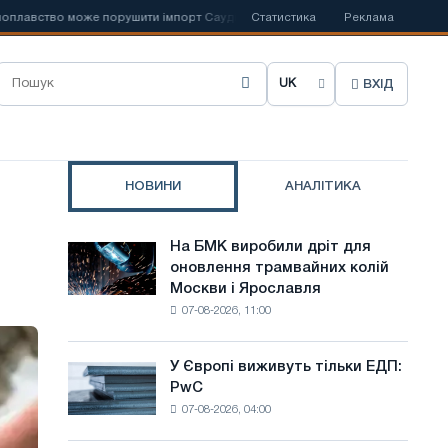
ство може порушити імпорт Саудівської сталі
Статистика
📰
Іспанська Acerinox 
Реклама
ВХІД
О
б
р
НОВИНИ
АНАЛІТИКА
а
т
На БМК виробили дріт для
На
и
оновлення трамвайних колій
БМК
Москви і Ярославля
виробили
м
07-08-2026, 11:00
дріт
о
для
оновлення
в
У Європі виживуть тільки ЕДП:
У
трамвайних
PwC
Європі
у
колій
07-08-2026, 04:00
виживуть
Москви
с
тільки
і