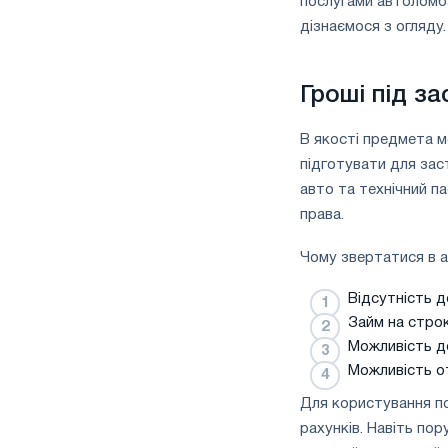
послугами автоломба
дізнаємося з огляду.
Гроші під з
В якості предмета м
підготувати для зас
авто та технічний п
права.
Чому звертатися в а
Відсутність д
Займ на строк 
Можливість д
Можливість о
Для користування по
рахунків. Навіть по