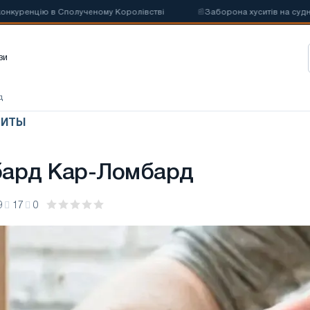
ренцію в Сполученому Королівстві
📰
Заборона хуситів на судноплав
зи
д
ДИТЫ
бард Кар-Ломбард
9
17
0