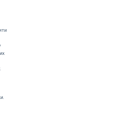
ити
у
их
к
и.