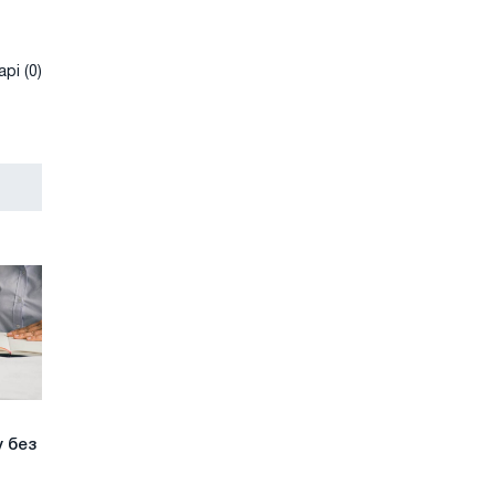
рі (0)
 без