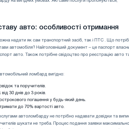
рду на вигідних умовах. Які саме послуги пропонуються,
аставу авто: особливості отримання
ожна надати як сам транспортний засіб, так і ПТС . Що потрі
тави автомобіля? Найголовніший документ – це паспорт власн
аспорт авто. Також потрібне свідоцтво про реєстрацію авто т
втомобільний ломбард вигідно:
овідок та поручителів.
від 30 днів до 3 років.
острокового погашення у будь-який день.
тримати до 70% вартості авто.
слугами автоломбарду не потрібно надавати довідки та випи
ручителів шукати не треба. Процес подання заявки максимальн