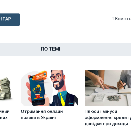
НТАР
Комента
ПО ТЕМІ
Отримання
Плюси
йний
Отримання онлайн
Плюси і мінуси
онлайн
і
ових
позики в Україні
оформлення кредиту
позики
мінуси
довідки про доходи
в
оформлення