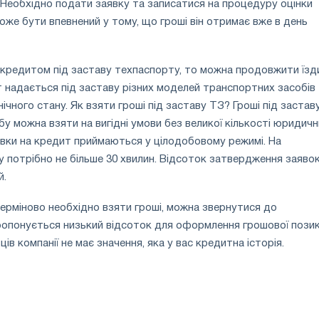
 Необхідно подати заявку та записатися на процедуру оцінки
може бути впевнений у тому, що гроші він отримає вже в день
кредитом під заставу техпаспорту, то можна продовжити їзд
 надається під заставу різних моделей транспортних засобів
нічного стану. Як взяти гроші під заставу ТЗ? Гроші під застав
у можна взяти на вигідні умови без великої кількості юридичн
вки на кредит приймаються у цілодобовому режимі. На
потрібно не більше 30 хвилин. Відсоток затвердження заяво
й.
ерміново необхідно взяти гроші, можна звернутися до
ропонується низький відсоток для оформлення грошової позик
ів компанії не має значення, яка у вас кредитна історія.