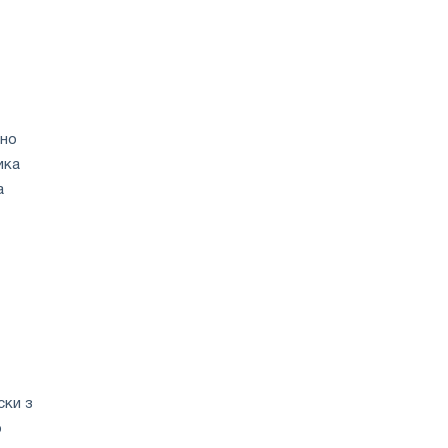
бно
ика
а
ски з
о