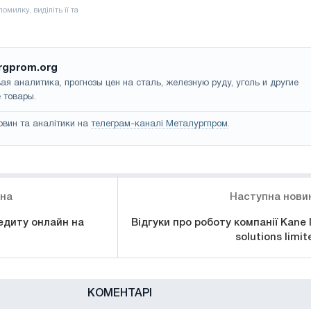
rgprom.org
ая аналитика, прогнозы цен на сталь, железную руду, уголь и другие
 товары.
овин та аналітики на
телеграм-каналі Металургпром
.
ина
Наступна нови
диту онлайн на
Відгуки про роботу компанії Kane l
solutions limit
КОМЕНТАРІ