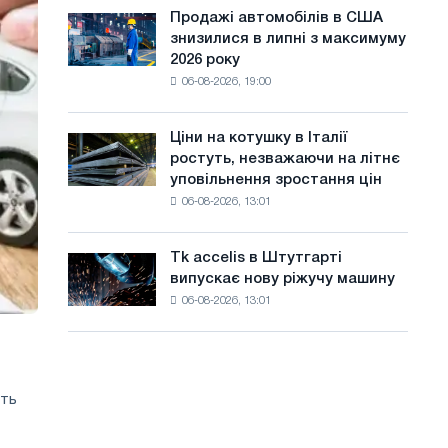
ЕДП:
а
Ярославля
Продажі автомобілів в США
Продажі
PwC
знизилися в липні з максимуму
автомобілів
й
2026 року
в
т
06-08-2026, 19:00
США
знизилися
у
в
Ціни на котушку в Італії
Ціни
липні
ростуть, незважаючи на літнє
на
з
уповільнення зростання цін
котушку
максимуму
06-08-2026, 13:01
в
2026
Італії
року
ростуть,
Tk accelis в Штутгарті
Tk
незважаючи
випускає нову ріжучу машину
accelis
на
06-08-2026, 13:01
в
літнє
Штутгарті
уповільнення
випускає
зростання
нову
цін
ріжучу
сть
машину