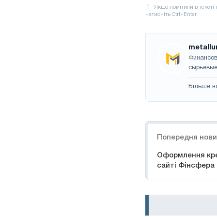
metallu
Финансов
сырьевые
Більше н
Навігація
Попередня нов
Оформлення кре
сайті Фінсфера