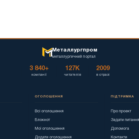
Металлургпром
металлургичний портал
3 840+
127K
2009
компанії
читателів
в отразі
ОГОЛОШЕННЯ
ПІДТРИМКА
Всі оголошення
Про проект
Блокнот
Задати питанн
Мої оголошення
Допомога
Додати оголошення
Контакти