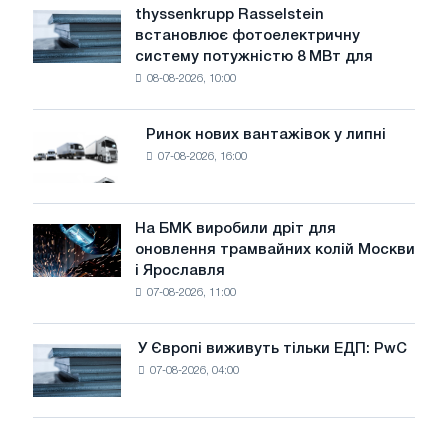
рівень
thyssenkrupp Rasselstein
thyssenkrupp
води
встановлює фотоелектричну
Rasselstein
загрожує
систему потужністю 8 МВт для
встановлює
безпеці
08-08-2026, 10:00
фотоелектричну
поставок
систему
потужністю
Ринок нових вантажівок у липні
Ринок
8
07-08-2026, 16:00
нових
МВт
вантажівок
для
у
досягнення
липні
На БМК виробили дріт для
цілей
На
оновлення трамвайних колій Москви
декарбонізації
БМК
і Ярославля
виробили
07-08-2026, 11:00
дріт
для
оновлення
У Європі виживуть тільки ЕДП: PwC
У
трамвайних
07-08-2026, 04:00
Європі
колій
виживуть
Москви
тільки
і
ЕДП:
Ярославля