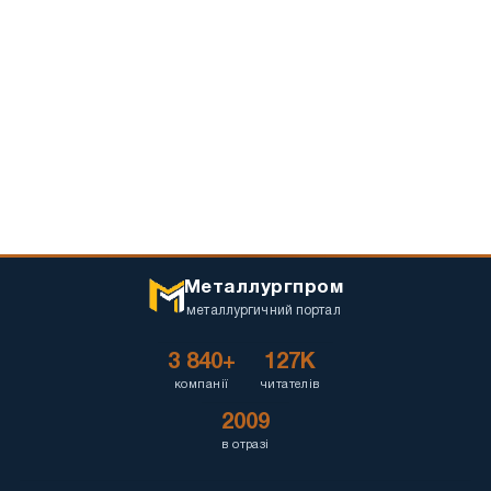
Металлургпром
металлургичний портал
3 840+
127K
компанії
читателів
2009
в отразі