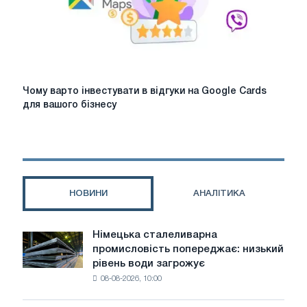
Чому
Чому варто інвестувати в відгуки на Google Cards
варто
для вашого бізнесу
інвестувати
в
відгуки
на
Google
Cards
НОВИНИ
АНАЛІТИКА
для
вашого
бізнесу
Німецька сталеливарна
Німецька
промисловість попереджає: низький
сталеливарна
рівень води загрожує
промисловість
08-08-2026, 10:00
попереджає:
низький