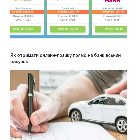
Як
Як отримати онлайн-позику прямо на банківський
отримати
рахунок
онлайн-
позику
прямо
на
банківський
рахунок