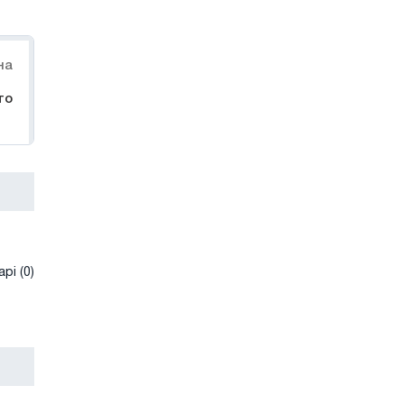
на
то
рі (0)