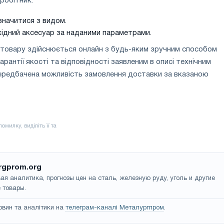
робітник:
начитися з видом.
хідний аксесуар за наданими параметрами.
 товару здійснюється онлайн з будь-яким зручним способом
рантії якості та відповідності заявленим в описі технічним
ередбачена можливість замовлення доставки за вказаною
rgprom.org
ая аналитика, прогнозы цен на сталь, железную руду, уголь и другие
 товары.
овин та аналітики на
телеграм-каналі Металургпром
.