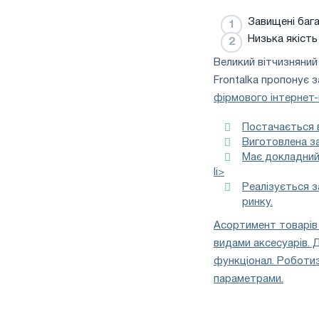
Завищені бага
Низька якість
Великий вітчизняний
Frontalka пропонує 
фірмового інтернет-
Постачається в
Виготовлена ​​
Має докладний 
li>
Реалізується 
ринку.
Асортимент товарів
видами аксесуарів. 
функціонал. Роботиз
параметрами.