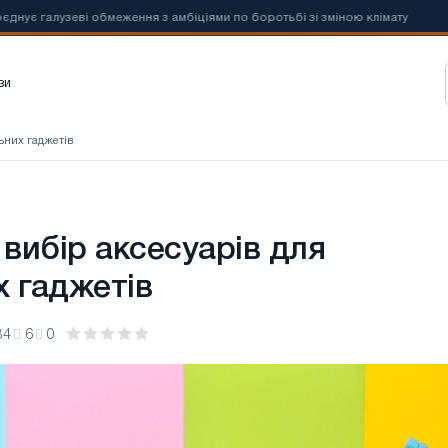
алузеві обмеження з амбіціями по боротьбі зі зміною клімату
📰
Но
зи
ьних гаджетів
вибір аксесуарів для
х гаджетів
34
6
0