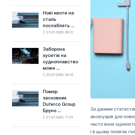
поєднує
основі
галузеві
водню
Нові квоти на
Нові
обмеження
у
сталь
квоти
з
Франції
послаблять ...
на
амбіціями
27-07-2026, 09:01
сталь
по
послаблять
боротьбі
конкуренцію
зі
Заборона
Заборона
в
зміною
хуситів на
хуситів
Сполученому
клімату
судноплавство
на
Королівстві
може ...
судноплавство
23-07-2026, 04:16
може
порушити
імпорт
Помер
Помер
Саудівської
засновник
засновник
сталі
Duferco Group
Duferco
За даними статисти
Бруно ...
Group
аксесуарів для повн
21-07-2026, 11:01
Бруно
часто вони оцінюютьс
Больфо
І в цьому полягає го