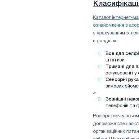
Класифікаці
Каталог інтернет-маг
ознайомлення з асо
з урахуванням їх пр
в розділах:
Все для селфі
штативи.
Тримачі для п
регульовані і у
Сенсорні рук
зимових зйомо
>
Зовнішні нако
телефонів та 
Розібратися у всьом
допоможе спеціаліст 
організаційних пита