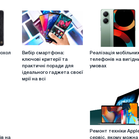
Вибір
Реалізація
чохол
Вибір смартфона:
Реалізація мобільни
смартфона:
мобільних
ключові критерії та
телефонів на вигідн
ключові
телефонів
практичні поради для
умовах
критерії
на
ідеального гаджета своєї
та
вигідних
мрії на всі
практичні
умовах
поради
для
ідеального
гаджета
своєї
мрії
Ремонт
на
Ремонт техніки Apple
техніки
всі
ів на
сервіс, якому можна