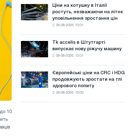
в
а
Ціни на котушку в Італії
Ціни
липні
ростуть, незважаючи на літнє
на
й
з
уповільнення зростання цін
котушку
максимуму
т
06-08-2026, 13:01
в
2026
Італії
у
року
ростуть,
Tk accelis в Штутгарті
Tk
незважаючи
випускає нову ріжучу машину
accelis
на
06-08-2026, 13:01
в
літнє
Штутгарті
уповільнення
випускає
зростання
Європейські ціни на CRC і HDG
Європейські
нову
цін
продовжують зростати на тлі
ціни
ріжучу
здорового попиту
на
машину
06-08-2026, 13:00
CRC
і
HDG
до 10
продовжують
сить
зростати
на
вців.
тлі