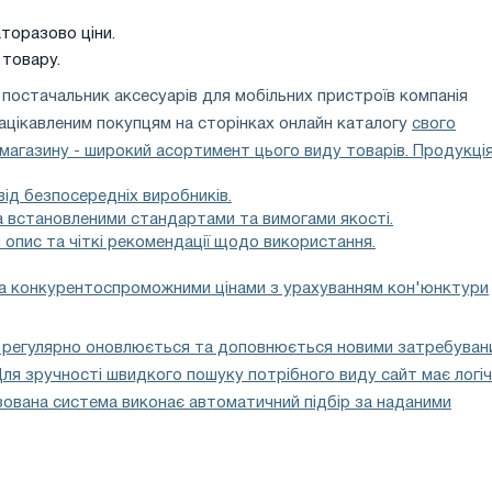
торазово ціни.
 товару.
 постачальник аксесуарів для мобільних пристроїв компанія
зацікавленим покупцям на сторінках онлайн каталогу
свого
магазину - широкий асортимент цього виду товарів. Продукція
ід безпосередніх виробників.
за встановленими стандартами та вимогами якості.
опис та чіткі рекомендації щодо використання.
за конкурентоспроможними цінами з урахуванням кон'юнктури
 регулярно оновлюється та доповнюється новими затребуван
Для зручності швидкого пошуку потрібного виду сайт має логі
ована система виконає автоматичний підбір за наданими