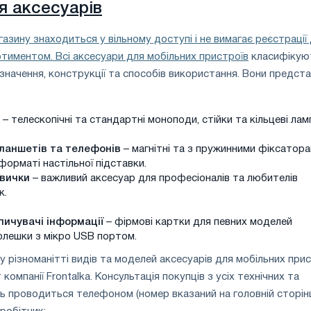
я аксесуарів
азину знаходиться у вільному доступі і не вимагає реєстрації
ртиментом. Всі
аксесуари для мобільних пристроїв
класифікую
изначення, конструкції та способів використання. Вони предста
– телескопічні та стандартні моноподи, стійки та кільцеві лам
ланшетів та телефонів
– магнітні та з пружинними фіксатора
 форматі настільної підставки.
авички
– важливий аксесуар для професіоналів та любителів
к.
пичувачі інформації
– фірмові картки для певних моделей
флешки з мікро USB портом.
у різноманітті видів та моделей аксесуарів для мобільних при
компанії Frontalka. Консультація покупців з усіх технічних та
нь проводиться телефоном (номер вказаний на головній сторін