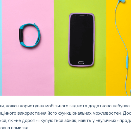
ки, кожен користувач мобільного гаджета додатково набуває 
оцінного використання його функціональних можливостей. До
я, як «не дорогі» і купуються абияк, навіть у «вуличних» прода
ловна помилка: