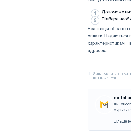
сайту). Штатний спів
Допоможе виз
Підбере необ
Реалізація обраного
оплати. Надаються га
характеристикам. П
адресою.
metallu
Финансов
сырьевые
Більше н