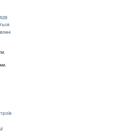
 для
ться
влені
пи,
ми,
строїв
ці