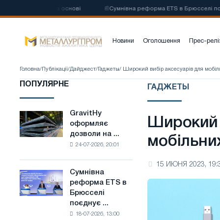
евої сталі на основі
📰
Сумнівна реформа ETS в Брюсселі поєднує г
Новини
Оголошення
Прес-релі
Головна
/
Публікації
/
Дайджест
/
Гаджеты
/ Широкий вибір аксесуарів для мобіл
ПОПУЛЯРНЕ
ГАДЖЕТЫ
GravitHy
GravitHy
Широкий 
оформляє
оформляє
дозволи на ...
дозволи
мобільни
24-07-2026, 20:01
на
будівництво
15 ИЮНЯ 2023, 19:
заводу
Сумнівна
Сумнівна
з
реформа ETS в
реформа
виробництва
Брюсселі
ETS
низьковуглецевої
поєднує ...
в
сталі
18-07-2026, 13:00
Брюсселі
на