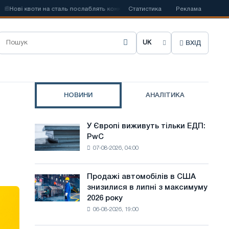
ві квоти на сталь послаблять конкуренцію в Сполученому Королівстві
Статистика
Реклама
ВХІД
О
б
р
НОВИНИ
АНАЛІТИКА
а
т
У Європі виживуть тільки ЕДП:
У
и
PwC
Європі
07-08-2026, 04:00
виживуть
м
тільки
о
ЕДП:
Продажі автомобілів в США
Продажі
PwC
в
знизилися в липні з максимуму
автомобілів
2026 року
в
у
06-08-2026, 19:00
США
с
знизилися