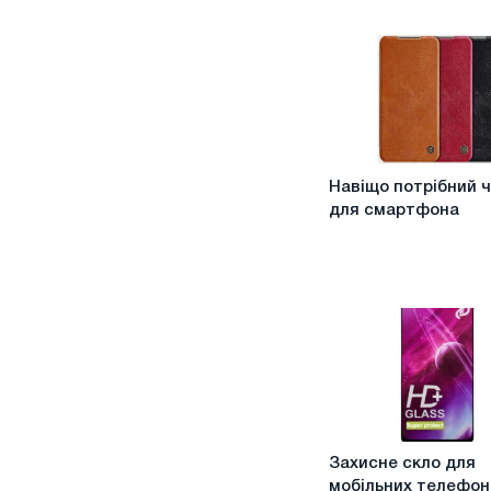
Навіщо
Навіщо потрібний 
потрібний
для смартфона
чохол
для
смартфона
Захисне
Захисне скло для
скло
мобільних телефон