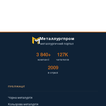
Металлургпром
металлургичний портал
3 840+
127K
компанії
читателів
2009
в отразі
ПУБЛІКАЦІЇ
Чорна металургія
Кольорова металургія