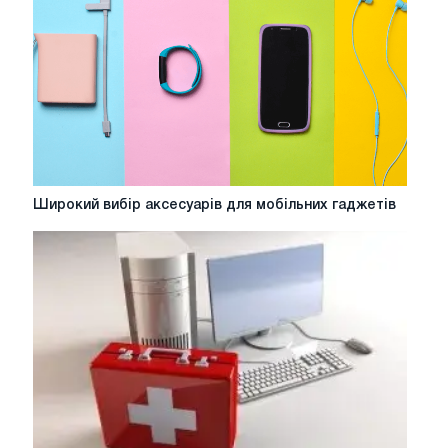
чому
ноутбук
не
включається
Широкий
Широкий вибір аксесуарів для мобільних гаджетів
вибір
аксесуарів
для
мобільних
гаджетів