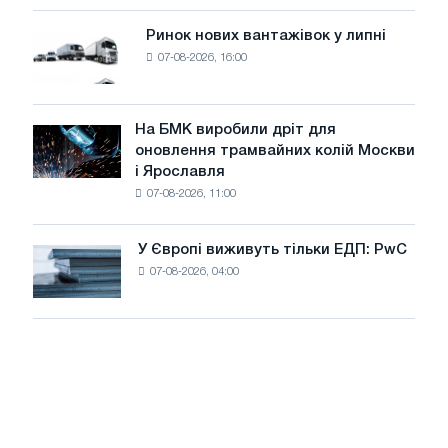
систему
потужністю
Ринок нових вантажівок у липні
Ринок
8
07-08-2026, 16:00
нових
МВт
вантажівок
для
у
досягнення
липні
На БМК виробили дріт для
цілей
На
оновлення трамвайних колій Москви
декарбонізації
БМК
і Ярославля
виробили
07-08-2026, 11:00
дріт
для
оновлення
У Європі виживуть тільки ЕДП: PwC
У
трамвайних
07-08-2026, 04:00
Європі
колій
виживуть
Москви
тільки
і
ЕДП:
Ярославля
PwC