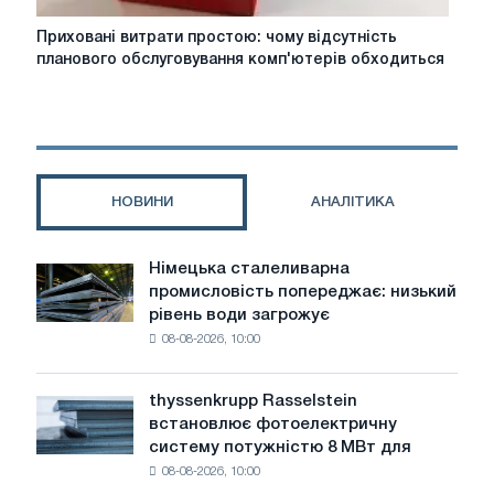
Приховані
Приховані витрати простою: чому відсутність
витрати
планового обслуговування комп'ютерів обходиться
простою:
чому
відсутність
планового
обслуговування
комп'ютерів
НОВИНИ
АНАЛІТИКА
обходиться
дорожче,
ніж
Німецька сталеливарна
Німецька
здається
промисловість попереджає: низький
сталеливарна
рівень води загрожує
промисловість
08-08-2026, 10:00
попереджає:
низький
рівень
thyssenkrupp Rasselstein
thyssenkrupp
води
встановлює фотоелектричну
Rasselstein
загрожує
систему потужністю 8 МВт для
встановлює
безпеці
08-08-2026, 10:00
фотоелектричну
поставок