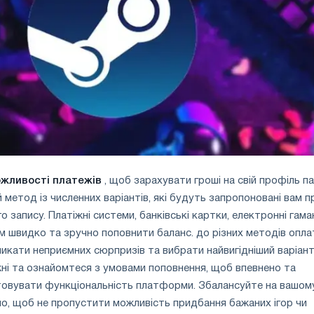
ожливості платежів
, щоб зарахувати гроші на свій профіль па
 метод із численних варіантів, які будуть запропоновані вам п
о запису. Платіжні системи, банківські картки, електронні гаман
м швидко та зручно поповнити баланс. до різних методів опла
икати неприємних сюрпризів та вибрати найвигідніший варіан
ні та ознайомтеся з умовами поповнення, щоб впевнено та
овувати функціональність платформи. Збалансуйте на вашом
о, щоб не пропустити можливість придбання бажаних ігор чи