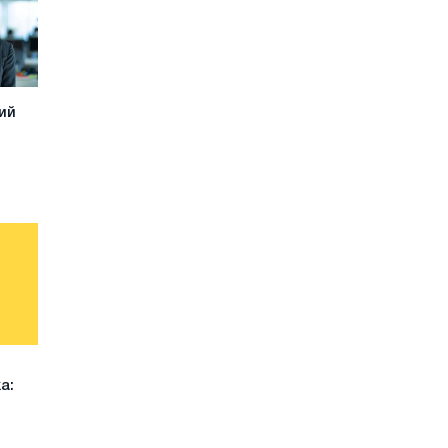
ий
а: