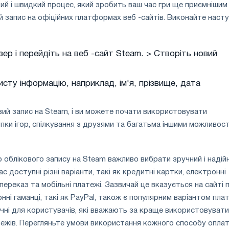
ий і швидкий процес, який зробить ваш час гри ще приємнішим
й запис на офіційних платформах веб -сайтів. Виконайте насту
ер і перейдіть на веб -сайт Steam. > Створіть новий
сту інформацію, наприклад, ім'я, прізвище, дата
овий запис на Steam, і ви можете почати використовувати
ки ігор, спілкування з друзями та багатьма іншими можливос
о облікового запису на Steam важливо вибрати зручний і надій
ас доступні різні варіанти, такі як кредитні картки, електронні
 переказ та мобільні платежі. Зазвичай це вказується на сайті п
нні гаманці, такі як PayPal, також є популярним варіантом плат
учні для користувачів, які вважають за краще використовувати
ежів. Перегляньте умови використання кожного способу оплат