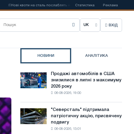

Нові квоти на сталь послаблять конкуренцію в Сполученому Королівстві
Статистика
Реклама
ВХІД
О
б
р
НОВИНИ
АНАЛІТИКА
а
т
Продажі автомобілів в США
Продажі
и
знизилися в липні з максимуму
автомобілів
2026 року
в
м
06-08-2026, 19:00
США
о
знизилися
в
в
"Северсталь" підтримала
"Северсталь"
липні
патріотичну акцію, присвячену
підтримала
у
з
подвигу
патріотичну
максимуму
с
06-08-2026, 13:01
акцію,
2026