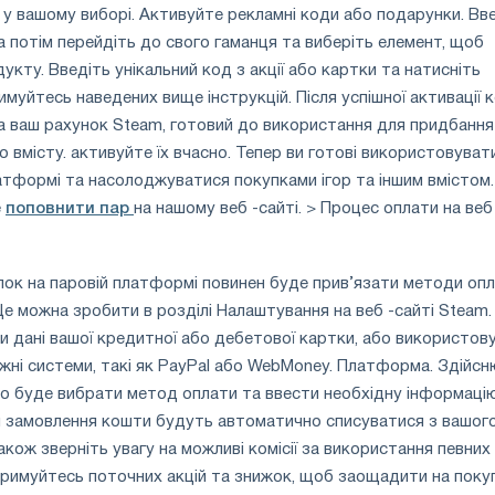
у вашому виборі. Активуйте рекламні коди або подарунки. Вв
 а потім перейдіть до свого гаманця та виберіть елемент, щоб
кту. Введіть унікальний код з акції або картки та натисніть
имуйтесь наведених вище інструкцій. Після успішної активації 
а ваш рахунок Steam, готовий до використання для придбання 
 вмісту. активуйте їх вчасно. Тепер ви готові використовувати
атформі та насолоджуватися покупками ігор та іншим вмістом
е
поповнити пар
на нашому веб -сайті. >
Процес оплати на веб
пок на паровій платформі повинен буде прив’язати методи оп
Це можна зробити в розділі Налаштування на веб -сайті Steam.
и дані вашої кредитної або дебетової картки, або використов
тіжні системи, такі як PayPal або WebMoney. Платформа. Здійс
но буде вибрати метод оплати та ввести необхідну інформацію
я замовлення кошти будуть автоматично списуватися з вашог
акож зверніть увагу на можливі комісії за використання певних
римуйтесь поточних акцій та знижок, щоб заощадити на поку