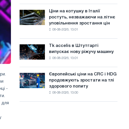
присвячену
а
року
подвигу
Ціни на котушку в Італії
Ціни
й
радянської
ростуть, незважаючи на літнє
на
авіації
т
уповільнення зростання цін
котушку
в
06-08-2026, 13:01
в
у
роки
Італії
Великої
ростуть,
Вітчизняної
Tk accelis в Штутгарті
Tk
незважаючи
війни
випускає нову ріжучу машину
accelis
на
06-08-2026, 13:01
в
літнє
Штутгарті
уповільнення
випускає
зростання
Європейські ціни на CRC і HDG
ри.
Європейські
нову
цін
продовжують зростати на тлі
ри
ціни
ріжучу
здорового попиту
на
ці -
машину
06-08-2026, 13:00
CRC
ти.
і
т для
HDG
продовжують
у
зростати
на