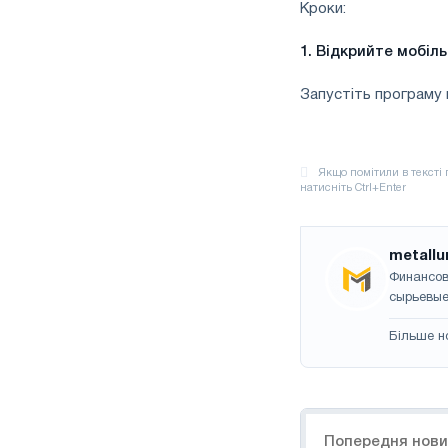
Кроки:
1. Відкрийте мобіл
Запустіть програму 
metallu
Финансов
сырьевые
Більше н
Навігація
Попередня нов