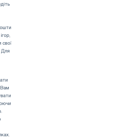
едіть
кошти
ігор,
 свої
. Для
лати
 Вам
увати
нюючи
.
о
пках.