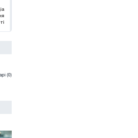
іа
ня
ті
рі (0)