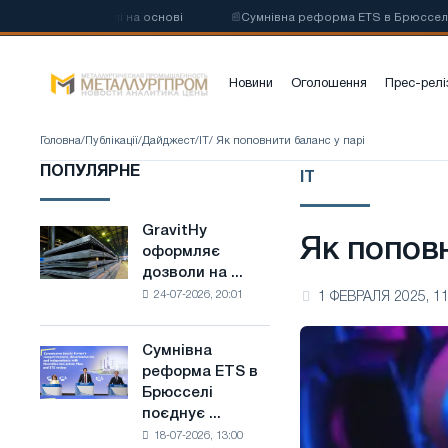
глецевої сталі на основі
📰
Сумнівна реформа ETS в Брюсселі поєдну
Новини
Оголошення
Прес-релі
Головна
/
Публікації
/
Дайджест
/
IT
/ Як поповнити баланс у парі
ПОПУЛЯРНЕ
IT
GravitHy
GravitHy
Як поповн
оформляє
оформляє
дозволи на ...
дозволи
24-07-2026, 20:01
1 ФЕВРАЛЯ 2025, 11
на
будівництво
заводу
Сумнівна
Сумнівна
з
реформа ETS в
реформа
виробництва
Брюсселі
ETS
низьковуглецевої
поєднує ...
в
сталі
18-07-2026, 13:00
Брюсселі
на