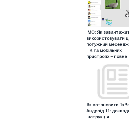
IMO:
IMO: Як завантажи
Як
використовувати ц
завантажити
потужний месендж
та
ПК та мобільних
використовувати
пристроях – повне
цей
потужний
месенджер
на
ПК
та
мобільних
Як
пристроях
Як встановити 1xBe
встановити
–
Андроїд 11: доклад
1xBet
повне
інструкція
на
керівництво
Андроїд