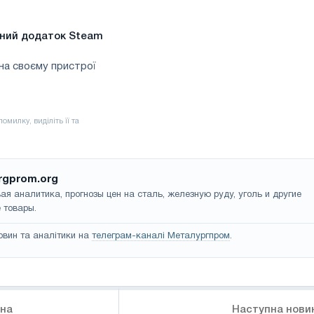
ьний додаток Steam
на своєму пристрої
rgprom.org
ая аналитика, прогнозы цен на сталь, железную руду, уголь и другие
 товары.
овин та аналітики на
телеграм-каналі Металургпром
.
ина
Наступна нови