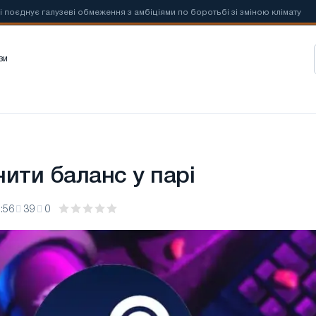
є галузеві обмеження з амбіціями по боротьбі зі зміною клімату

зи
ити баланс у парі
:56
39
0