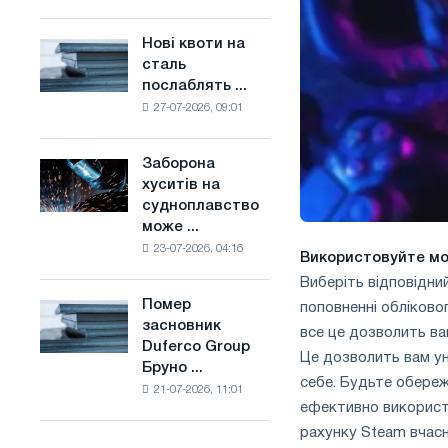
поєднує
основі
галузеві
водню
Нові квоти на
Нові
обмеження
у
сталь
квоти
з
Франції
послаблять ...
на
амбіціями
27-07-2026, 09:01
сталь
по
послаблять
боротьбі
конкуренцію
зі
Заборона
Заборона
в
зміною
хуситів на
хуситів
Сполученому
клімату
судноплавство
на
Королівстві
може ...
судноплавство
23-07-2026, 04:16
може
Використовуйте м
порушити
Виберіть відповідний
імпорт
Помер
поповненні обліковог
Помер
Саудівської
засновник
засновник
все це дозволить ва
сталі
Duferco Group
Duferco
Це дозволить вам ун
Бруно ...
Group
себе. Будьте обереж
21-07-2026, 11:01
Бруно
ефективно використ
Больфо
рахунку Steam вчасн