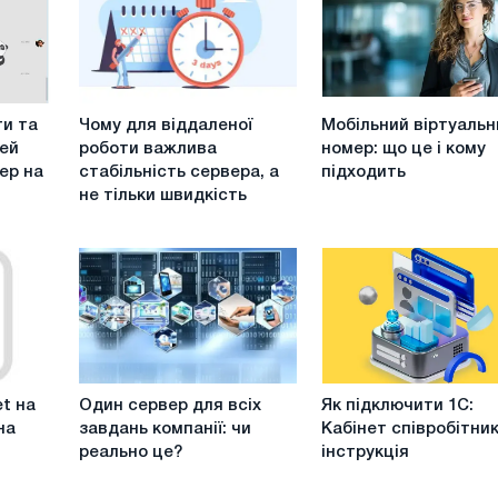
Чому
Мобільний
ти та
Чому для віддаленої
Мобільний віртуальн
для
віртуальний
ей
роботи важлива
номер: що це і кому
віддаленої
номер:
ер на
стабільність сервера, а
підходить
роботи
що
не тільки швидкість
важлива
це
стабільність
і
сервера,
кому
а
підходить
не
тільки
швидкість
Один
Як
t на
Один сервер для всіх
Як підключити 1С:
сервер
підключити
на
завдань компанії: чи
Кабінет співробітник
для
1С:
реально це?
інструкція
всіх
Кабінет
завдань
співробітника: