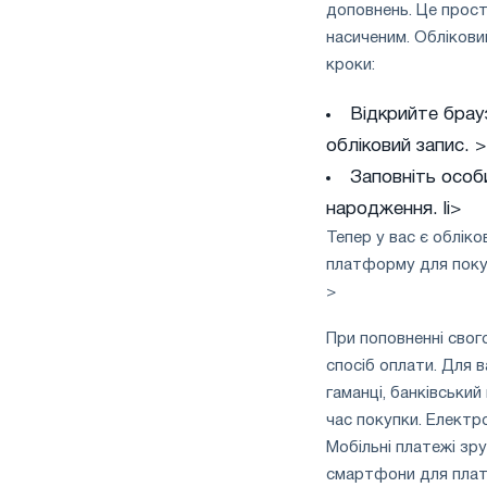
доповнень. Це прост
насиченим. Облікови
кроки:
Відкрийте брауз
обліковий запис. >
Заповніть особи
народження. li>
Тепер у вас є облік
платформу для покуп
>
При поповненні свог
спосіб оплати. Для в
гаманці, банківський
час покупки. Електро
Мобільні платежі зр
смартфони для плат