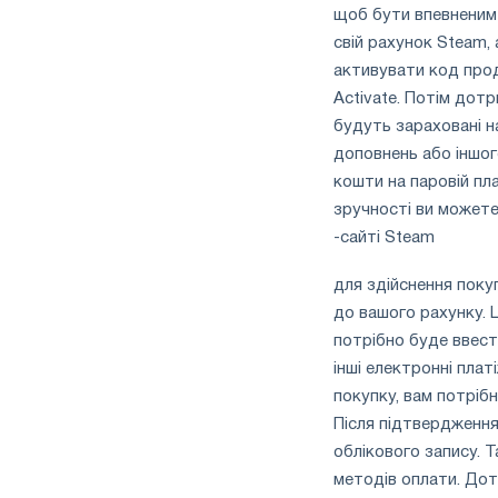
щоб бути впевненим 
свій рахунок Steam,
активувати код проду
Activate. Потім дотр
будуть зараховані н
доповнень або іншого
кошти на паровій пл
зручності ви может
-сайті Steam
для здійснення поку
до вашого рахунку. 
потрібно буде ввест
інші електронні пла
покупку, вам потріб
Після підтвердженн
облікового запису. Т
методів оплати. Дот