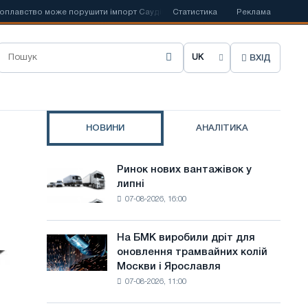
ство може порушити імпорт Саудівської сталі
Статистика
📰
Іспанська Acerinox 
Реклама
ВХІД
О
б
р
НОВИНИ
АНАЛІТИКА
а
т
Ринок нових вантажівок у
Ринок
и
липні
нових
07-08-2026, 16:00
вантажівок
м
у
о
липні
На БМК виробили дріт для
На
в
оновлення трамвайних колій
БМК
Москви і Ярославля
виробили
у
07-08-2026, 11:00
дріт
с
для