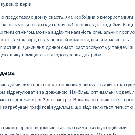
 вудок фідерів
ю представляє донну снасть, яка необхідна з використанням
она оптимально підходить для риболовлі з дна водойми. Якщо
дартним спінінгом, можна виділити наявність спеціальних пропу
ькості. Також серед відмінностей можна виділити можливість
підставці. Даний вид донної снасті застосовують у тандемі зі
цею, в яку поміщають підгодовування для риби.
ідера
єю даний вид снасті представлений у вигляді вудлища, котуш
на відрегулювати за довжиною. Найбільш оптимальні моделі, я
мають довжину від 3 до 4 метрів. Вони виготовляються із різн
о затребувані графітові вудилища, що відрізняються легкістю 
них матеріалів відрізняються високими експлуатаційними