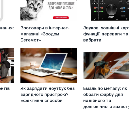
Зоотовари
Звукові
нання:
Зоотовари в інтернет-
Звукові зовнішні кар
в
зовнішні
магазині «Зоодом
функції, переваги та
інтернет-
карти
Бегемот»
вибрати
магазині
-
«Зоодом
функції,
Бегемот»
переваги
та
як
вибрати
Як
Емаль
ентів
Як зарядити ноутбук без
Емаль по металу: як
зарядити
по
зарядного пристрою?
обрати фарбу для
ноутбук
металу:
Ефективні способи
надійного та
без
як
довговічного захист
зарядного
обрати
пристрою?
фарбу
Ефективні
для
способи
надійного