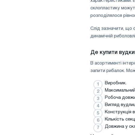
характеристиками. В
склопластику можут
розподілялося рівно
Слід зазначити, що 
динамічній риболовл
Де купити вудки
В асортименті інтер
запити рибалок. Мож
Виробник.
Максимальний
Робоча довжи
Вигляд вудли
Конструкція 
Кількість секц
Довжина у скл