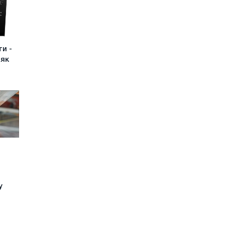
ти -
 як
у