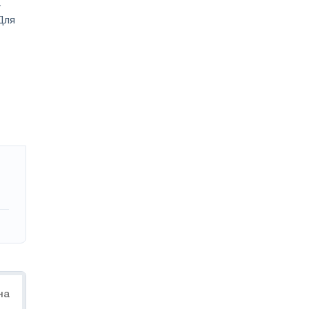
.
Для
на