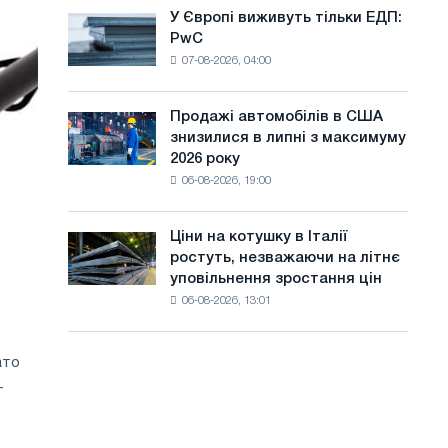
оновлення
а
У Європі виживуть тільки ЕДП:
У
трамвайних
PwC
Європі
й
колій
07-08-2026, 04:00
виживуть
Москви
т
тільки
і
ЕДП:
у
Ярославля
Продажі автомобілів в США
Продажі
PwC
знизилися в липні з максимуму
автомобілів
2026 року
в
06-08-2026, 19:00
США
знизилися
в
Ціни на котушку в Італії
Ціни
липні
ростуть, незважаючи на літнє
на
з
уповільнення зростання цін
котушку
максимуму
06-08-2026, 13:01
в
2026
Італії
року
ростуть,
ато
незважаючи
-
на
літнє
уповільнення