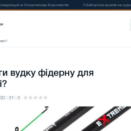
ренцію в Сполученому Королівстві
📰
Заборона хуситів на судноплав
зи
овлі?
ти вудку фідерну для
і?
:30
31
0