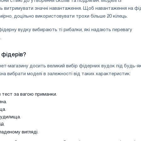
они стійкі до утворення сколів та подряпин. Моделі із
ь витримувати значні навантаження. Щоб навантаження на фі
мірно, доцільно використовувати трохи більше 20 кілець.
фідерну вудку вибирають ті рибалки, які надають перевагу
і.
 фідерів?
нет-магазину досить великий вибір фідерних вудок під будь-як
на вибрати моделі в залежності від таких характеристик:
 тест за вагою приманки.
на.
ща.
вудилища.
ій.
аденому вигляді.