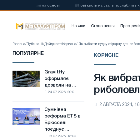
углецевої сталі на основі
📰
Нові квоти на сталь послаблять конку
Новини
Оголошення
Прес-релі
Головна
/
Публікації
/
Дайджест
/
Корисне
/ Як вибрати вудку фідерну для рибол
ПОПУЛЯРНЕ
КОРИСНЕ
GravitHy
GravitHy
Як вибра
оформляє
оформляє
дозволи на ...
дозволи
риболовл
24-07-2026, 20:01
на
будівництво
2 АВГУСТА 2024, 16
заводу
Сумнівна
Сумнівна
з
реформа ETS в
реформа
виробництва
Брюсселі
ETS
низьковуглецевої
поєднує ...
в
сталі
18-07-2026, 13:00
Брюсселі
на