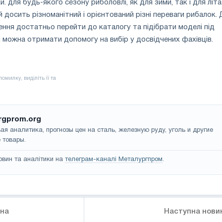
 для будь-якого сезону риболовлі, як для зими, так і для літа
досить різноманітний і орієнтований різні переваги рибалок. 
ня достатньо перейти до каталогу та підібрати моделі під
 можна отримати допомогу на вибір у досвідчених фахівців.
rgprom.org
ая аналитика, прогнозы цен на сталь, железную руду, уголь и другие
 товары.
овин та аналітики на
телеграм-каналі Металургпром
.
ина
Наступна нови