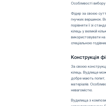
Особливості вибору
Фідер за своєю сутт
гнучких вершинок. В
порівняти її зі стан
кілець у великій кіл
використовувати на 
спеціальною годівни
Конструкція ф
За своєю конструкці
кілець. Вудлище мож
добре мають попит, 
матеріалів. Особлив
невагомістю.
Вудилища з композит