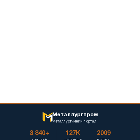
та
довговічного
захисту
Металлургпром
металлургичний портал
3 840+
127K
2009
компанії
читателів
в отразі