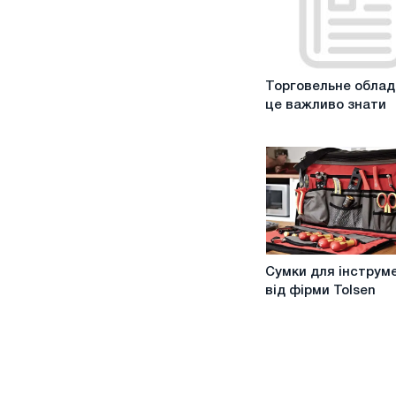
Торговельне
Торговельне облад
обладнання:
це важливо знати
це
важливо
знати
Сумки
Сумки для інструм
для
від фірми Tolsen
інструментів
від
фірми
Tolsen