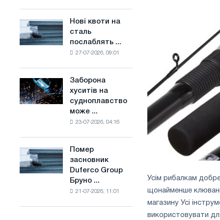
поєднує
основі
галузеві
водню
Нові квоти на
Нові
обмеження
у
сталь
квоти
з
Франції
послаблять ...
на
амбіціями
27-07-2026, 09:01
сталь
по
послаблять
боротьбі
конкуренцію
зі
Заборона
Заборона
в
зміною
хуситів на
хуситів
Сполученому
клімату
судноплавство
на
Королівстві
може ...
судноплавство
23-07-2026, 04:16
може
порушити
імпорт
Помер
Помер
Саудівської
засновник
засновник
сталі
Duferco Group
Duferco
Усім рибалкам добре
Бруно ...
Group
щонайменше клювання
21-07-2026, 11:01
Бруно
магазину Усі інстру
Больфо
використовувати для 