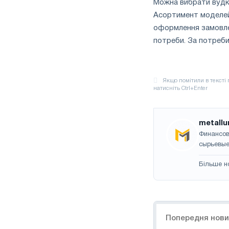
Можна вибрати вудки.
Асортимент моделей 
оформлення замовлен
потреби. За потреби
metallu
Финансов
сырьевые
Більше н
Навігація
Попередня нов