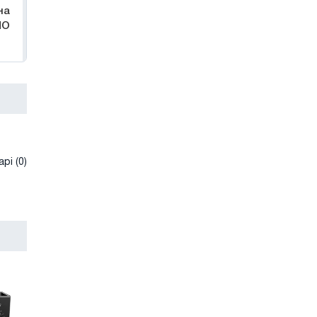
на
ЛО
рі (0)