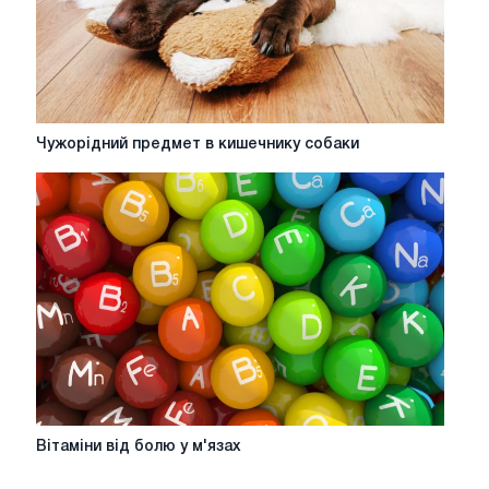
та
містах
України
Чужорідний
Чужорідний предмет в кишечнику собаки
предмет
в
кишечнику
собаки
Вітаміни
Вітаміни від болю у м'язах
від
болю