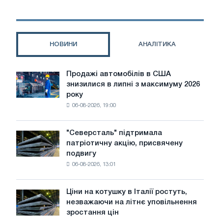
у
м'язах
НОВИНИ
АНАЛІТИКА
Продажі автомобілів в США
Продажі
знизилися в липні з максимуму 2026
автомобілів
року
в
06-08-2026, 19:00
США
знизилися
в
"Северсталь" підтримала
"Северсталь"
липні
патріотичну акцію, присвячену
підтримала
з
подвигу
патріотичну
максимуму
06-08-2026, 13:01
акцію,
2026
присвячену
року
подвигу
Ціни на котушку в Італії ростуть,
Ціни
радянської
незважаючи на літнє уповільнення
на
авіації
зростання цін
котушку
в