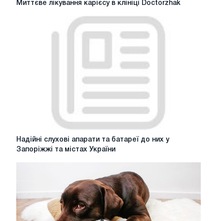
Миттєве лікування карієсу в клініці Doctorzhak
лікування
карієсу
в
клініці
Doctorzhak
Надійні
Надійні слухові апарати та батареї до них у
слухові
Запоріжжі та містах України
апарати
та
батареї
до
них
у
Запоріжжі