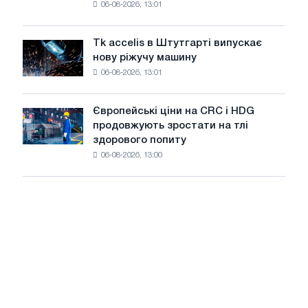
06-08-2026, 13:01
в
роки
Італії
Великої
ростуть,
Вітчизняної
Tk accelis в Штутгарті випускає
Tk
незважаючи
війни
нову ріжучу машину
accelis
на
06-08-2026, 13:01
в
літнє
Штутгарті
уповільнення
випускає
зростання
Європейські ціни на CRC і HDG
Європейські
нову
цін
продовжують зростати на тлі
ціни
ріжучу
здорового попиту
на
машину
06-08-2026, 13:00
CRC
і
HDG
продовжують
зростати
на
тлі
здорового
попиту