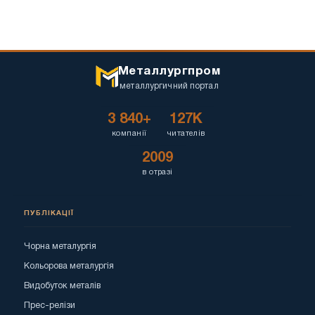
Металлургпром
металлургичний портал
3 840+
127K
компанії
читателів
2009
в отразі
ПУБЛІКАЦІЇ
Чорна металургія
Кольорова металургія
Видобуток металів
Прес-релізи