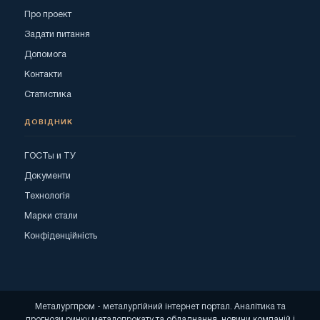
Про проект
Задати питання
Допомога
Контакти
Статистика
ДОВІДНИК
ГОСТы и ТУ
Документи
Технологія
Марки стали
Конфіденційність
Металургпром - металургійний інтернет портал. Аналітика та
прогнози ринку металопрокату та обладнання, новини компаній і