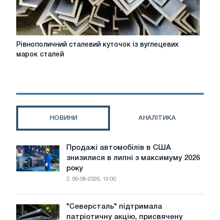
Рівнополичний
Рівнополичний сталевий куточок із вуглецевих
сталевий
марок сталей
куточок
із
вуглецевих
марок
сталей
НОВИНИ
АНАЛІТИКА
Продажі автомобілів в США
Продажі
знизилися в липні з максимуму 2026
автомобілів
року
в
06-08-2026, 19:00
США
знизилися
в
"Северсталь" підтримала
"Северсталь"
липні
патріотичну акцію, присвячену
підтримала