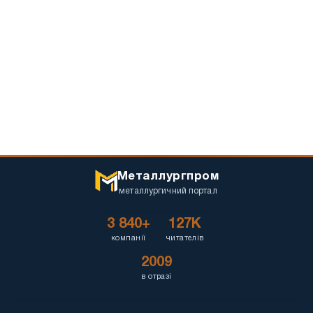
Металлургпром
металлургичний портал
3 840+
127K
компанії
читателів
2009
в отразі