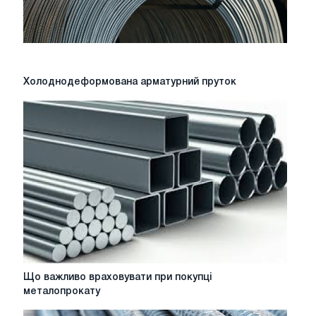
Холоднодеформована
Холоднодеформована арматурний пруток
арматурний
пруток
Що
Що важливо враховувати при покупці
важливо
металопрокату
враховувати
при