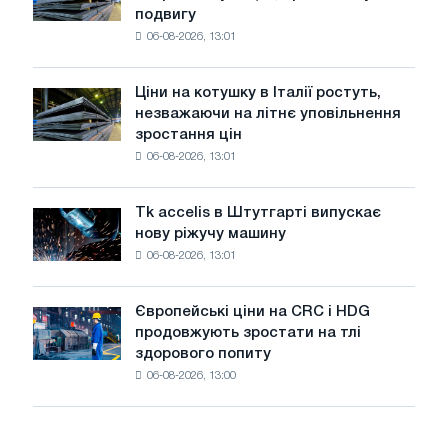
з
подвигу
патріотичну
максимуму
06-08-2026, 13:01
акцію,
2026
присвячену
року
подвигу
Ціни на котушку в Італії ростуть,
Ціни
радянської
незважаючи на літнє уповільнення
на
авіації
зростання цін
котушку
в
06-08-2026, 13:01
в
роки
Італії
Великої
ростуть,
Вітчизняної
Tk accelis в Штутгарті випускає
Tk
незважаючи
війни
нову ріжучу машину
accelis
на
06-08-2026, 13:01
в
літнє
Штутгарті
уповільнення
випускає
зростання
Європейські ціни на CRC і HDG
Європейські
нову
цін
продовжують зростати на тлі
ціни
ріжучу
здорового попиту
на
машину
06-08-2026, 13:00
CRC
і
HDG
продовжують