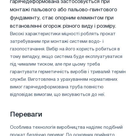
гарячедеформована застосовується при
монтажі пальового або пальово-гвинтового
фундаменту, стає опорним елементом при
встановленні огорож різного виду і розміру.
Високі характеристики міцності роблять прокат
затребуваним при монтажі системи водо- і
газопостачання. Вибір на його користь робиться в
тому випадку, якщо система буде експлуатуватися
під чималим тиском, але при цьому треба
гарантувати герметичність виробів і тривалий термін
служби. Виготовлена ​​з урахуванням нормативних
вимог гарячедеформована труба повністю
відповідає вимогам, що висуваються до неї.
Переваги
Особлива технологія виробництва наділяє подібний
прокат безліччю переваг. До основних прийнято