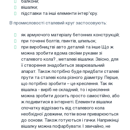
балкони;
вішалки;
підставки та інші елементи інтер'єру.
В промисловості сталевий круг застосовують:
як армуючого матеріалу бетонних конструкцій;
при точенні болтів, гвинтів, шпильок;
при виробництві авто деталей та інше Що ж
можна зробити вдома своїми руками зі
сталевого кола? , металеві вішалки. Звісно, ​​для
її створення знадобиться зварювальний
апарат. Також потрібно буде придбати сталеві
прути та сталеві кола різного діаметру. Перше,
що потрібно зробити – це креслення. Так як
вішалка - виріб не складний, то і креслення
можна зробити досить просто самостійно, або
ж подивитися в інтернеті. Елементи вішалки
спочатку відрізають від сталевого кола
необхідної довжини, потім вони приварюються
до основи. Також готуються і гачки. Наприкінці
вішалку можна пофарбувати. І звичайно, не