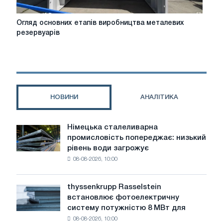
Огляд
Огляд основних етапів виробництва металевих
основних
резервуарів
етапів
виробництва
металевих
резервуарів
НОВИНИ
АНАЛІТИКА
Німецька сталеливарна
Німецька
промисловість попереджає: низький
сталеливарна
рівень води загрожує
промисловість
08-08-2026, 10:00
попереджає:
низький
рівень
thyssenkrupp Rasselstein
thyssenkrupp
води
встановлює фотоелектричну
Rasselstein
загрожує
систему потужністю 8 МВт для
встановлює
безпеці
08-08-2026, 10:00
фотоелектричну