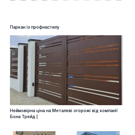
Паркан
Паркан із профнастилу
із
профнастилу
Неймовірна
Неймовірна ціна на Металеві огорожі від компанії
ціна
Бона Трейд |
на
Металеві
огорожі