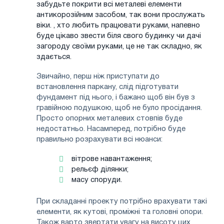
забудьте покрити всі металеві елементи
антикорозійним засобом, так вони прослужать
віки. , хто любить працювати руками, напевно
буде цікаво звести біля свого будинку чи дачі
загороду своїми руками, це не так складно, як
здається.
Звичайно, перш ніж приступати до
встановлення паркану, слід підготувати
фундамент під нього, і бажано щоб він був з
гравійною подушкою, щоб не було просідання.
Просто опорних металевих стовпів буде
недостатньо. Насамперед, потрібно буде
правильно розрахувати всі нюанси:
вітрове навантаження;
рельєф ділянки;
масу споруди.
При складанні проекту потрібно врахувати такі
елементи, як кутові, проміжні та головні опори.
Також варто звертати увагу на висоту цих