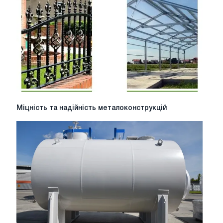
від
компанії
Бона
Трейд
|
Міцність
Міцність та надійність металоконструкцій
та
надійність
металоконструкцій