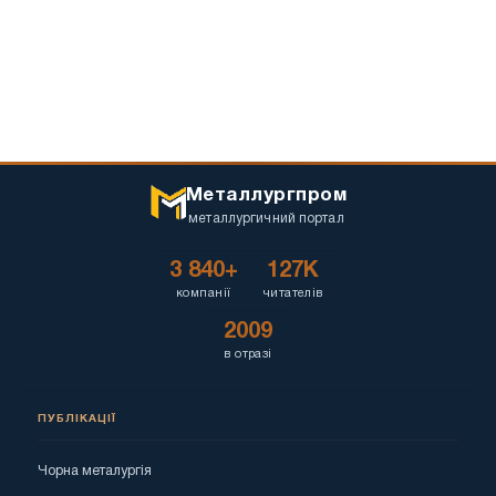
Металлургпром
металлургичний портал
3 840+
127K
компанії
читателів
2009
в отразі
ПУБЛІКАЦІЇ
Чорна металургія