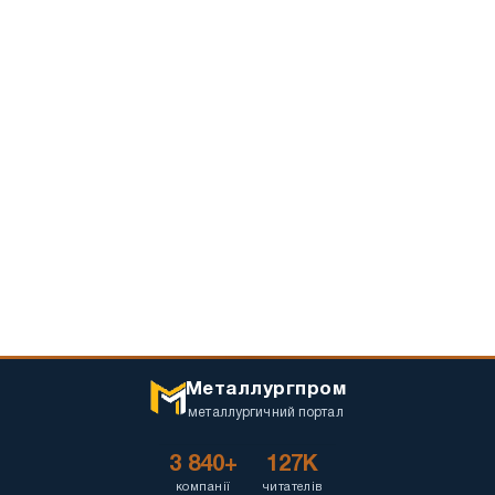
Металлургпром
металлургичний портал
3 840+
127K
компанії
читателів