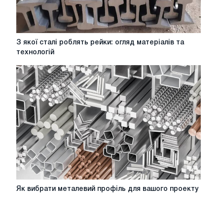
З
З якої сталі роблять рейки: огляд матеріалів та
якої
технологій
сталі
роблять
рейки:
огляд
матеріалів
та
технологій
Як
Як вибрати металевий профіль для вашого проекту
вибрати
металевий
профіль