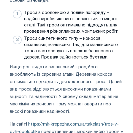
основні різновиди:
Троси з оболонкою з полівінілхлориду –
надійні вироби, які виготовляються із міцної
сталі. Такі троси оптимально підходять для
проведення різнопланових монтажних робіт.
Троси синтетичного типу – кокосові,
сизальські, манільські. Так, для манільського
троса застосовують волокна бананового
дерева. Продаж здійснюється бухтами.
Якщо розглядати сизальський трос, його
виробляють із сировини агави. Деревина кокоса
оптимально підходить для кокосового троса. Даний
вид троса відрізняється високими показниками
міцності та надійності. У своєму складі матеріал не
має хімічних речовин, тому можна говорити про
високі показники надійності.
На сайті
https://mir-krepezha.com.ua/takelazh/tros-v-
pvh-obolochke
представлений широкий вибір тросів у