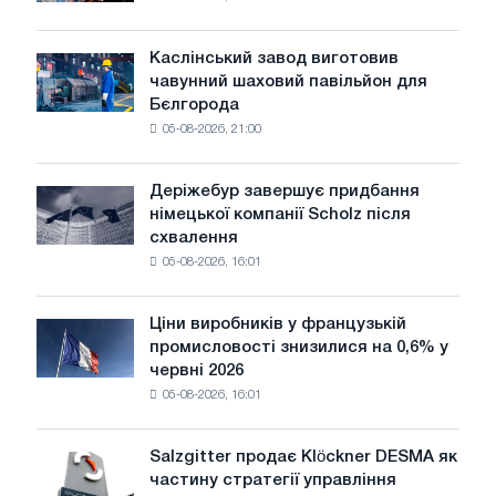
все
більш
чутливими
Каслінський завод виготовив
Каслінський
до
чавунний шаховий павільйон для
завод
потрясінь:
Бєлгорода
виготовив
Glencore
05-08-2026, 21:00
чавунний
шаховий
павільйон
Деріжебур завершує придбання
Деріжебур
для
німецької компанії Scholz після
завершує
Бєлгорода
схвалення
придбання
05-08-2026, 16:01
німецької
компанії
Scholz
Ціни виробників у французькій
Ціни
після
промисловості знизилися на 0,6% у
виробників
схвалення
червні 2026
у
Європейської
05-08-2026, 16:01
французькій
комісії
промисловості
знизилися
Salzgitter продає Klöckner DESMA як
Salzgitter
на
частину стратегії управління
продає
0,6%