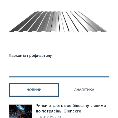
для
вашого
проекту
Паркан
Паркан із профнастилу
із
профнастилу
НОВИНИ
АНАЛІТИКА
Ринки стають все більш чутливими
Ринки
до потрясінь: Glencore
стають
05-08-2026, 22:00