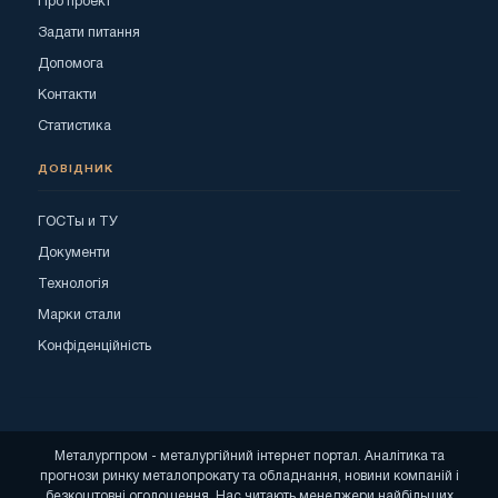
Про проект
Задати питання
Допомога
Контакти
Статистика
ДОВІДНИК
ГОСТы и ТУ
Документи
Технологія
Марки стали
Конфіденційність
Металургпром - металургійний інтернет портал. Аналітика та
прогнози ринку металопрокату та обладнання, новини компаній і
безкоштовні оголошення. Нас читають менеджери найбільших