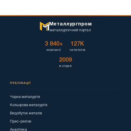
Металлургпром
металлургичний портал
3 840+
127K
компанії
читателів
2009
в отразі
ПУБЛІКАЦІЇ
Чорна металургія
Кольорова металургія
Видобуток металів
Прес-релізи
Аналітика