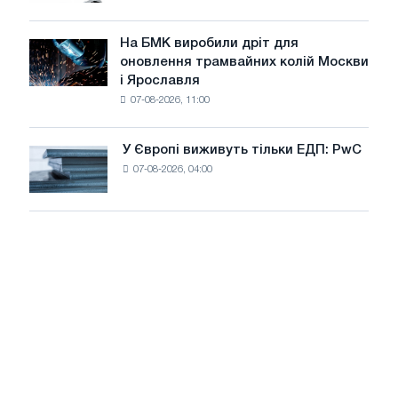
вантажівок
для
у
досягнення
липні
На БМК виробили дріт для
цілей
На
оновлення трамвайних колій Москви
декарбонізації
БМК
і Ярославля
виробили
07-08-2026, 11:00
дріт
для
оновлення
У Європі виживуть тільки ЕДП: PwC
У
трамвайних
07-08-2026, 04:00
Європі
колій
виживуть
Москви
тільки
і
ЕДП:
Ярославля
PwC