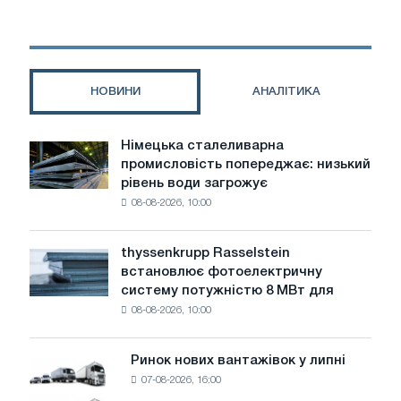
SIS
Cashmere:
Ваш
новий
улюблений
НОВИНИ
АНАЛІТИКА
костюм
Німецька сталеливарна
Німецька
промисловість попереджає: низький
сталеливарна
рівень води загрожує
промисловість
08-08-2026, 10:00
попереджає:
низький
рівень
thyssenkrupp Rasselstein
thyssenkrupp
води
встановлює фотоелектричну
Rasselstein
загрожує
систему потужністю 8 МВт для
встановлює
безпеці
08-08-2026, 10:00
фотоелектричну
поставок
систему
потужністю
Ринок нових вантажівок у липні
Ринок
8
07-08-2026, 16:00
нових
МВт