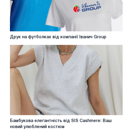
Друк
Друк на футболках від компанії Іванич Group
на
футболках
від
компанії
Іванич
Group
Бамбукова
Бамбукова елегантність від SIS Cashmere: Ваш
елегантність
новий улюблений костюм
від