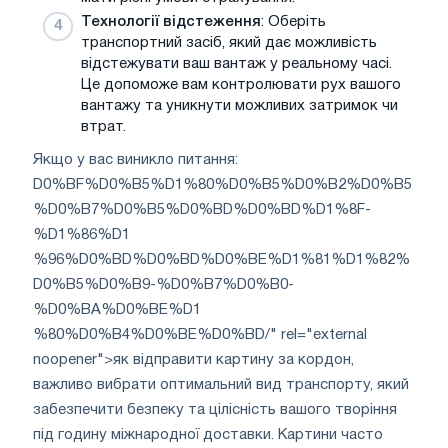
Технології відстеження
: Оберіть
транспортний засіб, який дає можливість
відстежувати ваш вантаж у реальному часі.
Це допоможе вам контролювати рух вашого
вантажу та уникнути можливих затримок чи
втрат.
Якщо у вас виникло питання:
D0%BF%D0%B5%D1%80%D0%B5%D0%B2%D0%B5
%D0%B7%D0%B5%D0%BD%D0%BD%D1%8F-
%D1%86%D1
%96%D0%BD%D0%BD%D0%BE%D1%81%D1%82%
D0%B5%D0%B9-%D0%B7%D0%B0-
%D0%BA%D0%BE%D1
%80%D0%B4%D0%BE%D0%BD/" rel="external
noopener">як відправити картину за кордон,
важливо вибрати оптимальний вид транспорту, який
забезпечити безпеку та цілісність вашого творіння
під годину міжнародної доставки. Картини часто