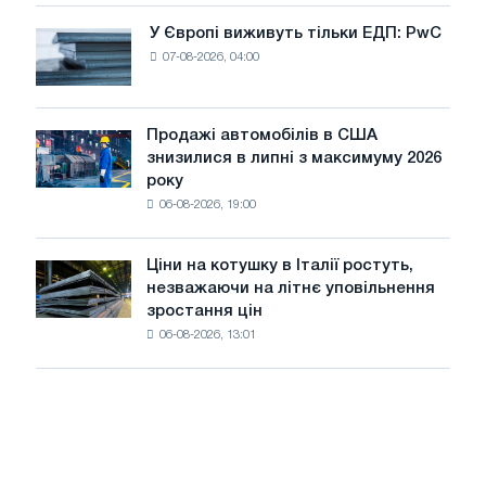
оновлення
У Європі виживуть тільки ЕДП: PwC
У
трамвайних
07-08-2026, 04:00
Європі
колій
виживуть
Москви
тільки
і
ЕДП:
Продажі автомобілів в США
Ярославля
Продажі
PwC
знизилися в липні з максимуму 2026
автомобілів
року
в
06-08-2026, 19:00
США
знизилися
в
Ціни на котушку в Італії ростуть,
Ціни
липні
незважаючи на літнє уповільнення
на
з
зростання цін
котушку
максимуму
06-08-2026, 13:01
в
2026
Італії
року
ростуть,
незважаючи
на
літнє
уповільнення