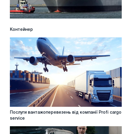
Контейнер
Контейнер
Послуги
Послуги вантажоперевезень від компанії Profi cargo
вантажоперевезень
service
від
компанії