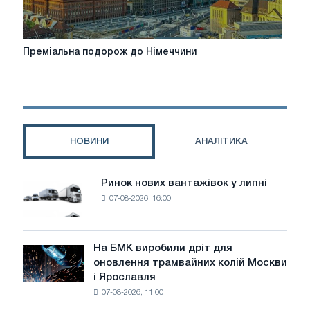
Преміальна
Преміальна подорож до Німеччини
подорож
до
Німеччини
НОВИНИ
АНАЛІТИКА
Ринок нових вантажівок у липні
Ринок
07-08-2026, 16:00
нових
вантажівок
у
липні
На БМК виробили дріт для
На
оновлення трамвайних колій Москви
БМК
і Ярославля
виробили
07-08-2026, 11:00
дріт
для