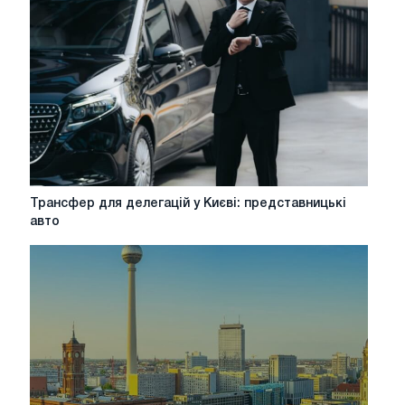
Profi
cargo
service
Трансфер
Трансфер для делегацій у Києві: представницькі
для
авто
делегацій
у
Києві:
представницькі
авто