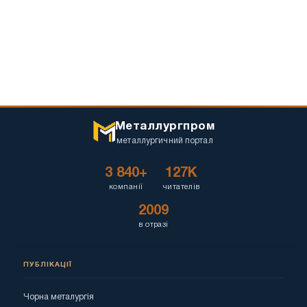
Металлургпром
металлургичний портал
3 840+
127K
компанії
читателів
2009
в отразі
ПУБЛІКАЦІЇ
Чорна металургія