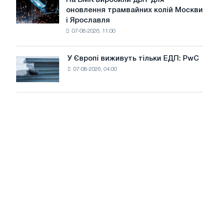
цілей
На
оновлення трамвайних колій Москви
декарбонізації
БМК
і Ярославля
виробили
07-08-2026, 11:00
дріт
для
оновлення
У Європі виживуть тільки ЕДП: PwC
У
трамвайних
07-08-2026, 04:00
Європі
колій
виживуть
Москви
тільки
і
ЕДП:
Ярославля
PwC