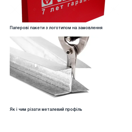
Паперові
Паперові пакети з логотипом на замовлення
пакети
з
логотипом
на
замовлення
Як
Як і чим різати металевий профіль
і
чим
різати
металевий