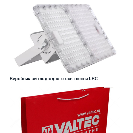
пластмас:
які
види
пластику
існують
Виробник
Виробник світлодіодного освітлення LRC
світлодіодного
освітлення
LRC