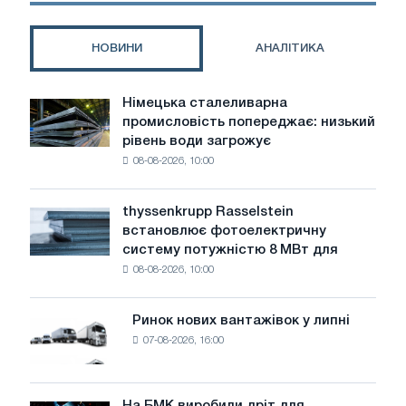
профіль
НОВИНИ
АНАЛІТИКА
Німецька сталеливарна
Німецька
промисловість попереджає: низький
сталеливарна
рівень води загрожує
промисловість
08-08-2026, 10:00
попереджає:
низький
рівень
thyssenkrupp Rasselstein
thyssenkrupp
води
встановлює фотоелектричну
Rasselstein
загрожує
систему потужністю 8 МВт для
встановлює
безпеці
08-08-2026, 10:00
фотоелектричну
поставок
систему
потужністю
Ринок нових вантажівок у липні
Ринок
8
07-08-2026, 16:00
нових
МВт
вантажівок
для
у
досягнення
липні
На БМК виробили дріт для