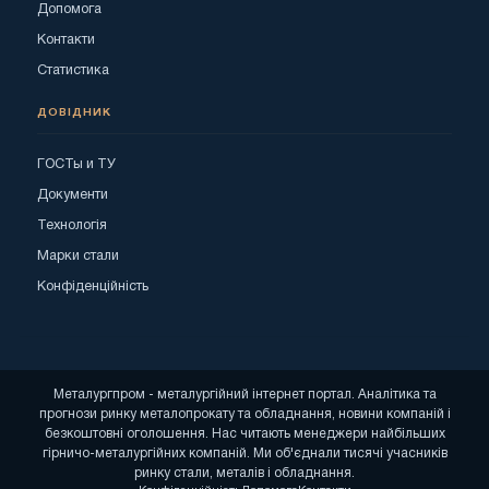
Допомога
Контакти
Статистика
ДОВІДНИК
ГОСТы и ТУ
Документи
Технологія
Марки стали
Конфіденційність
Металургпром - металургійний інтернет портал. Аналітика та
прогнози ринку металопрокату та обладнання, новини компаній і
безкоштовні оголошення. Нас читають менеджери найбільших
гірничо-металургійних компаній. Ми об'єднали тисячі учасників
ринку стали, металів і обладнання.