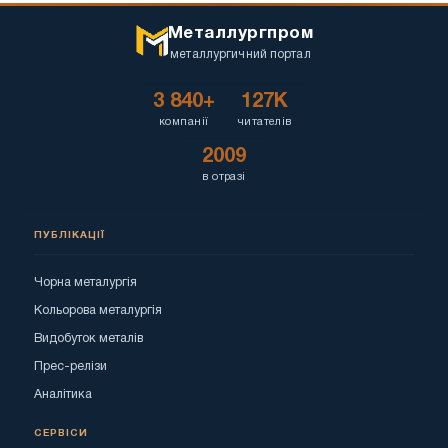
Металлургпром
металлургичний портал
3 840+
127K
компанії
читателів
2009
в отразі
ПУБЛІКАЦІЇ
Чорна металургія
Кольорова металургія
Видобуток металів
Прес-релізи
Аналітика
СЕРВІСИ