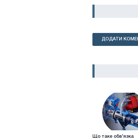
ДОДАТИ КОМЕ
Що
Що таке обв'язка