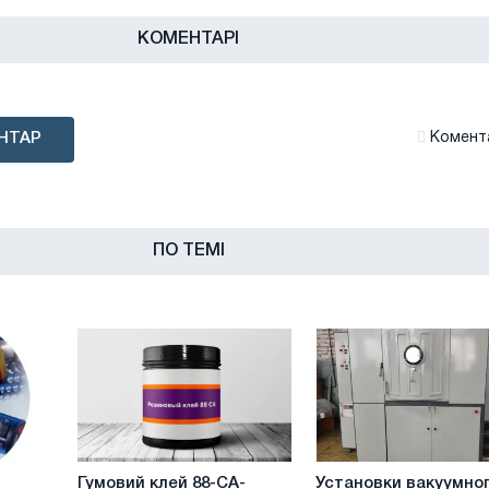
КОМЕНТАРІ
НТАР
Комента
ПО ТЕМІ
Гумовий
Установки
Гумовий клей 88-СА-
Установки вакуумно