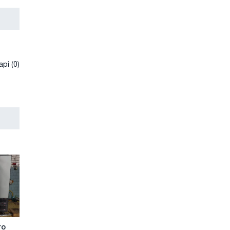
рі (0)
го