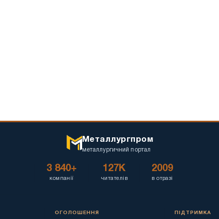
Металлургпром
металлургичний портал
3 840+
127K
2009
компанії
читателів
в отразі
ОГОЛОШЕННЯ
ПІДТРИМКА