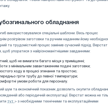
ого обладнання. Тільки найпростіший інструмент та дотриман
нтажу.
убозгинального обладнання
гиб використовувалися спеціальні шаблони. Весь процес
днім розігрівом заготовки та ручним наданням йому необхідно
дний та трудомісткий процес замінив сучасний підхід. Верстат
, щоб упоратися з найрізноманітнішими завданнями:
ний, щоб не вимагати багато місця у приміщенні;
оти з мінімальним завантаженням подачі заготовки;
лостого ходу в процесі згинання та простою;
передньо гріти трубу до певної температури;
омфортні умови роботи для персоналу.
ий шум та економічний показник дозволить окупити обладнан
всякденній або періодичній експлуатації. Верстат можна не тіл
вити
тут
> з необхідними технічними та експлуатаційними