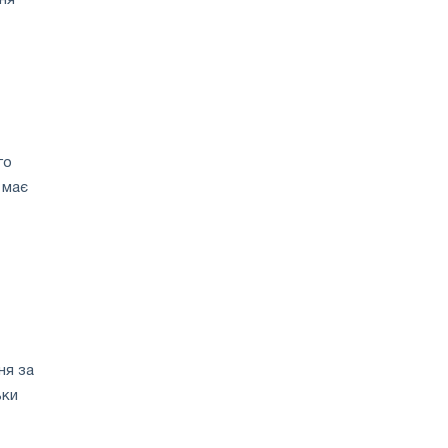
ня
го
 має
ня за
ьки