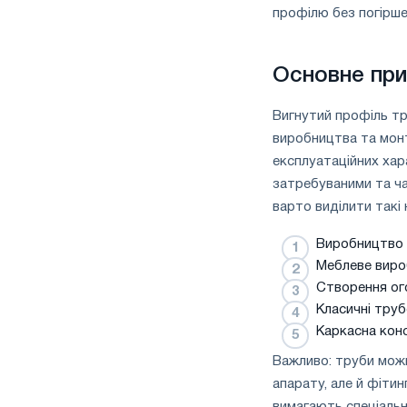
профілю без погірше
Основне пр
Вигнутий профіль тр
виробництва та монт
експлуатаційних хар
затребуваними та ч
варто виділити такі
Виробництво 
Меблеве виро
Створення ог
Класичні тру
Каркасна конс
Важливо: труби мож
апарату, але й фіти