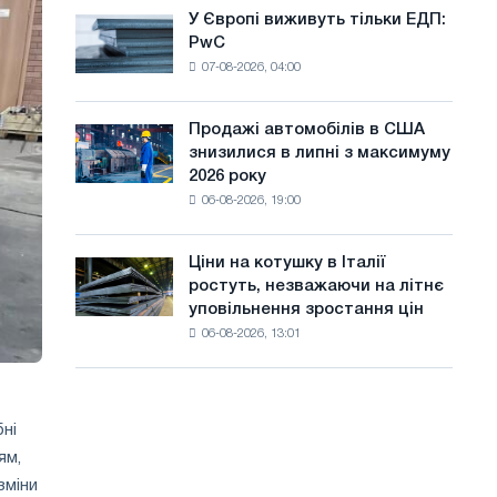
оновлення
а
У Європі виживуть тільки ЕДП:
У
трамвайних
PwC
Європі
й
колій
07-08-2026, 04:00
виживуть
Москви
т
тільки
і
ЕДП:
у
Ярославля
Продажі автомобілів в США
Продажі
PwC
знизилися в липні з максимуму
автомобілів
2026 року
в
06-08-2026, 19:00
США
знизилися
в
Ціни на котушку в Італії
Ціни
липні
ростуть, незважаючи на літнє
на
з
уповільнення зростання цін
котушку
максимуму
06-08-2026, 13:01
в
2026
Італії
року
ростуть,
незважаючи
бні
на
літнє
ям,
уповільнення
зміни