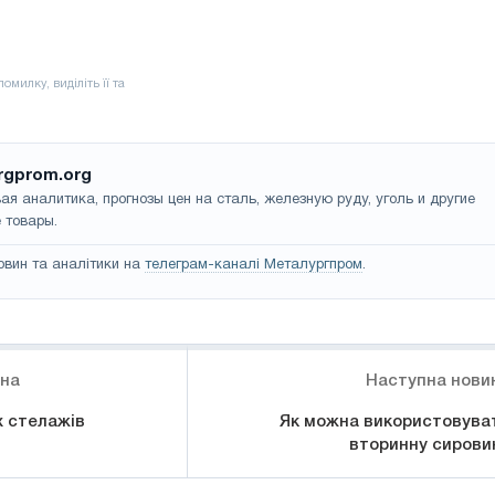
rgprom.org
ая аналитика, прогнозы цен на сталь, железную руду, уголь и другие
 товары.
овин та аналітики на
телеграм-каналі Металургпром
.
ина
Наступна нови
х стелажів
Як можна використовува
вторинну сирови