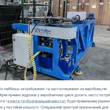
 із найбільш затребуваних та застосовуваних на виробництві
Крім прямих відрізків у виробничому циклі досить часто потрі
ати і
купити трубозгинальний верстат
буде правильним рішенн
і у постійній кількості. Спеціальний пристрій призначений для 