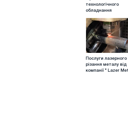
таке
технологічного
обв'язка
обладнання
технологічного
обладнання
Послуги
Послуги лазерного
лазерного
різання металу від
різання
компанії " Lazer Me
металу
від
компанії
"
Lazer
Metal»