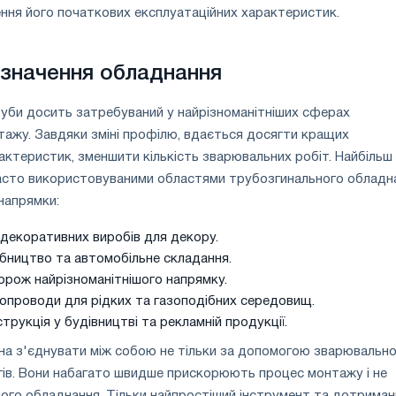
ння його початкових експлуатаційних характеристик.
изначення обладнання
уби досить затребуваний у найрізноманітніших сферах
ажу. Завдяки зміні профілю, вдається досягти кращих
актеристик, зменшити кількість зварювальних робіт. Найбільш
асто використовуваними областями трубозгинального обладн
 напрямки:
декоративних виробів для декору.
бництво та автомобільне складання.
орож найрізноманітнішого напрямку.
бопроводи для рідких та газоподібних середовищ.
трукція у будівництві та рекламній продукції.
на з'єднувати між собою не тільки за допомогою зварювальн
нгів. Вони набагато швидше прискорюють процес монтажу і не