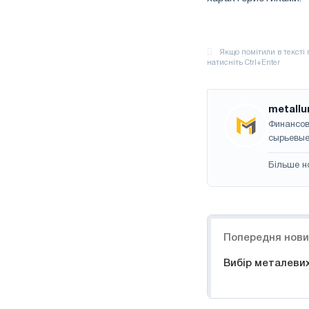
metallu
Финансов
сырьевые
Більше н
Навігація
Попередня нов
Вибір металеви