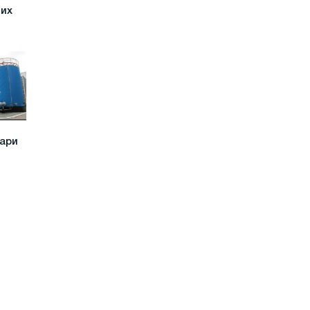
чих
уари