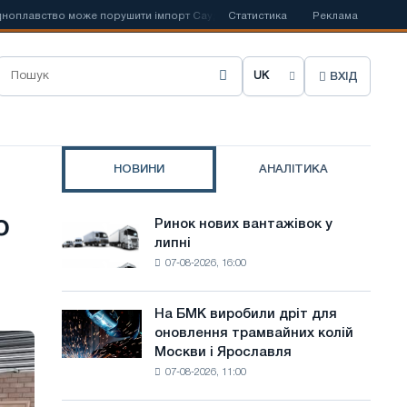
вство може порушити імпорт Саудівської сталі
Статистика
📰
Іспанська Acerino
Реклама
ВХІД
О
б
р
НОВИНИ
АНАЛІТИКА
а
т
о
Ринок нових вантажівок у
Ринок
и
липні
нових
07-08-2026, 16:00
вантажівок
м
у
о
липні
На БМК виробили дріт для
На
в
оновлення трамвайних колій
БМК
Москви і Ярославля
виробили
у
07-08-2026, 11:00
дріт
с
для