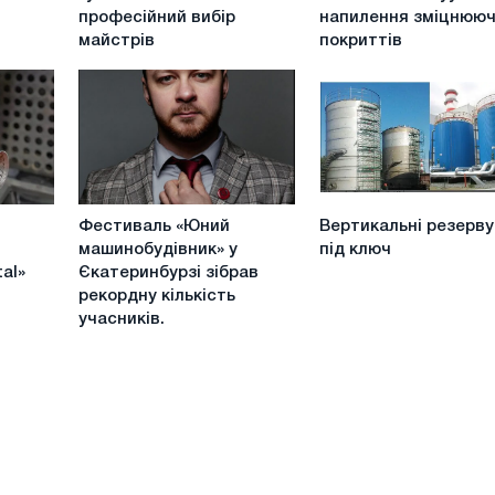
клей
вакуумного
професійний вибір
напилення зміцнюю
88-
напилення
майстрів
покриттів
СА-
зміцнюючих
професійний
покриттів
вибір
майстрів
Фестиваль
Вертикальні
Фестиваль «Юний
Вертикальні резерв
«Юний
резервуари
машинобудівник» у
під ключ
машинобудівник»
під
tal»
Єкатеринбурзі зібрав
у
ключ
рекордну кількість
Єкатеринбурзі
учасників.
зібрав
рекордну
кількість
учасників.