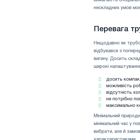
вимагають спеціальн
нескладних умов мо
Перевага тр
Нещодавно як трубо
відбувався з попере
вигину. Досить скла
широкі налаштування
досить компакт
можливість роб
відсутність хо
не потрібно по
максимально к
Мінімальний природн
мінімальний час у по
вибрати, але й замо
характеристиками.