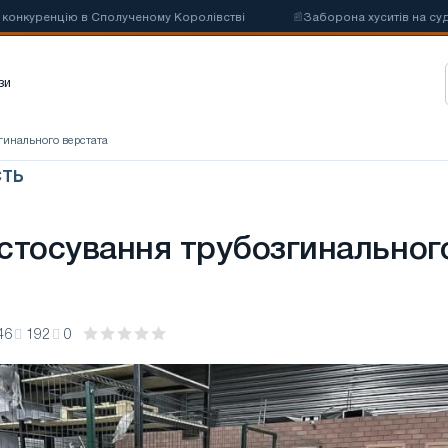
куренцію в Сполученому Королівстві
📰
Заборона хуситів на суднопла
зи
гинального верстата
ТЬ
стосування трубозгинальног
46
192
0