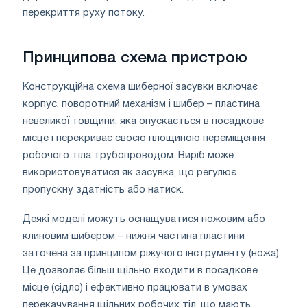
перекриття руху потоку.
Принципова схема пристрою
Конструкційна схема шиберної засувки включає
корпус, поворотний механізм і шибер – пластина
невеликої товщини, яка опускається в посадкове
місце і перекриває своєю площиною переміщення
робочого тіла трубопроводом. Виріб може
використовуватися як засувка, що регулює
пропускну здатність або натиск.
Деякі моделі можуть оснащуватися ножовим або
клиновим шибером – нижня частина пластини
заточена за принципом ріжучого інструменту (ножа).
Це дозволяє більш щільно входити в посадкове
місце (сідло) і ефективно працювати в умовах
перекачування щільних робочих тіл, що мають