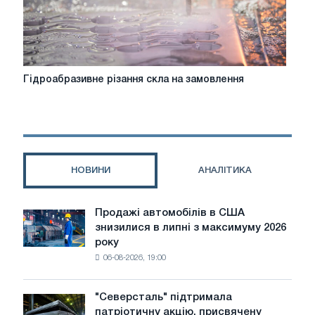
Гідроабразивне
Гідроабразивне різання скла на замовлення
різання
скла
на
замовлення
НОВИНИ
АНАЛІТИКА
Продажі автомобілів в США
Продажі
знизилися в липні з максимуму 2026
автомобілів
року
в
06-08-2026, 19:00
США
знизилися
в
"Северсталь" підтримала
"Северсталь"
липні
патріотичну акцію, присвячену