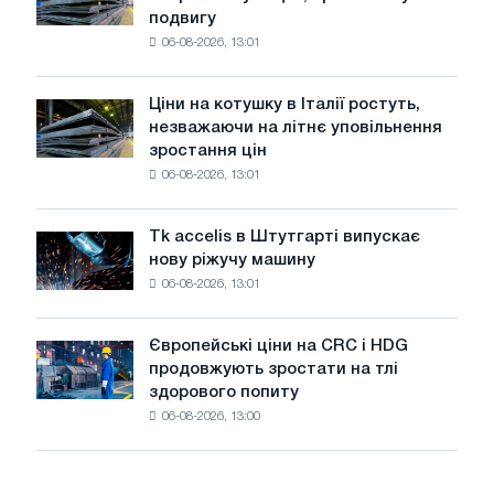
підтримала
з
подвигу
патріотичну
максимуму
06-08-2026, 13:01
акцію,
2026
присвячену
року
подвигу
Ціни на котушку в Італії ростуть,
Ціни
радянської
незважаючи на літнє уповільнення
на
авіації
зростання цін
котушку
в
06-08-2026, 13:01
в
роки
Італії
Великої
ростуть,
Вітчизняної
Tk accelis в Штутгарті випускає
Tk
незважаючи
війни
нову ріжучу машину
accelis
на
06-08-2026, 13:01
в
літнє
Штутгарті
уповільнення
випускає
зростання
Європейські ціни на CRC і HDG
Європейські
нову
цін
продовжують зростати на тлі
ціни
ріжучу
здорового попиту
на
машину
06-08-2026, 13:00
CRC
і
HDG
продовжують