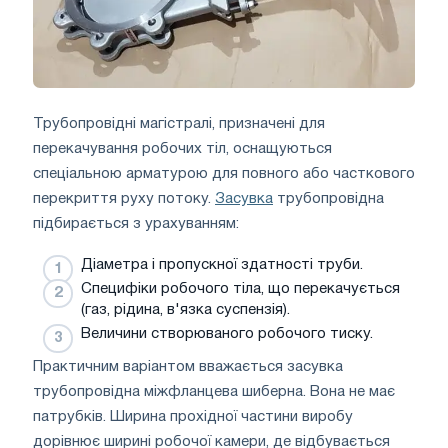
Трубопровідні магістралі, призначені для
перекачування робочих тіл, оснащуються
спеціальною арматурою для повного або часткового
перекриття руху потоку.
Засувка
трубопровідна
підбирається з урахуванням:
Діаметра і пропускної здатності труби.
Специфіки робочого тіла, що перекачується
(газ, рідина, в'язка суспензія).
Величини створюваного робочого тиску.
Практичним варіантом вважається засувка
трубопровідна міжфланцева шиберна. Вона не має
патрубків. Ширина прохідної частини виробу
дорівнює ширині робочої камери, де відбувається