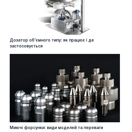
Дозатор
Дозатор об'ємного типу: як працює і де
об'ємного
застосовується
типу:
як
працює
і
де
застосовується
Миючі
Миючі форсунки: види моделей та переваги
форсунки: