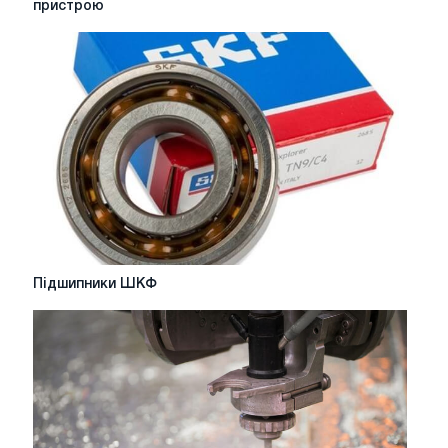
пристрою
види
моделей
та
переваги
пристрою
Підшипники
Підшипники ШКФ
ШКФ