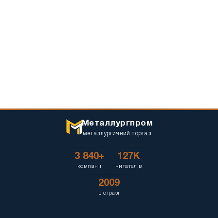
Металлургпром
металлургичний портал
3 840+
127K
компанії
читателів
2009
в отразі