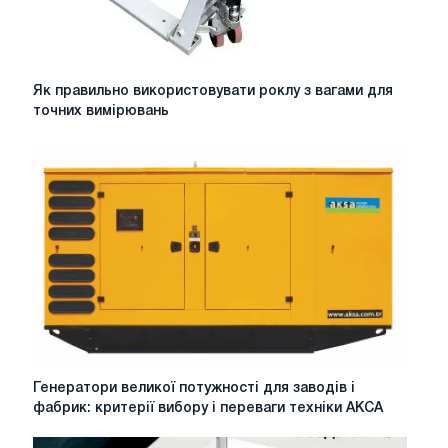
Як
Як правильно використовувати роклу з вагами для
правильно
точних вимірювань
використовувати
роклу
з
вагами
для
точних
вимірювань
Генератори
Генератори великої потужності для заводів і
великої
фабрик: критерії вибору і переваги техніки АКСА
потужності
для