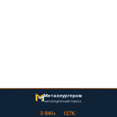
Металлургпром
металлургичний портал
3 840+
127K