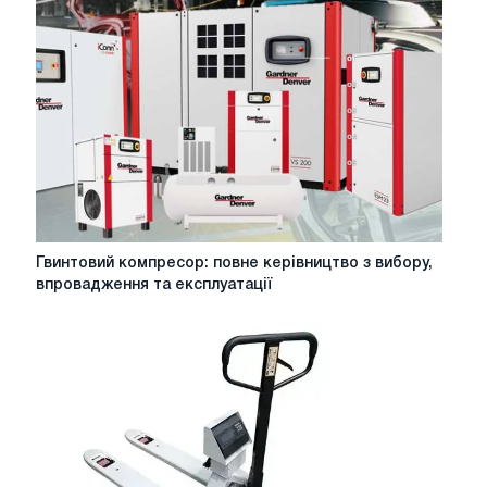
Гвинтовий
Гвинтовий компресор: повне керівництво з вибору,
компресор:
впровадження та експлуатації
повне
керівництво
з
вибору,
впровадження
та
експлуатації