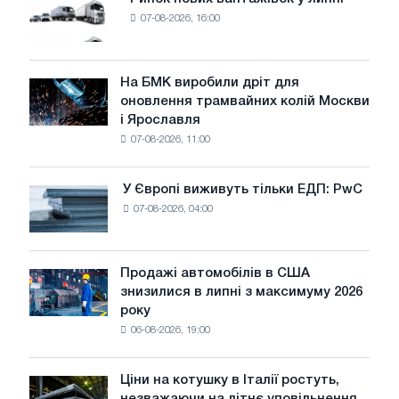
Ринок
07-08-2026, 16:00
нових
вантажівок
у
липні
На БМК виробили дріт для
На
оновлення трамвайних колій Москви
БМК
і Ярославля
виробили
07-08-2026, 11:00
дріт
для
оновлення
У Європі виживуть тільки ЕДП: PwC
У
трамвайних
07-08-2026, 04:00
Європі
колій
виживуть
Москви
тільки
і
ЕДП:
Продажі автомобілів в США
Ярославля
Продажі
PwC
знизилися в липні з максимуму 2026
автомобілів
року
в
06-08-2026, 19:00
США
знизилися
в
Ціни на котушку в Італії ростуть,
Ціни
липні