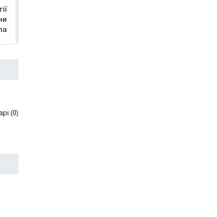
ії
ни
ла
рі (0)