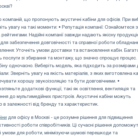
оскві?
о компаній, що пропонують акустичні кабіни для офісів. При ви
ть увагу на такі моменти: • Репутація компанії: Ознайомтеся з
а рейтингами. Надійні компанії завжди надають якісну продукці
 для забезпечення довговічності та справної роботи обладнанн
лення: Уточніть умови доставки та встановлення кабін. Багат
 послуги зі збирання та монтажу, що значно спрощує процес.
іну одночасно. Виберіть модель, яка підходить за розмірами 
ли: Зверніть увагу на якість матеріалів, з яких виготовлена ​​ка
ечувати хорошу звукоізоляцію та бути довговічними. •
згляньте додаткові функції, такі як освітлення, вентиляція та
ння до мультимедійних пристроїв. Акустичні кабіни можуть
ю в залежності від бренду та характеристик.
іни
для офісу в Москві - це розумне рішення для підвищення
ивності роботи співробітників. Ці сучасні рішення допоможу
 умови для роботи, мінімізуючи шумові перешкоди та