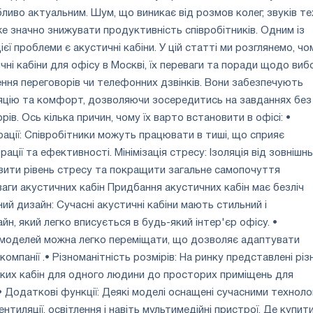
иво актуальним. Шум, що виникає від розмов колег, звуків те
е значно знижувати продуктивність співробітників. Одним із
єї проблеми є акустичні кабіни. У цій статті ми розглянемо, чо
ні кабіни для офісу в Москві, їх переваги та поради щодо виб
ння переговорів чи телефонних дзвінків. Вони забезпечують
ляцію та комфорт, дозволяючи зосередитись на завданнях без
ів. Ось кілька причин, чому їх варто встановити в офісі: •
ації: Співробітники можуть працювати в тиші, що сприяє
ції та ефективності. Мінімізація стресу: Ізоляція від зовнішн
зити рівень стресу та покращити загальне самопочуття
ваги акустичних кабін Придбання акустичних кабін має безліч
ний дизайн: Сучасні акустичні кабіни мають стильний і
н, який легко вписується в будь-який інтер'єр офісу. •
о моделей можна легко переміщати, що дозволяє адаптувати
компанії .• Різноманітність розмірів: На ринку представлені різн
ликих кабін для одного людини до просторих приміщень для
• Додаткові функції: Деякі моделі оснащені сучасними техноло
нтиляції, освітлення і навіть мультимедійні пристрої. Де купит