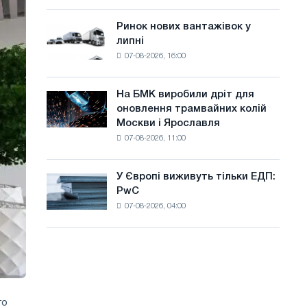
систему
а
потужністю
Ринок нових вантажівок у
Ринок
й
8
липні
нових
МВт
т
07-08-2026, 16:00
вантажівок
для
у
у
досягнення
липні
цілей
На БМК виробили дріт для
На
декарбонізації
оновлення трамвайних колій
БМК
Москви і Ярославля
виробили
07-08-2026, 11:00
дріт
для
оновлення
У Європі виживуть тільки ЕДП:
У
трамвайних
PwC
Європі
колій
07-08-2026, 04:00
виживуть
Москви
тільки
і
ЕДП:
Ярославля
PwC
го