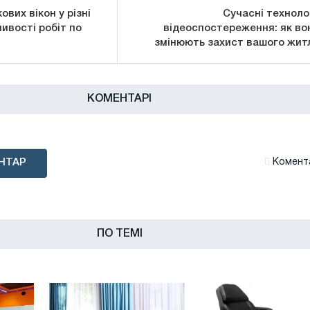
вих вікон у різні
Сучасні технолог
ливості робіт по
відеоспостереження: як во
змінюють захист вашого жит
КОМЕНТАРІ
НТАР
Комента
ПО ТЕМІ