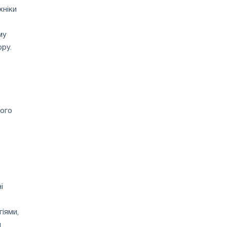
хніки
му
ору.
ього
і
гіями,
и