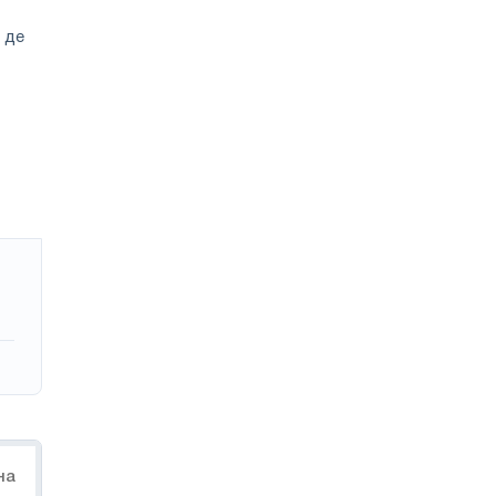
 де
на