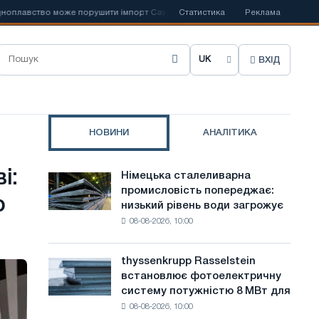
вство може порушити імпорт Саудівської сталі
Статистика
📰
Іспанська Acerinox
Реклама
ВХІД
О
б
р
НОВИНИ
АНАЛІТИКА
а
т
і:
Німецька сталеливарна
Німецька
и
промисловість попереджає:
сталеливарна
р
низький рівень води загрожує
промисловість
м
08-08-2026, 10:00
попереджає:
о
низький
рівень
в
thyssenkrupp Rasselstein
thyssenkrupp
води
встановлює фотоелектричну
Rasselstein
у
загрожує
систему потужністю 8 МВт для
встановлює
безпеці
с
08-08-2026, 10:00
фотоелектричну
поставок