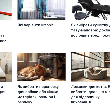
Які
Як
Які варіанти штор?
Як вибрати кушетку 
варіанти
вибрати
тату-майстра: докл
штор?
кушетку
у і
посібник перед пок
для
зних
тату-
майстра:
докладний
посібник
перед
покупкою
Як
Лежанки
ти
Як вибрати переноску
Лежанки для котів: 
вибрати
для
для
для собаки або кішки:
вибрати ідеальне мі
переноску
котів:
матеріали, розміри і
для відпочинку
для
Як
безпеку
вихованця
собаки
вибрати