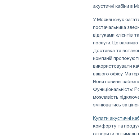
акустичні кабіни в М
У Москві існує багат
постачальника зверні
відгуками клієнтів т
послуги. Це важливо
Доставка та встанов
компаній пропонують
використовувати каб
вашого офісу. Матеріа
Вони повинні забезп
Функціональність: Ро
можливість підключе
змінюватись за ціно
Купити акустичні каб
комфорту та продукт
створити оптимальні