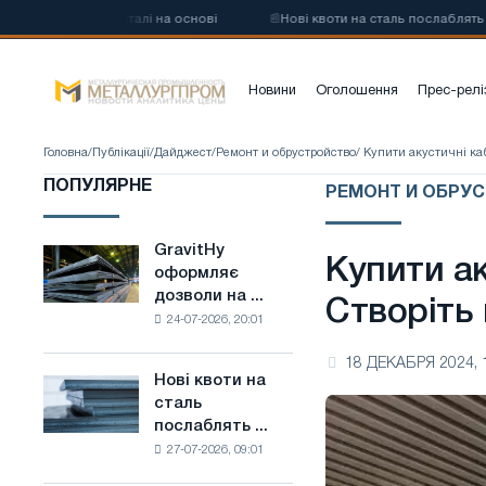
вуглецевої сталі на основі
📰
Нові квоти на сталь послаблять конк
Новини
Оголошення
Прес-релі
Головна
/
Публікації
/
Дайджест
/
Ремонт и обрустройство
/ Купити акустичні ка
ПОПУЛЯРНЕ
РЕМОНТ И ОБРУ
GravitHy
GravitHy
Купити ак
оформляє
оформляє
дозволи на ...
дозволи
Створіть
24-07-2026, 20:01
на
будівництво
18 ДЕКАБРЯ 2024, 
заводу
Нові квоти на
Нові
з
сталь
квоти
виробництва
послаблять ...
на
низьковуглецевої
27-07-2026, 09:01
сталь
сталі
послаблять
на