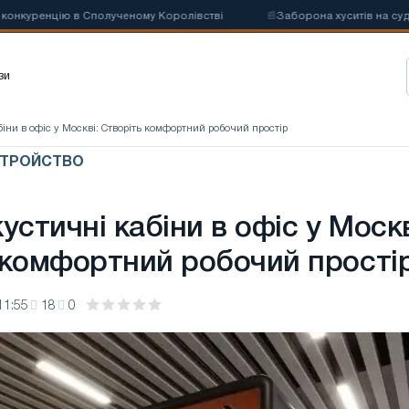
уренцію в Сполученому Королівстві
📰
Заборона хуситів на суднопла
зи
біни в офіс у Москві: Створіть комфортний робочий простір
СТРОЙСТВО
устичні кабіни в офіс у Москв
 комфортний робочий прості
11:55
18
0