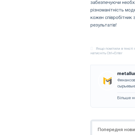
забезпечуючи необхі
різноманітність мод
кожен співробітник 
результатів!
metallu
Финансов
сырьевые
Більше н
Навігація
Попередня нов