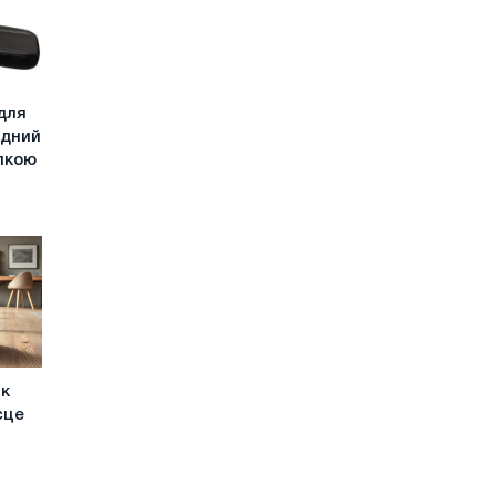
для
адний
упкою
Як
сце