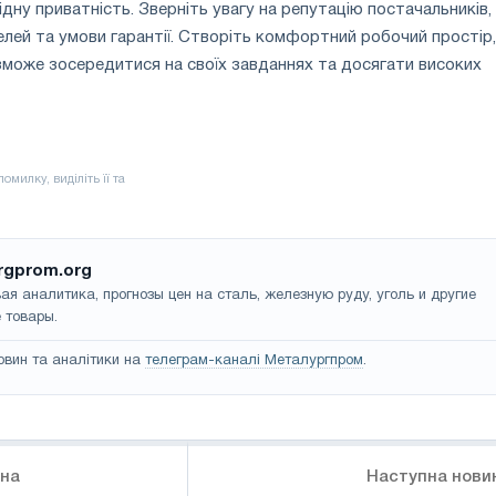
дну приватність. Зверніть увагу на репутацію постачальників,
елей та умови гарантії. Створіть комфортний робочий простір,
зможе зосередитися на своїх завданнях та досягати високих
rgprom.org
ая аналитика, прогнозы цен на сталь, железную руду, уголь и другие
 товары.
овин та аналітики на
телеграм-каналі Металургпром
.
ина
Наступна нови