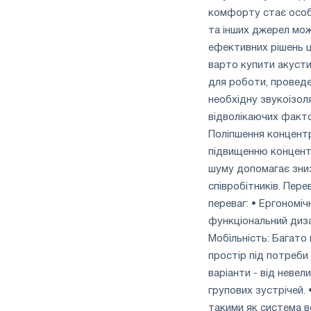
комфорту стає особл
та інших джерел мож
ефективних рішень ці
варто купити акустич
для роботи, проведе
необхідну звукоізо
відволікаючих фактор
Поліпшення концентр
підвищенню концентра
шуму допомагає зни
співробітників. Пере
переваг: • Ергономіч
функціональний дизай
Мобільність: Багат
простір під потреби 
варіанти - від неве
групових зустрічей. 
такими як система ве