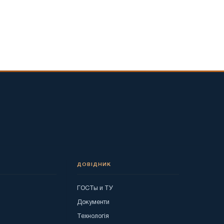
ДОВІДНИК
ГОСТы и ТУ
я
Документи
Технологія