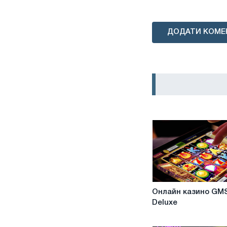
ДОДАТИ КОМЕ
Онлайн
Онлайн казино GM
казино
Deluxe
GMS
Deluxe