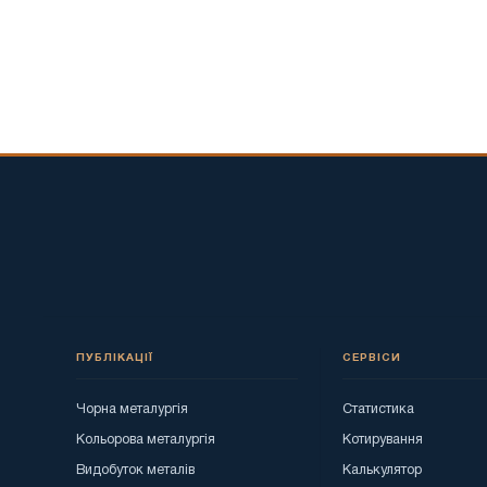
ПУБЛІКАЦІЇ
СЕРВІСИ
Чорна металургія
Статистика
Кольорова металургія
Котирування
Видобуток металів
Калькулятор