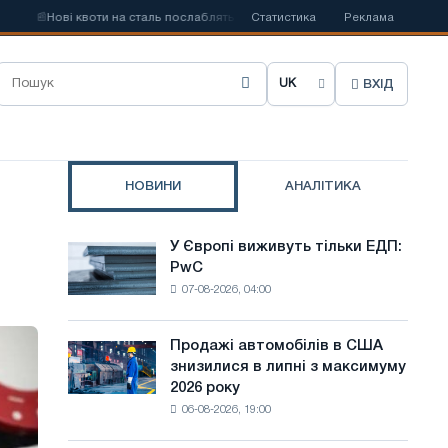
📰
Нові квоти на сталь послаблять конкуренцію в Сполученому Королівстві
Статистика
Реклама
ВХІД
О
б
р
НОВИНИ
АНАЛІТИКА
а
т
У Європі виживуть тільки ЕДП:
У
и
PwC
Європі
07-08-2026, 04:00
виживуть
м
тільки
о
ЕДП:
Продажі автомобілів в США
Продажі
PwC
в
знизилися в липні з максимуму
автомобілів
2026 року
в
у
06-08-2026, 19:00
США
с
знизилися