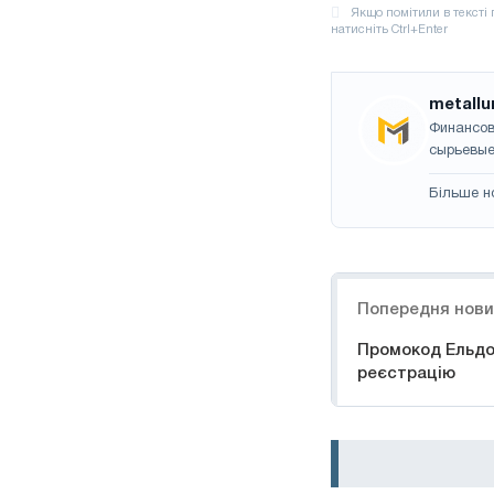
metallu
Финансов
сырьевые
Більше н
Навігація
Попередня нов
Промокод Ельдо
реєстрацію