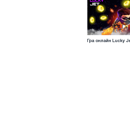
Гра
Гра онлайн Lucky J
онлайн
Lucky
Jet