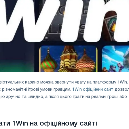
віртуальних казино можна звернути увагу на платформу 1Win.
 різноманітні ігрові умови гравцям.
1Win офіційний сайт
дозвол
ю зручно та швидко, а після цього грати на реальні гроші або
ати 1Win на офіційному сайті