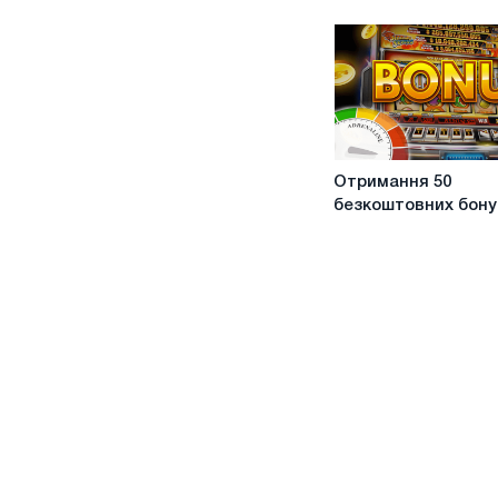
казино
Vbet
Отримання
Отримання 50
50
безкоштовних бону
безкоштовних
бонусів