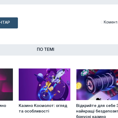
НТАР
Комента
ПО ТЕМІ
Казино
Відкрийте
ино
Казино Космолот: огляд
Відкрийте для себе 
Космолот:
для
та особливості
найкращі бездепози
огляд
себе
бонусні казино