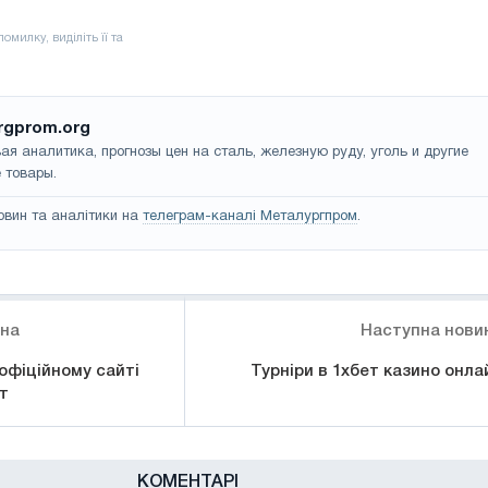
rgprom.org
ая аналитика, прогнозы цен на сталь, железную руду, уголь и другие
 товары.
овин та аналітики на
телеграм-каналі Металургпром
.
ина
Наступна нови
 офіційному сайті
Турніри в 1хбет казино онла
т
КОМЕНТАРІ