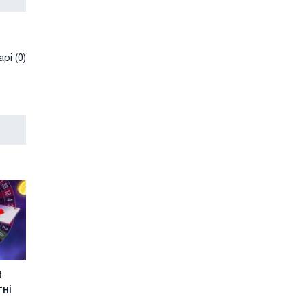
рі (0)
3
тні