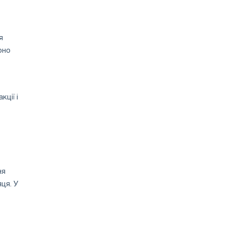
я
оно
кції і
ня
яця. У