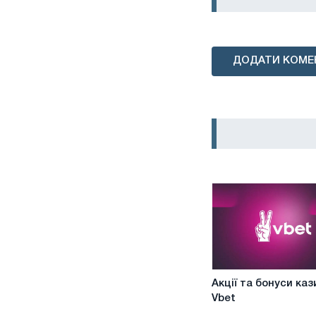
ДОДАТИ КОМЕ
Акції
Акції та бонуси каз
та
Vbet
бонуси