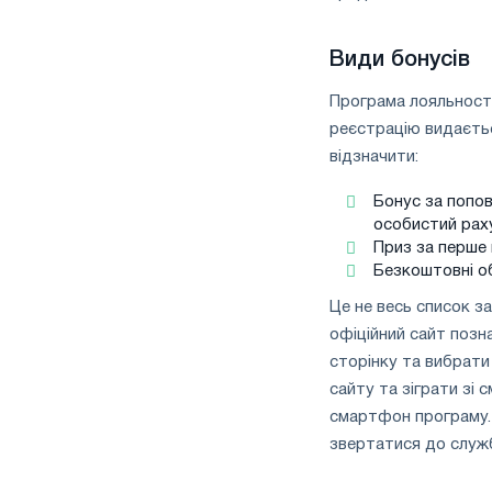
Види бонусів
Програма лояльності
реєстрацію видаєтьс
відзначити:
Бонус за попов
особистий рах
Приз за перше 
Безкоштовні о
Це не весь список з
офіційний сайт позн
сторінку та вибрати
сайту та зіграти зі
смартфон програму. 
звертатися до служб