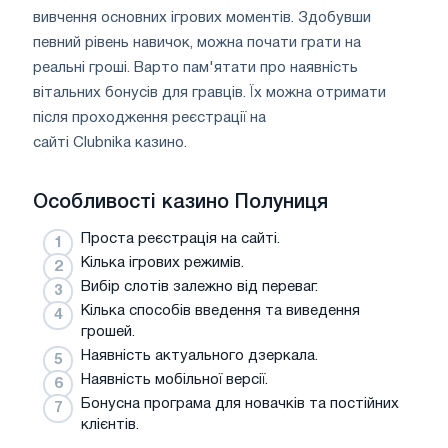
вивчення основних ігрових моментів. Здобувши
певний рівень навичок, можна почати грати на
реальні гроші. Варто пам'ятати про наявність
вітальних бонусів для гравців. Їх можна отримати
після проходження реєстрації на
сайті Clubnika казино.
Особливості казино Полуниця
Проста реєстрація на сайті.
Кілька ігрових режимів.
Вибір слотів залежно від переваг.
Кілька способів введення та виведення
грошей.
Наявність актуального дзеркала.
Наявність мобільної версії.
Бонусна програма для новачків та постійних
клієнтів.