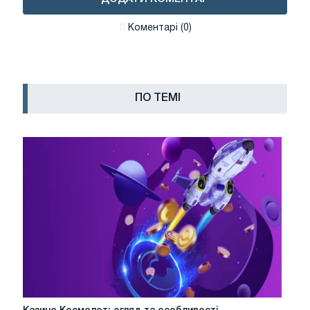
Коментарі (0)
ПО ТЕМІ
Казино