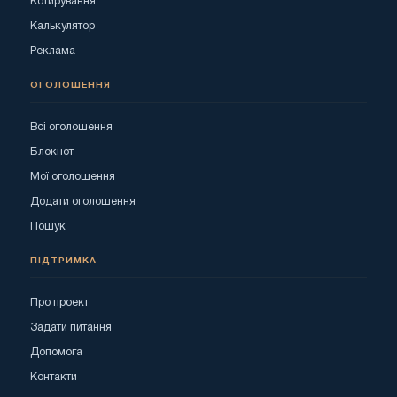
Котирування
Калькулятор
Реклама
ОГОЛОШЕННЯ
Всі оголошення
Блокнот
Мої оголошення
Додати оголошення
Пошук
ПІДТРИМКА
Про проект
Задати питання
Допомога
Контакти