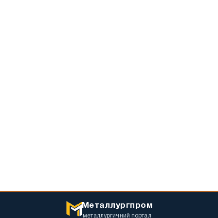
Металлургпром
металлургичний портал