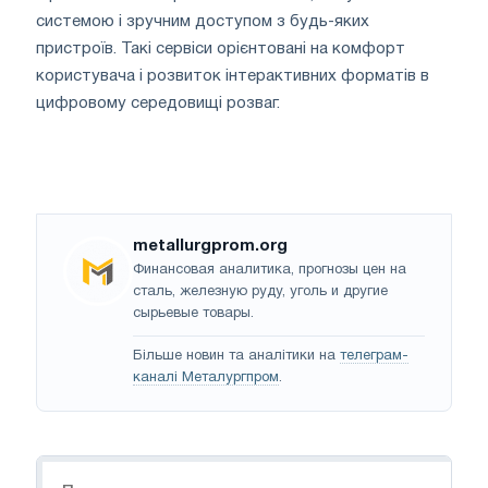
системою і зручним доступом з будь-яких
пристроїв. Такі сервіси орієнтовані на комфорт
користувача і розвиток інтерактивних форматів в
цифровому середовищі розваг.
metallurgprom.org
Финансовая аналитика, прогнозы цен на
сталь, железную руду, уголь и другие
сырьевые товары.
Більше новин та аналітики на
телеграм-
каналі Металургпром
.
Навігація