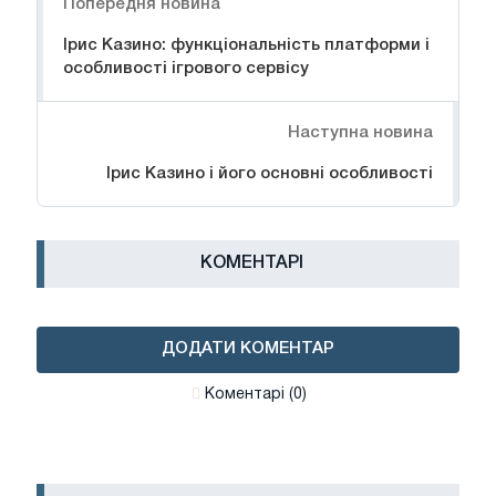
Попередня новина
Ірис Казино: функціональність платформи і
особливості ігрового сервісу
Наступна новина
Ірис Казино і його основні особливості
КОМЕНТАРІ
ДОДАТИ КОМЕНТАР
Коментарі (0)