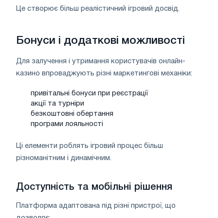
Це створює більш реалістичний ігровий досвід.
Бонуси і додаткові можливості
Для залучення і утримання користувачів онлайн-
казино впроваджують різні маркетингові механіки:
привітальні бонуси при реєстрації
акції та турніри
безкоштовні обертання
програми лояльності
Ці елементи роблять ігровий процес більш
різноманітним і динамічним.
Доступність та мобільні рішення
Платформа адаптована під різні пристрої, що