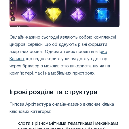
Онлайн-казино сьогодні являють собою комплексні
цифрові сервіси, що об'єднують різні формати
азартних розваг. Одним з таких проектів є
Ірис
Казино
, що надає користувачам доступ до ігор
через браузер з можливістю використання як на
комп'ютері, так і на мобільних пристроях.
Ігрові розділи та структура
Типова Архітектура онлайн-казино включає кілька
ключових категорій:
слоти з різноманітними тематиками і механіками