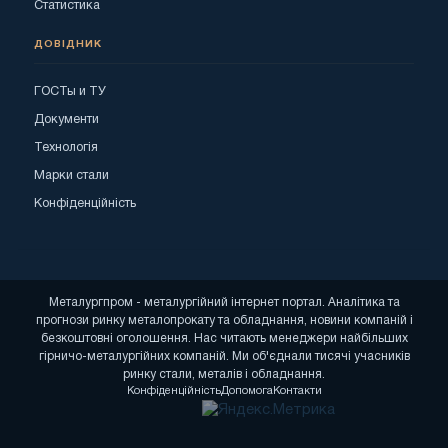
Статистика
ДОВІДНИК
ГОСТы и ТУ
Документи
Технологія
Марки стали
Конфіденційність
Металургпром - металургійний інтернет портал. Аналітика та
прогнози ринку металопрокату та обладнання, новини компаній і
безкоштовні оголошення. Нас читають менеджери найбільших
гірничо-металургійних компаній. Ми об'єднали тисячі учасників
ринку стали, металів і обладнання.
Конфіденційність
Допомога
Контакти