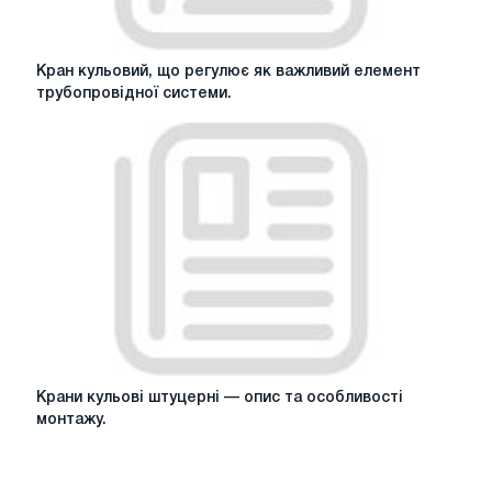
Кран
Кран кульовий, що регулює як важливий елемент
кульовий,
трубопровідної системи.
що
регулює
як
важливий
елемент
трубопровідної
системи.
Крани
Крани кульові штуцерні — опис та особливості
кульові
монтажу.
штуцерні
—
опис