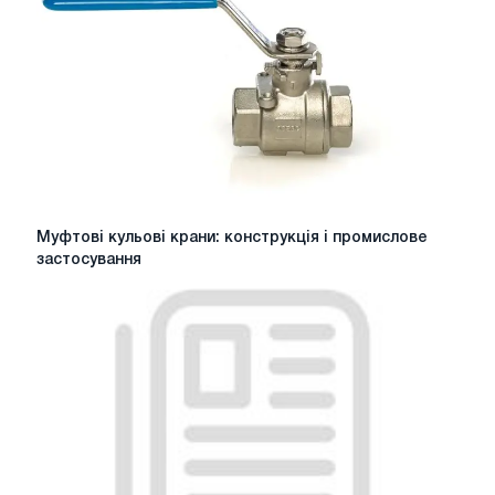
та
сфера
застосування.
Муфтові
Муфтові кульові крани: конструкція і промислове
кульові
застосування
крани:
конструкція
і
промислове
застосування