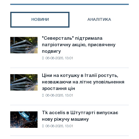
та
особливості
монтажу.
НОВИНИ
АНАЛІТИКА
"Северсталь" підтримала
"Северсталь"
патріотичну акцію, присвячену
підтримала
подвигу
патріотичну
06-08-2026, 13:01
акцію,
присвячену
подвигу
Ціни на котушку в Італії ростуть,
Ціни
радянської
незважаючи на літнє уповільнення
на
авіації
зростання цін
котушку
в
06-08-2026, 13:01
в
роки
Італії
Великої
ростуть,
Вітчизняної
Tk accelis в Штутгарті випускає
Tk
незважаючи
війни
нову ріжучу машину
accelis
на
06-08-2026, 13:01
в
літнє
Штутгарті
уповільнення