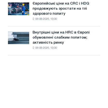
випускає
зростання
Європейські ціни на CRC і HDG
Європейські
нову
цін
продовжують зростати на тлі
ціни
ріжучу
здорового попиту
на
машину
06-08-2026, 13:00
CRC
і
HDG
Внутрішні ціни на HRC в Європі
Внутрішні
продовжують
обумовлені слабким попитом;
ціни
зростати
активність ринку
на
на
06-08-2026, 13:00
HRC
тлі
в
здорового
Європі
попиту
обумовлені
слабким
попитом;
активність
ринку
сповільнюється
на
тлі
літнього