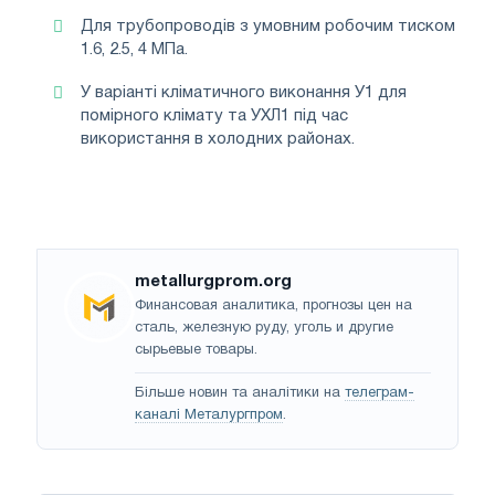
Для трубопроводів з умовним робочим тиском
1.6, 2.5, 4 МПа.
У варіанті кліматичного виконання У1 для
помірного клімату та УХЛ1 під час
використання в холодних районах.
metallurgprom.org
Финансовая аналитика, прогнозы цен на
сталь, железную руду, уголь и другие
сырьевые товары.
Більше новин та аналітики на
телеграм-
каналі Металургпром
.