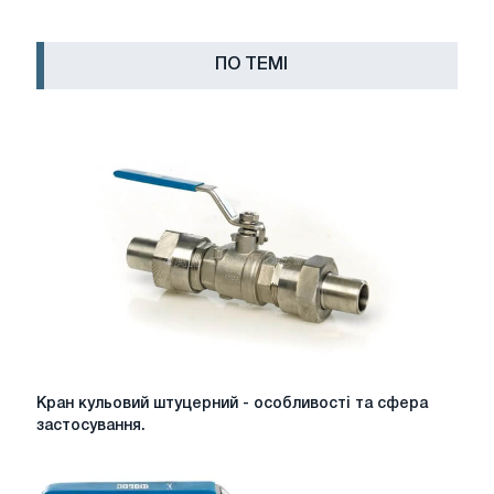
ПО ТЕМІ
Кран
Кран кульовий штуцерний - особливості та сфера
кульовий
застосування.
штуцерний
-
особливості