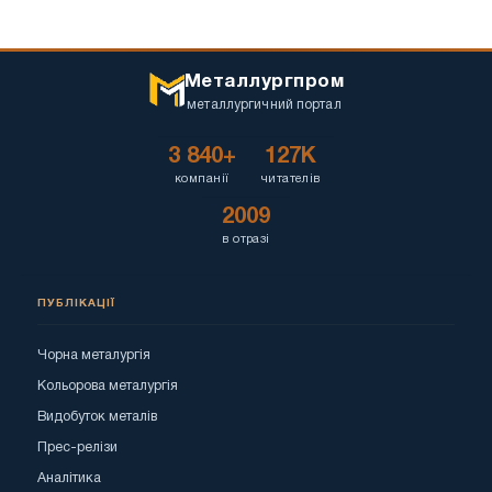
Металлургпром
металлургичний портал
3 840+
127K
компанії
читателів
2009
в отразі
ПУБЛІКАЦІЇ
Чорна металургія
Кольорова металургія
Видобуток металів
Прес-релізи
Аналітика