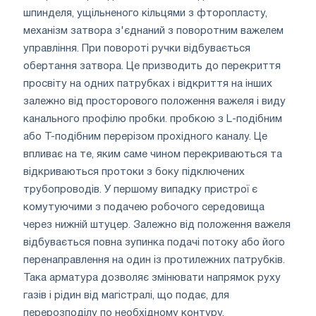
шпинделя, ущільненого кільцями з фторопласту,
механізм затвора з'єднаний з поворотним важелем
управління. При повороті ручки відбувається
обертання затвора. Це призводить до перекриття
просвіту на одних патрубках і відкриття на інших
залежно від просторового положення важеля і виду
канального профілю пробки. пробкою з L-подібним
або T-подібним перерізом прохідного каналу. Це
впливає на те, яким саме чином перекриваються та
відкриваються протоки з боку підключених
трубопроводів. У першому випадку пристрої є
комутуючими з подачею робочого середовища
через нижній штуцер. Залежно від положення важеля
відбувається повна зупинка подачі потоку або його
перенаправлення на один із протилежних патрубків.
Така арматура дозволяє змінювати напрямок руху
газів і рідин від магістралі, що подає, для
перерозподілу по необхідному контуру.