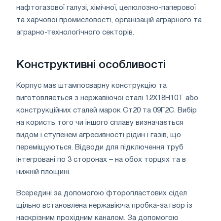
нафтогазової галузі, хімічної, целюлозно-паперової
та харчової промисловості, організацій аграрного та
аграрно-технологічного секторів.
Конструктивні особливості
Корпус має штампосварну конструкцію та
виготовляється з нержавіючої сталі 12Х18Н10Т або
конструкційних сталей марок Ст20 та 09Г2С. Вибір
на користь того чи іншого сплаву визначається
видом і ступенем агресивності рідин і газів, що
переміщуються. Відводи для підключення труб
інтегровані по 3 сторонах – на обох торцях та в
нижній площині.
Всередині за допомогою фторопластових сідел
щільно встановлена ​​нержавіюча пробка-затвор із
наскрізним прохідним каналом. За допомогою