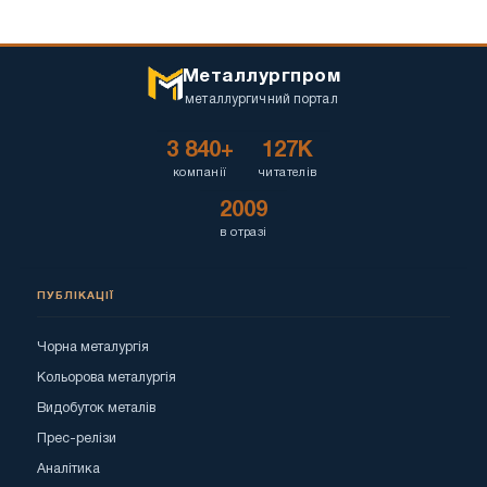
Металлургпром
металлургичний портал
3 840+
127K
компанії
читателів
2009
в отразі
ПУБЛІКАЦІЇ
Чорна металургія
Кольорова металургія
Видобуток металів
Прес-релізи
Аналітика