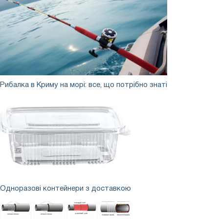
Рибалка
Рибалка в Криму на морі: все, що потрібно знаті
в
Криму
на
морі:
все,
що
потрібно
знаті
Одноразові
Одноразові контейнери з доставкою
контейнери
з
доставкою