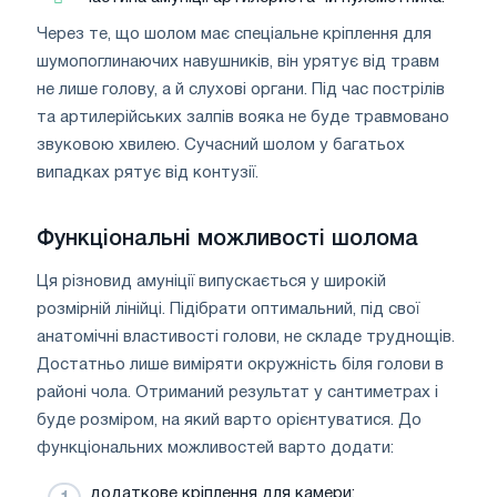
Через те, що шолом має спеціальне кріплення для
шумопоглинаючих навушників, він урятує від травм
не лише голову, а й слухові органи. Під час пострілів
та артилерійських залпів вояка не буде травмовано
звуковою хвилею. Сучасний шолом у багатьох
випадках рятує від контузії.
Функціональні можливості шолома
Ця різновид амуніції випускається у широкій
розмірній лінійці. Підібрати оптимальний, під свої
анатомічні властивості голови, не складе труднощів.
Достатньо лише виміряти окружність біля голови в
районі чола. Отриманий результат у сантиметрах і
буде розміром, на який варто орієнтуватися. До
функціональних можливостей варто додати:
додаткове кріплення для камери;