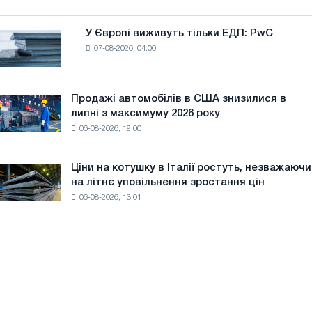
дріт
для
У Європі виживуть тільки ЕДП: PwC
У
оновлення
07-08-2026, 04:00
Європі
трамвайних
виживуть
колій
тільки
Москви
ЕДП:
Продажі автомобілів в США знизилися в
і
Продажі
PwC
липні з максимуму 2026 року
Ярославля
автомобілів
06-08-2026, 19:00
в
США
знизилися
Ціни на котушку в Італії ростуть, незважаючи
Ціни
в
на літнє уповільнення зростання цін
на
липні
06-08-2026, 13:01
котушку
з
в
максимуму
Італії
2026
ростуть,
року
незважаючи
на
літнє
уповільнення