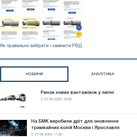
Як
Як правильно вибрати і замінити РВД
правильно
вибрати
і
замінити
НОВИНИ
АНАЛІТИКА
РВД
Ринок нових вантажівок у липні
Ринок
07-08-2026, 16:00
нових
вантажівок
у
липні
На БМК виробили дріт для оновлення
На
трамвайних колій Москви і Ярославля
БМК
07-08-2026, 11:00
виробили