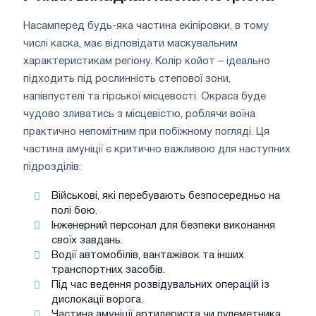
Насамперед будь-яка частина екіпіровки, в тому
числі каска, має відповідати маскувальним
характеристикам регіону. Колір койот – ідеально
підходить під рослинність степової зони,
напівпустелі та гірської місцевості. Окраса буде
чудово зливатись з місцевістю, роблячи воїна
практично непомітним при побіжному погляді. Ця
частина амуніції є критично важливою для наступних
підрозділів:
Військові, які перебувають безпосередньо на
полі бою.
Інженерний персонал для безпеки виконання
своїх завдань.
Водії автомобілів, вантажівок та інших
транспортних засобів.
Під час ведення розвідувальних операцій із
дислокації ворога.
Частина амуніції артилериста чи пулеметника.