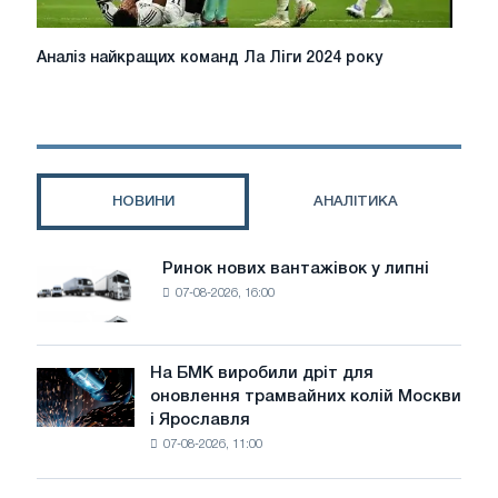
Аналіз
Аналіз найкращих команд Ла Ліги 2024 року
найкращих
команд
Ла
Ліги
2024
року
НОВИНИ
АНАЛІТИКА
Ринок нових вантажівок у липні
Ринок
07-08-2026, 16:00
нових
вантажівок
у
липні
На БМК виробили дріт для
На
оновлення трамвайних колій Москви
БМК
і Ярославля
виробили
07-08-2026, 11:00
дріт
для
оновлення