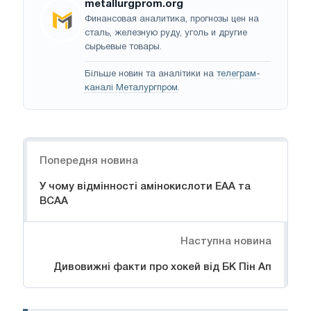
metallurgprom.org
Финансовая аналитика, прогнозы цен на
сталь, железную руду, уголь и другие
сырьевые товары.
Більше новин та аналітики на
телеграм-
каналі Металургпром
.
Навігація
Попередня новина
У чому відмінності амінокислоти EAA та
BCAA
Наступна новина
Дивовижні факти про хокей від БК Пін Ап