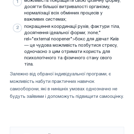
можливість покращити свою фізичну форму,
досягти більшої витривалості організму,
нормалізації всіх обмінних процесів у
важливих системах;
покращення координації рухів, фактури тіла,
досягнення ідеальної форми; :none;"
rel="external noopener">бокс для дівчат Київ
— це чудова можливість позбутися стресу,
одночасно з цим отримати користь для
психологічного та фізичного стану свого
тіла.
Залежно від обраної індивідуальної програми, є
можливість набути практичних навичок
самооборони, які в нинішніх умовах однозначно не
будуть зайвими і допоможуть підвищити самооцінку.