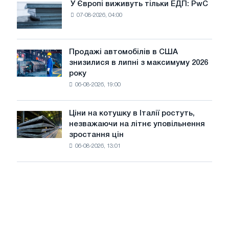
У Європі виживуть тільки ЕДП: PwC
У
трамвайних
07-08-2026, 04:00
Європі
колій
виживуть
Москви
тільки
і
ЕДП:
Продажі автомобілів в США
Ярославля
Продажі
PwC
знизилися в липні з максимуму 2026
автомобілів
року
в
06-08-2026, 19:00
США
знизилися
в
Ціни на котушку в Італії ростуть,
Ціни
липні
незважаючи на літнє уповільнення
на
з
зростання цін
котушку
максимуму
06-08-2026, 13:01
в
2026
Італії
року
ростуть,
незважаючи
на
літнє
уповільнення
зростання