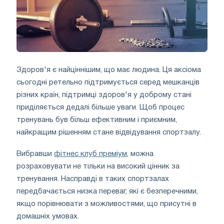
Здоров'я є найціннішим, що має людина. Ця аксіома
сьогодні ретельно підтримується серед мешканців
різних країн, підтримці здоров'я у доброму стані
приділяється дедалі більше уваги. Щоб процес
тренувань був більш ефективним і приємним,
найкращим рішенням стане відвідування спортзалу.
Вибравши
фітнес клуб преміум
, можна
розраховувати не тільки на високий цінник за
тренування. Насправді в таких спортзалах
передбачається низка переваг, які є безперечними,
якщо порівнювати з можливостями, що присутні в
домашніх умовах.