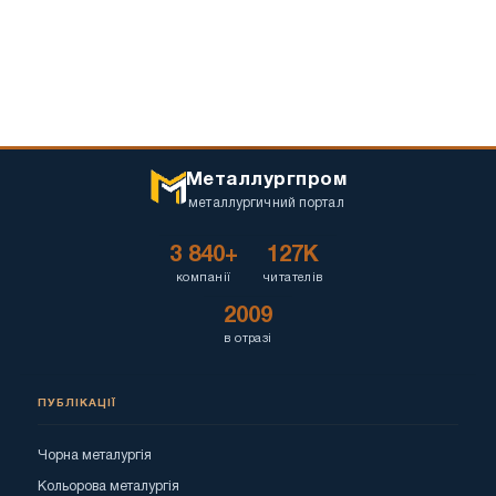
Металлургпром
металлургичний портал
3 840+
127K
компанії
читателів
2009
в отразі
ПУБЛІКАЦІЇ
Чорна металургія
Кольорова металургія