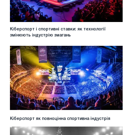
Кіберспорт
Кіберспорт і спортивні ставки: як технології
і
змінюють індустрію змагань
спортивні
ставки:
як
технології
змінюють
індустрію
змагань
Кіберспорт
Кіберспорт як повноцінна спортивна індустрія
як
повноцінна
спортивна