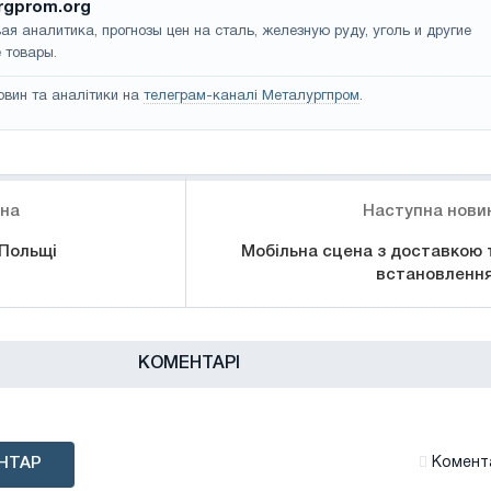
rgprom.org
ая аналитика, прогнозы цен на сталь, железную руду, уголь и другие
 товары.
овин та аналітики на
телеграм-каналі Металургпром
.
ина
Наступна нови
 Польщі
Мобільна сцена з доставкою 
встановленн
КОМЕНТАРІ
НТАР
Комента