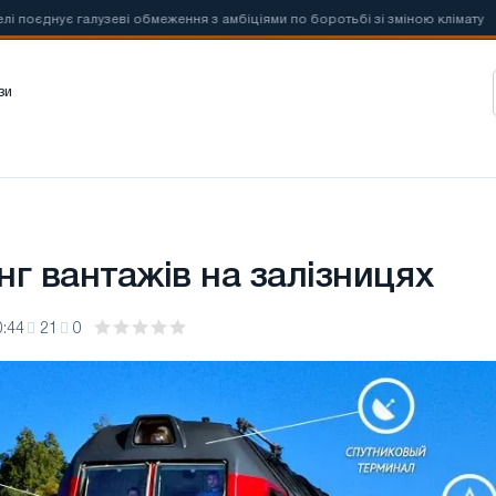
нує галузеві обмеження з амбіціями по боротьбі зі зміною клімату
зи
г вантажів на залізницях
0:44
21
0