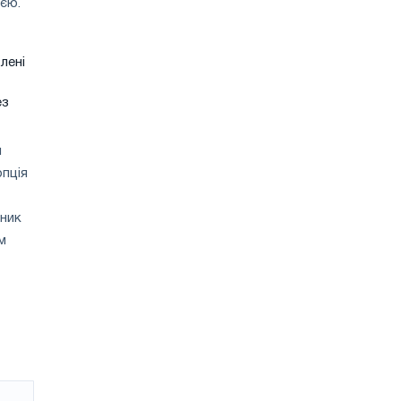
ією.
лені
ез
я
пція
тник
м