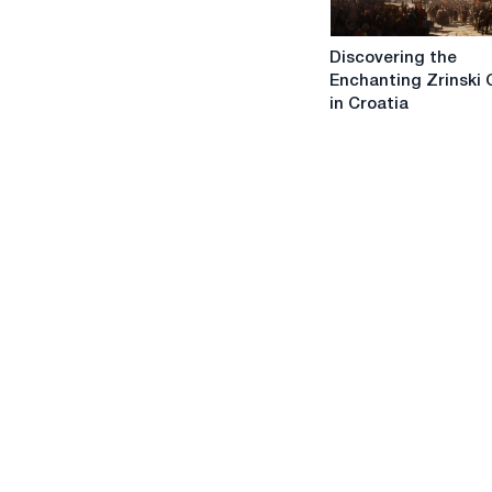
Discovering
Discovering the
the
Enchanting Zrinski 
Enchanting
in Croatia
Zrinski
Castle
in
Croatia