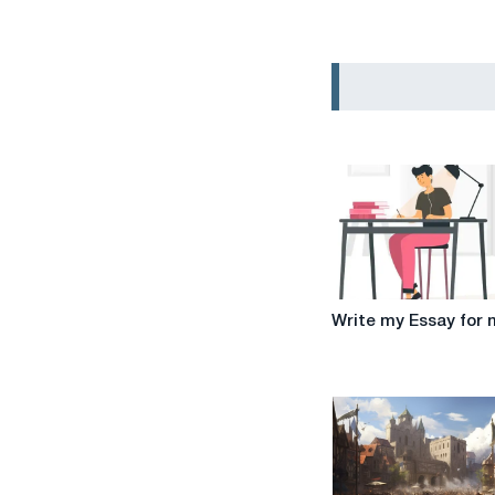
Write
Write my Essay for
my
Essay
for
me