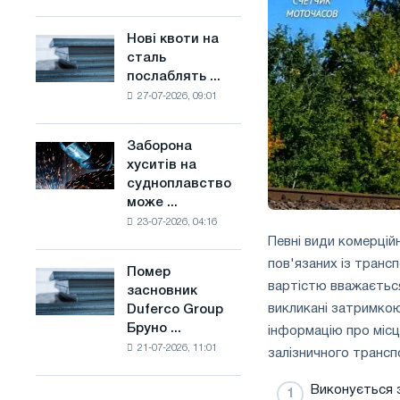
поєднує
основі
галузеві
водню
Нові квоти на
Нові
обмеження
у
сталь
квоти
з
Франції
послаблять ...
на
амбіціями
27-07-2026, 09:01
сталь
по
послаблять
боротьбі
конкуренцію
зі
Заборона
Заборона
в
зміною
хуситів на
хуситів
Сполученому
клімату
судноплавство
на
Королівстві
може ...
судноплавство
23-07-2026, 04:16
може
Певні види комерцій
порушити
імпорт
пов'язаних із транс
Помер
Помер
Саудівської
вартістю вважається
засновник
засновник
сталі
викликані затримкою
Duferco Group
Duferco
Бруно ...
інформацію про міс
Group
21-07-2026, 11:01
Бруно
залізничного транспо
Больфо
Виконується 