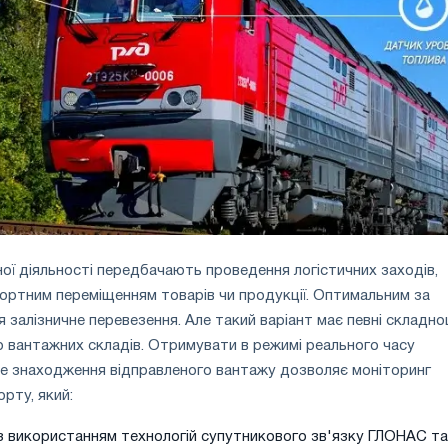
ної діяльності передбачають проведення логістичних заходів,
портним переміщенням товарів чи продукції. Оптимальним за
 залізничне перевезення. Але такий варіант має певні складно
 вантажних складів. Отримувати в режимі реального часу
це знаходження відправленого вантажу дозволяє моніторинг
рту, який:
з використанням технологій супутникового зв'язку ГЛОНАС та