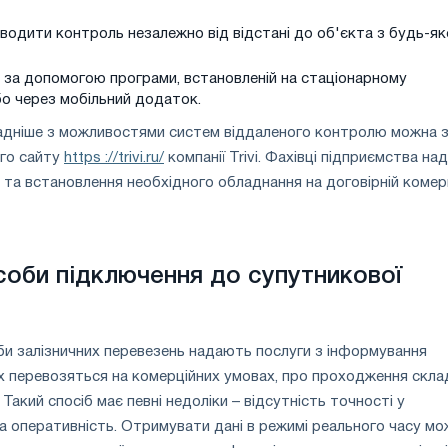
одити контроль незалежно від відстані до об'єкта з будь-як
 за допомогою програми, встановленій на стаціонарному
бо через мобільний додаток.
дніше з можливостями систем віддаленого контролю можна 
го сайту
https ://trivi.ru/
компанії Trivi. Фахівці підприємства н
 та встановлення необхідного обладнання на договірній комер
особи підключення до супутникової
и залізничних перевезень надають послуги з інформування
ких перевозяться на комерційних умовах, про проходження скла
акий спосіб має певні недоліки – відсутність точності у
а оперативність. Отримувати дані в режимі реального часу м