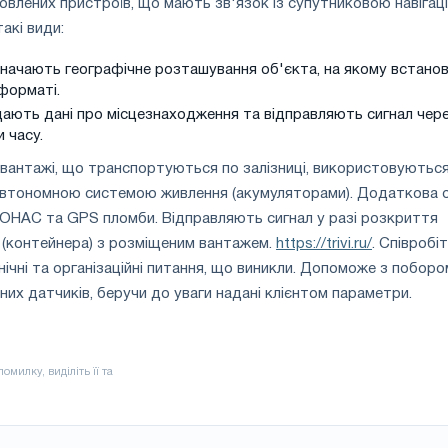
влених пристроїв, що мають зв'язок із супутниковою навігац
акі види:
начають географічне розташування об'єкта, на якому встанов
форматі.
дають дані про місцезнаходження та відправляють сигнал чер
и часу.
 вантажі, що транспортуються по залізниці, використовуютьс
 автономною системою живлення (акумуляторами). Додаткова о
– ГЛОНАС та GPS пломби. Відправляють сигнал у разі розкриття
 (контейнера) з розміщеним вантажем.
https://trivi.ru/
. Співробі
хнічні та організаційні питання, що виникли. Допоможе з поборо
них датчиків, беручи до уваги надані клієнтом параметри.