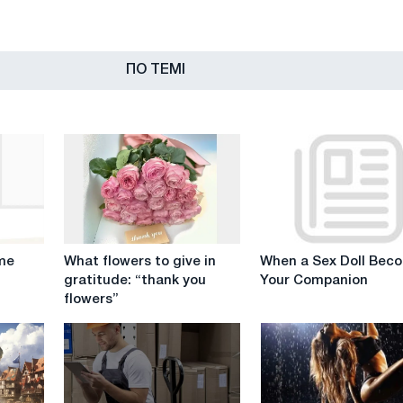
ПО ТЕМІ
What
When
 me
What flowers to give in
When a Sex Doll Bec
flowers
a
gratitude: “thank you
Your Companion
to
Sex
flowers”
give
Doll
in
Becomes
gratitude:
Your
“thank
Companion
you