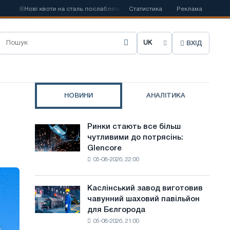
📰
Нові квоти на сталь послаблять конкуренцію в Сполученому Королівстві
Статистика
Реклама
ВХІД
О
б
р
НОВИНИ
АНАЛІТИКА
а
т
Ринки стають все більш
Ринки
и
чутливими до потрясінь:
стають
Glencore
все
м
05-08-2026, 22:00
більш
о
чутливими
до
в
Каслінський завод виготовив
Каслінський
потрясінь:
чавунний шаховий павільйон
завод
у
Glencore
для Бєлгорода
виготовив
с
05-08-2026, 21:00
чавунний