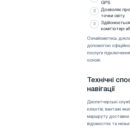
GPS.
Дозволяє пров
точки світу.
Здійснюється
комп'ютері а
Ознайомитись докла
допомогою офіційно
послуги підключення
основі.
Технічні сп
навігації
Диспетчерські служб
клієнтів, вантажі я
маршруту доставки. Т
відомостях та низьк