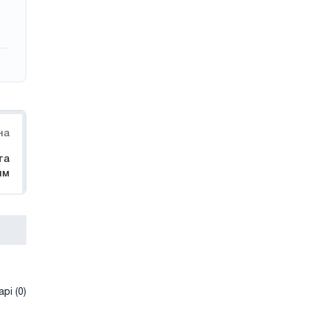
на
та
ям
рі (0)