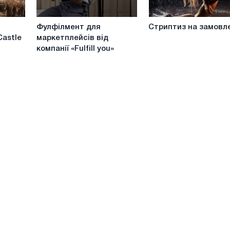
flowers”
Фулфілмент
Стриптиз
Фулфілмент для
Стриптиз на замовл
для
на
Castle
маркетплейсів від
маркетплейсів
замовлення
компанії «Fulfill you»
від
компанії
«Fulfill
you»