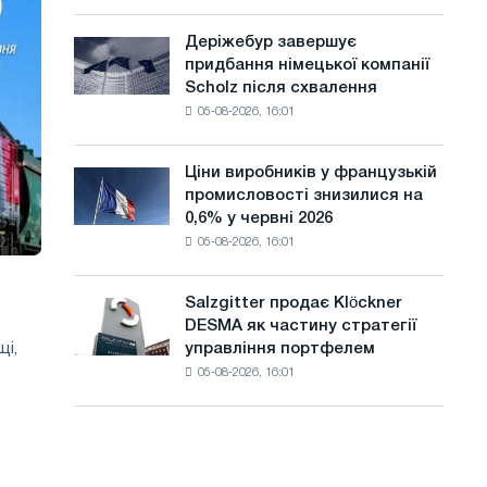
шаховий
а
павільйон
Деріжебур завершує
Деріжебур
й
для
придбання німецької компанії
завершує
Бєлгорода
т
Scholz після схвалення
придбання
05-08-2026, 16:01
німецької
у
компанії
Scholz
Ціни виробників у французькій
Ціни
після
промисловості знизилися на
виробників
схвалення
0,6% у червні 2026
у
Європейської
05-08-2026, 16:01
французькій
комісії
промисловості
знизилися
Salzgitter продає Klöckner
Salzgitter
на
DESMA як частину стратегії
продає
0,6%
управління портфелем
щі,
Klöckner
у
05-08-2026, 16:01
DESMA
червні
як
2026
частину
року
стратегії
порівняно
управління
з