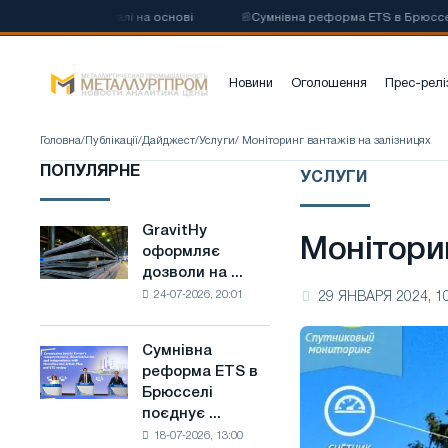
углецевої сталі на основі
📰
Сумнівна реформа ETS в Брюсселі поєд
Новини
Оголошення
Прес-релі
Головна
/
Публікації
/
Дайджест
/
Услуги
/ Моніторинг вантажів на залізницях
ПОПУЛЯРНЕ
УСЛУГИ
GravitHy
GravitHy
Моніторин
оформляє
оформляє
дозволи на ...
дозволи
24-07-2026, 20:01
29 ЯНВАРЯ 2024, 1
на
будівництво
заводу
Сумнівна
Сумнівна
з
реформа ETS в
реформа
виробництва
Брюсселі
ETS
низьковуглецевої
поєднує ...
в
сталі
18-07-2026, 13:00
Брюсселі
на