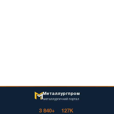
Металлургпром
металлургичний портал
3 840+
127K