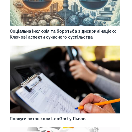
Соціальна
Соціальна інклюзія та боротьба з дискримінацією:
інклюзія
Ключові аспекти сучасного суспільства
та
боротьба
з
дискримінацією:
Ключові
аспекти
сучасного
суспільства
Послуги
Послуги автошколи LeoGart у Львові
автошколи
LeoGart