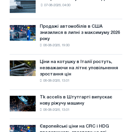
У
07-08-2026, 04:00
Європі
виживуть
тільки
ЕДП:
Продажі автомобілів в США
Продажі
PwC
знизилися в липні з максимуму 2026
автомобілів
року
в
06-08-2026, 19:00
США
знизилися
в
Ціни на котушку в Італії ростуть,
Ціни
липні
незважаючи на літнє уповільнення
на
з
зростання цін
котушку
максимуму
06-08-2026, 13:01
в
2026
Італії
року
ростуть,
Tk accelis в Штутгарті випускає
Tk
незважаючи
нову ріжучу машину
accelis
на
06-08-2026, 13:01
в
літнє
Штутгарті
уповільнення
випускає
зростання
Європейські ціни на CRC і HDG
Європейські
нову
цін