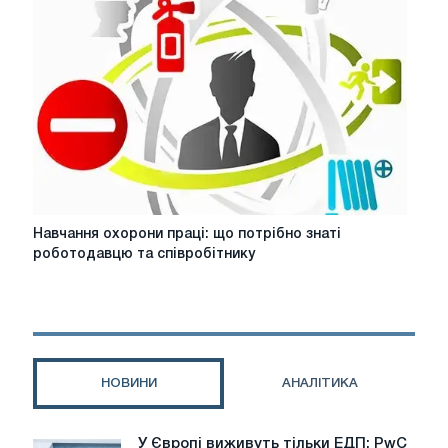
у
Львові
Навчання
Навчання охорони праці: що потрібно знаті
охорони
роботодавцю та співробітнику
праці:
що
потрібно
знаті
роботодавцю
та
НОВИНИ
АНАЛІТИКА
співробітнику
У Європі виживуть тільки ЕДП: PwC