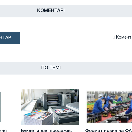
КОМЕНТАРІ
НТАР
Комента
ПО ТЕМІ
Буклети
Формат
ння
Буклети для продажів:
Формат новин на ФА