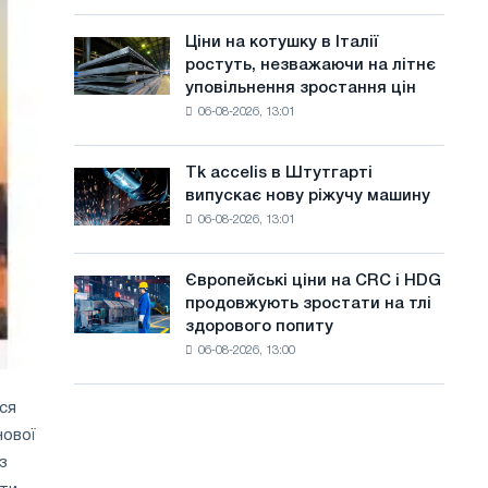
присвячену
а
року
подвигу
Ціни на котушку в Італії
Ціни
й
радянської
ростуть, незважаючи на літнє
на
авіації
т
уповільнення зростання цін
котушку
в
06-08-2026, 13:01
в
у
роки
Італії
Великої
ростуть,
Вітчизняної
Tk accelis в Штутгарті
Tk
незважаючи
війни
випускає нову ріжучу машину
accelis
на
06-08-2026, 13:01
в
літнє
Штутгарті
уповільнення
випускає
зростання
Європейські ціни на CRC і HDG
Європейські
нову
цін
продовжують зростати на тлі
ціни
ріжучу
здорового попиту
на
машину
06-08-2026, 13:00
CRC
і
HDG
ся
продовжують
нової
зростати
з
на