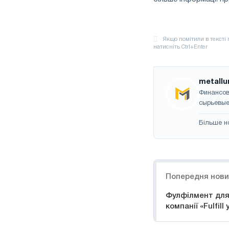
metallu
Финансов
сырьевые
Більше н
Навігація
Попередня нов
Фулфілмент для
компанії «Fulfill 