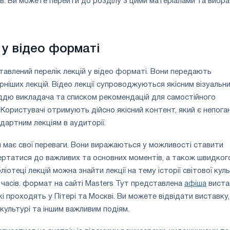
тв. Ви можете перейти до розділу з цими матеріалами та вибр
 у відео форматі
авлений перелік лекцій у відео форматі. Вони передають
рніших лекцій. Відео лекції супроводжуються якісним візуальн
ддю викладача та списком рекомендацій для самостійного
. Користувачі отримують дійсно якісний контент, який є непог
артним лекціям в аудиторії.
 має свої переваги. Вони виражаються у можливості ставити
вертатися до важливих та основних моментів, а також швидког
ліотеці лекцій можна знайти лекції на тему історії світової кул
часів. формат на сайті Masters Тут представлена ​​
афіша
виста
кі проходять у Пітері та Москві. Ви можете відвідати виставку,
 культурі та іншим важливим подіям.