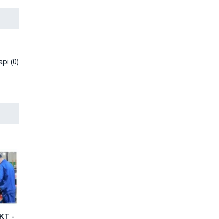
рі (0)
КТ -