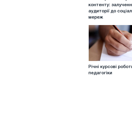
створення
контенту: залучен
контенту:
аудиторії до соціа
залучення
мереж
аудиторії
до
соціальних
мереж
Річні
Річні курсові робот
курсові
педагогіки
роботи
з
педагогіки