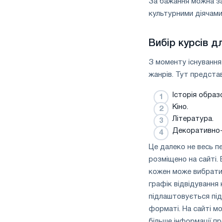
За бажання можна за
культурними діячами.
Вибір курсів д
З моменту існування
жанрів. Тут предста
Історія обра
Кіно.
Література.
Декоративно-
Це далеко не весь пе
розміщено на сайті. 
кожен може вибрати 
графік відвідування 
підлаштовується під
форматі. На сайті м
більше інформації п