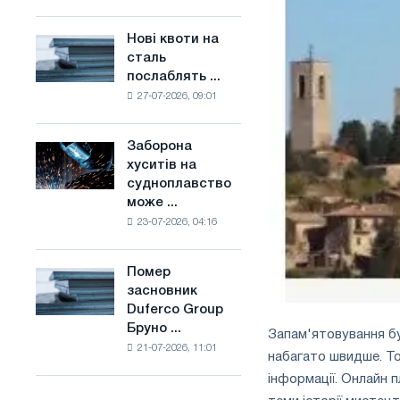
поєднує
основі
галузеві
водню
Нові квоти на
Нові
обмеження
у
сталь
квоти
з
Франції
послаблять ...
на
амбіціями
27-07-2026, 09:01
сталь
по
послаблять
боротьбі
конкуренцію
зі
Заборона
Заборона
в
зміною
хуситів на
хуситів
Сполученому
клімату
судноплавство
на
Королівстві
може ...
судноплавство
23-07-2026, 04:16
може
порушити
імпорт
Помер
Помер
Саудівської
засновник
засновник
сталі
Duferco Group
Duferco
Бруно ...
Group
Запам'ятовування бу
21-07-2026, 11:01
Бруно
набагато швидше. Том
Больфо
інформації. Онлайн 