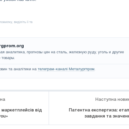
rgprom.org
ая аналитика, прогнозы цен на сталь, железную руду, уголь и другие
 товары.
овин та аналітики на
телеграм-каналі Металургпром
.
ина
Наступна нови
 маркетплейсів від
Патентна експертиза: етап
you»
завдання та значен