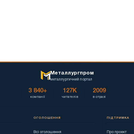
Металлургпром
металлургичний портал
3 840+
127K
2009
компанії
читателів
в отразі
ОГОЛОШЕННЯ
ПІДТРИМКА
Всі оголошення
Про проект