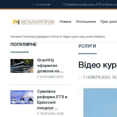
углецевої сталі на основі
📰
Сумнівна реформа ETS в Брюсселі поєд
Новини
Оголошення
Прес-релі
Головна
/
Публікації
/
Дайджест
/
Услуги
/ Відео курси від школи Masters
ПОПУЛЯРНЕ
УСЛУГИ
GravitHy
GravitHy
Відео кур
оформляє
оформляє
дозволи на ...
дозволи
24-07-2026, 20:01
7 НОЯБРЯ 2024, 18
на
будівництво
заводу
Сумнівна
Сумнівна
з
реформа ETS в
реформа
виробництва
Брюсселі
ETS
низьковуглецевої
поєднує ...
в
сталі
18-07-2026, 13:00
Брюсселі
на