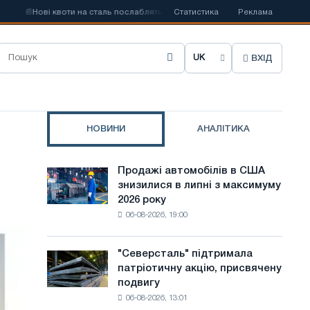
📰
Нові квоти на сталь послаблять конкуренцію в Сполученому Королівстві
Статистика
Реклама
ВХІД
О
б
р
НОВИНИ
АНАЛІТИКА
а
т
Продажі автомобілів в США
Продажі
и
знизилися в липні з максимуму
автомобілів
2026 року
в
м
06-08-2026, 19:00
США
о
знизилися
в
в
"Северсталь" підтримала
"Северсталь"
липні
патріотичну акцію, присвячену
підтримала
у
з
подвигу
патріотичну
максимуму
с
06-08-2026, 13:01
акцію,
2026