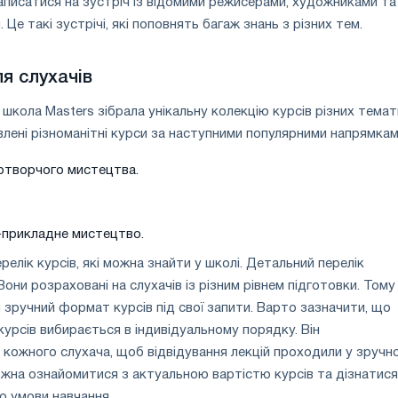
писатися на зустріч із відомими режисерами, художниками та
 Це такі зустрічі, які поповнять багаж знань з різних тем.
ля слухачів
 школа Masters зібрала унікальну колекцію курсів різних темат
влені різноманітні курси за наступними популярними напрямкам
зотворчого мистецтва.
прикладне мистецтво.
релік курсів, які можна знайти у школі. Детальний перелік
Вони розраховані на слухачів із різним рівнем підготовки. Тому
зручний формат курсів під свої запити. Варто зазначити, що
курсів вибирається в індивідуальному порядку. Він
 кожного слухача, щоб відвідування лекцій проходили у зручн
ожна ознайомитися з актуальною вартістю курсів та дізнатися
ро умови навчання.