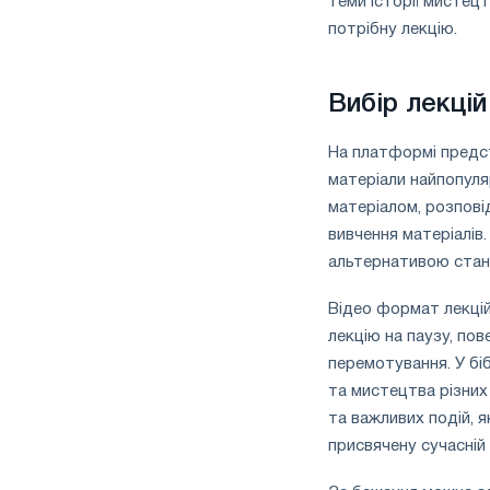
теми історії мистец
потрібну лекцію.
Вибір лекцій
На платформі предст
матеріали найпопуля
матеріалом, розпові
вивчення матеріалів
альтернативою станд
Відео формат лекцій
лекцію на паузу, по
перемотування. У біб
та мистецтва різних 
та важливих подій, я
присвячену сучасній