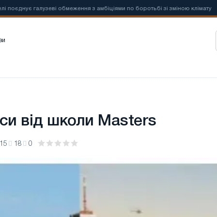
нує галузеві обмеження з амбіціями по боротьбі зі зміною клімату
зи
си від школи Masters
:15
18
0