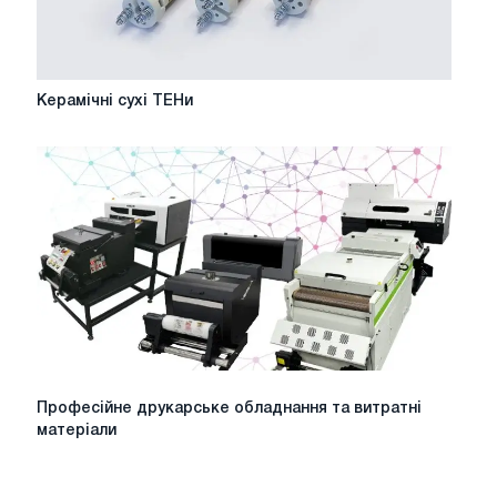
Керамічні
Керамічні сухі ТЕНи
сухі
ТЕНи
Професійне
Професійне друкарське обладнання та витратні
друкарське
матеріали
обладнання
та
витратні