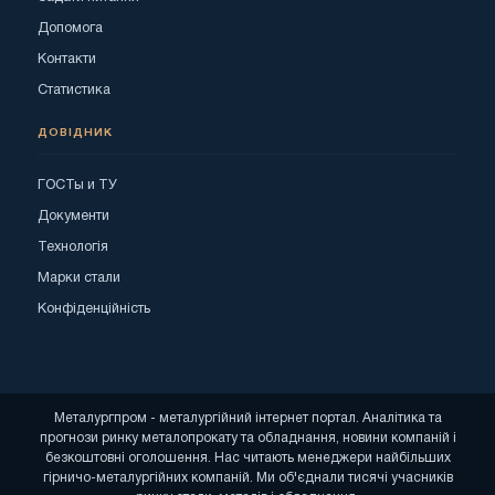
Допомога
Контакти
Статистика
ДОВІДНИК
ГОСТы и ТУ
Документи
Технологія
Марки стали
Конфіденційність
Металургпром - металургійний інтернет портал. Аналітика та
прогнози ринку металопрокату та обладнання, новини компаній і
безкоштовні оголошення. Нас читають менеджери найбільших
гірничо-металургійних компаній. Ми об'єднали тисячі учасників