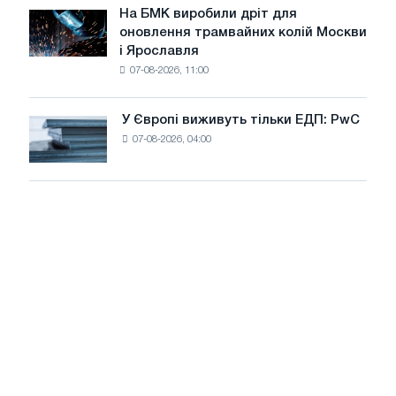
липні
На БМК виробили дріт для
цілей
На
оновлення трамвайних колій Москви
декарбонізації
БМК
і Ярославля
виробили
07-08-2026, 11:00
дріт
для
оновлення
У Європі виживуть тільки ЕДП: PwC
У
трамвайних
07-08-2026, 04:00
Європі
колій
виживуть
Москви
тільки
і
ЕДП:
Ярославля
PwC