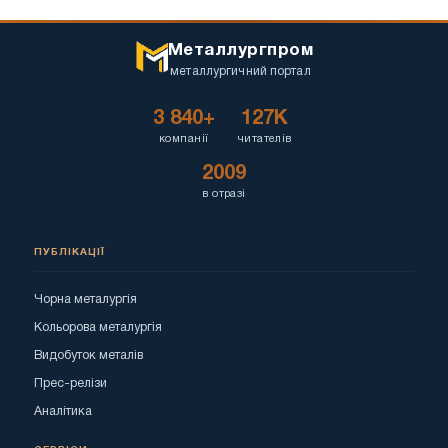
Металлургпром
металлургичний портал
3 840+
127K
компанії
читателів
2009
в отразі
ПУБЛІКАЦІЇ
Чорна металургія
Кольорова металургія
Видобуток металів
Прес-релізи
Аналітика