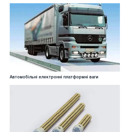
подачі
рідких
добрив
та
пестицидів
Автомобільні
Автомобільні електронні платформні ваги
електронні
платформні
ваги