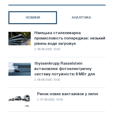
матеріали
НОВИНИ
АНАЛІТИКА
Німецька сталеливарна
Німецька
промисловість попереджає: низький
сталеливарна
рівень води загрожує
промисловість
08-08-2026, 10:00
попереджає:
низький
рівень
thyssenkrupp Rasselstein
thyssenkrupp
води
встановлює фотоелектричну
Rasselstein
загрожує
систему потужністю 8 МВт для
встановлює
безпеці
08-08-2026, 10:00
фотоелектричну
поставок
систему
потужністю
Ринок нових вантажівок у липні
Ринок
8
07-08-2026, 16:00
нових
МВт
вантажівок
для
у
досягнення