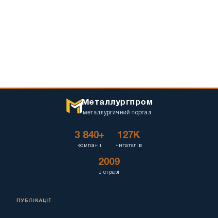
Металлургпром
металлургичний портал
3 840+
127K
компанії
читателів
2009
в отразі
ПУБЛІКАЦІЇ