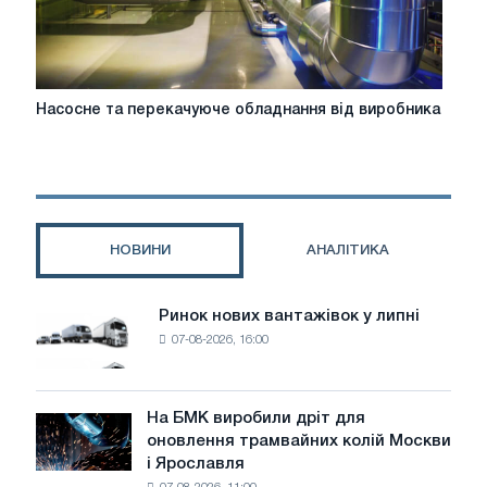
Насосне
Насосне та перекачуюче обладнання від виробника
та
перекачуюче
обладнання
від
виробника
НОВИНИ
АНАЛІТИКА
Ринок нових вантажівок у липні
Ринок
07-08-2026, 16:00
нових
вантажівок
у
липні
На БМК виробили дріт для
На
оновлення трамвайних колій Москви
БМК
і Ярославля
виробили