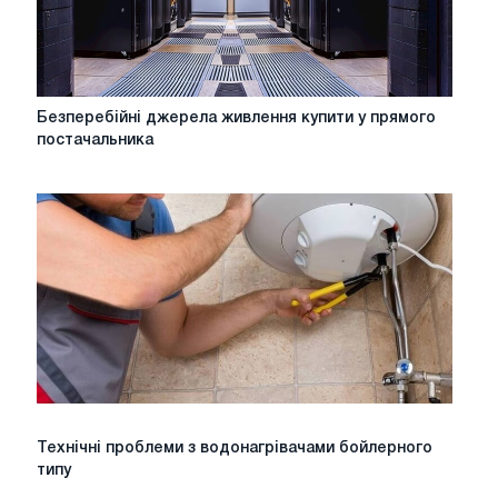
Безперебійні
Безперебійні джерела живлення купити у прямого
джерела
постачальника
живлення
купити
у
прямого
постачальника
Технічні
Технічні проблеми з водонагрівачами бойлерного
проблеми
типу
з