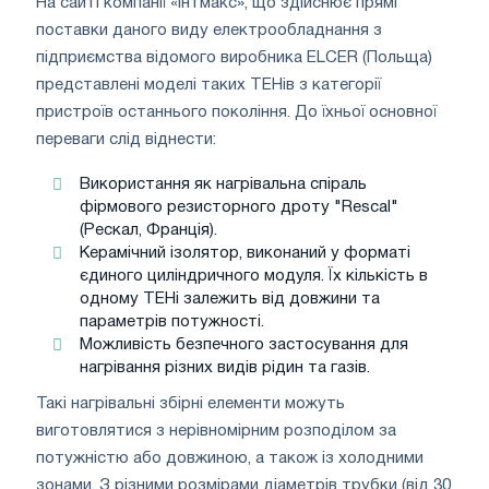
На сайті компанії «Інтмакс», що здійснює прямі
поставки даного виду електрообладнання з
підприємства відомого виробника ELCER (Польща)
представлені моделі таких ТЕНів з категорії
пристроїв останнього покоління. До їхньої основної
переваги слід віднести:
Використання як нагрівальна спіраль
фірмового резисторного дроту "Rescal"
(Рескал, Франція).
Керамічний ізолятор, виконаний у форматі
єдиного циліндричного модуля. Їх кількість в
одному ТЕНі залежить від довжини та
параметрів потужності.
Можливість безпечного застосування для
нагрівання різних видів рідин та газів.
Такі нагрівальні збірні елементи можуть
виготовлятися з нерівномірним розподілом за
потужністю або довжиною, а також із холодними
зонами. З різними розмірами діаметрів трубки (від 30