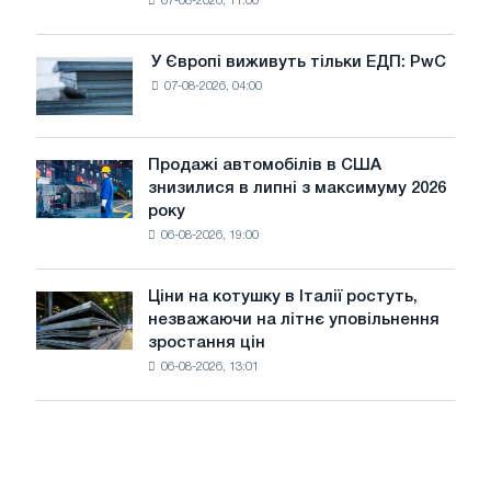
07-08-2026, 11:00
дріт
для
оновлення
У Європі виживуть тільки ЕДП: PwC
У
трамвайних
07-08-2026, 04:00
Європі
колій
виживуть
Москви
тільки
і
ЕДП:
Продажі автомобілів в США
Ярославля
Продажі
PwC
знизилися в липні з максимуму 2026
автомобілів
року
в
06-08-2026, 19:00
США
знизилися
в
Ціни на котушку в Італії ростуть,
Ціни
липні
незважаючи на літнє уповільнення
на
з
зростання цін
котушку
максимуму
06-08-2026, 13:01
в
2026
Італії
року
ростуть,
незважаючи
на
літнє