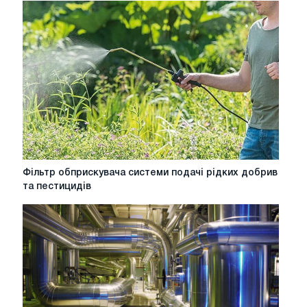
водонагрівачами
бойлерного
типу
Фільтр
Фільтр обприскувача системи подачі рідких добрив
обприскувача
та пестицидів
системи
подачі
рідких
добрив
та
пестицидів