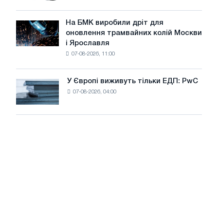
для
у
досягнення
липні
На БМК виробили дріт для
цілей
На
оновлення трамвайних колій Москви
декарбонізації
БМК
і Ярославля
виробили
07-08-2026, 11:00
дріт
для
оновлення
У Європі виживуть тільки ЕДП: PwC
У
трамвайних
07-08-2026, 04:00
Європі
колій
виживуть
Москви
тільки
і
ЕДП:
Ярославля
PwC