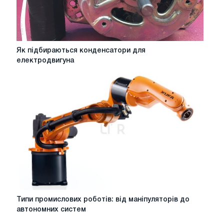
Як
Як підбираються конденсатори для
підбираються
електродвигуна
конденсатори
для
електродвигуна
Типи
Типи промислових роботів: від маніпуляторів до
промислових
автономних систем
роботів: