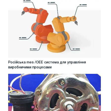
як
альтернатива
новій
Російська
Російська mes /OEE система для управління
mes
виробничими процесами
/OEE
система
для
управління
виробничими
процесами