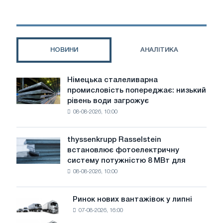
від
маніпуляторів
до
автономних
систем
НОВИНИ
АНАЛІТИКА
Німецька сталеливарна
Німецька
промисловість попереджає: низький
сталеливарна
рівень води загрожує
промисловість
08-08-2026, 10:00
попереджає:
низький
рівень
thyssenkrupp Rasselstein
thyssenkrupp
води
встановлює фотоелектричну
Rasselstein
загрожує
систему потужністю 8 МВт для
встановлює
безпеці
08-08-2026, 10:00
фотоелектричну
поставок
систему
потужністю
Ринок нових вантажівок у липні
Ринок
8
07-08-2026, 16:00
нових
МВт
вантажівок