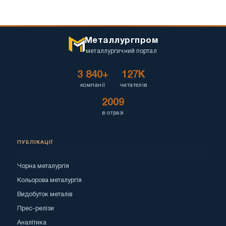
Металлургпром
металлургичний портал
3 840+
127K
компанії
читателів
2009
в отразі
ПУБЛІКАЦІЇ
Чорна металургія
Кольорова металургія
Видобуток металів
Прес-релізи
Аналітика