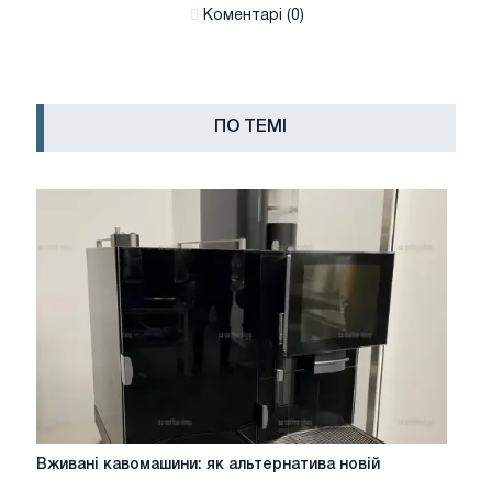
Коментарі (0)
ПО ТЕМІ
Вживані
Вживані кавомашини: як альтернатива новій
кавомашини: