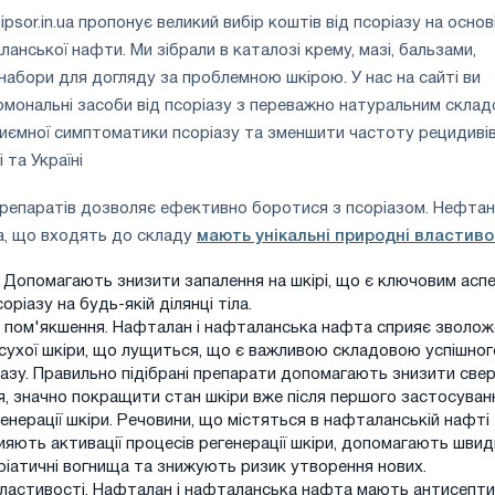
ipsor.in.ua пропонує великий вибір коштів від псоріазу на основ
анської нафти. Ми зібрали в каталозі крему, мазі, бальзами,
 набори для догляду за проблемною шкірою. У нас на сайті ви
мональні засоби від псоріазу з переважно натуральним склад
ємної симптоматики псоріазу та зменшити частоту рецидивів.
 та Україні
репаратів дозволяє ефективно боротися з псоріазом. Нефтан 
, що входять до складу
мають унікальні природні властиво
 Допомагають знизити запалення на шкірі, що є ключовим асп
соріазу на будь-якій ділянці тіла.
 пом'якшення. Нафталан і нафталанська нафта сприяє зволо
сухої шкіри, що лущиться, що є важливою складовою успішног
іазу. Правильно підібрані препарати допомагають знизити све
, значно покращити стан шкіри вже після першого застосуван
енерації шкіри. Речовини, що містяться в нафталанській нафті
ияють активації процесів регенерації шкіри, допомагають шви
ріатичні вогнища та знижують ризик утворення нових.
властивості. Нафталан і нафталанська нафта мають антисепти