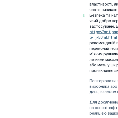
властивості, я
часто виникают
Безпека та на
який добре пер
застосуванні. 
https://antips
b-lij-50ml.html
рекомендацій 
переконайтеся,
м'яким рушнико
легкими масажн
або мазь у шк
проникнення ак
Повторювати пр
виробника або 
день, залежно 
Для досягненн
на основі нафт
реакцією вашої