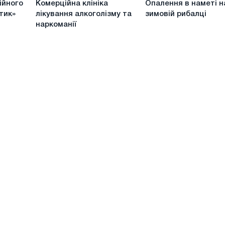
ійного
Комерційна клініка
Опалення в наметі н
клініка
в
та
тик»
лікування алкоголізму та
зимовій рибалці
лікування
наметі
плече?
наркоманії
алкоголізму
на
та
зимовій
наркоманії
рибалці