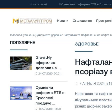
углецевої сталі на основі
📰
Сумнівна реформа ETS в Брюсселі поєд
Новини
Оголошення
Прес-релі
Головна
/
Публікації
/
Дайджест
/
Здоровье
/ Нафталан та Нафталанська нафта від
ПОПУЛЯРНЕ
ЗДОРОВЬЕ
GravitHy
GravitHy
Нафталан
оформляє
оформляє
дозволи на ...
дозволи
псоріазу в
24-07-2026, 20:01
на
будівництво
7 АПРЕЛЯ 2024, 21:
заводу
Сумнівна
Сумнівна
з
реформа ETS в
Нафталан та нафтала
реформа
виробництва
Брюсселі
ETS
лікувальними власти
низьковуглецевої
поєднує ...
в
сталі
різних шкірних захв
18-07-2026, 13:00
Брюсселі
на