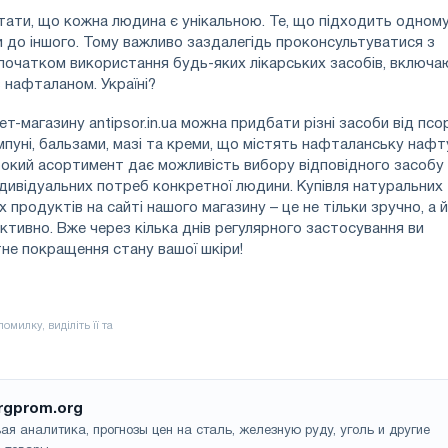
ати, що кожна людина є унікальною. Те, що підходить одному
и до іншого. Тому важливо заздалегідь проконсультуватися з
початком використання будь-яких лікарських засобів, включа
з нафталаном. Україні?
ет-магазину antipsor.in.ua можна придбати різні засоби від псор
уні, бальзами, мазі та креми, що містять нафталанську нафт
окий асортимент дає можливість вибору відповідного засобу
дивідуальних потреб конкретної людини. Купівля натуральних
 продуктів на сайті нашого магазину – це не тільки зручно, а й
тивно. Вже через кілька днів регулярного застосування ви
не покращення стану вашої шкіри!
rgprom.org
ая аналитика, прогнозы цен на сталь, железную руду, уголь и другие