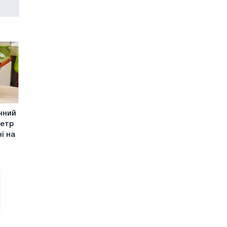
чний
метр
ні на