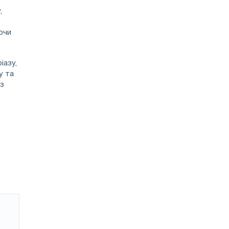
,
ючи
іазу,
у та
 з