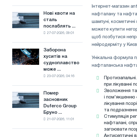
поєднує
основі
Інтернет-магазин ant
галузеві
водню
Нові квоти на
нафталану та нафтал
Нові
обмеження
у
сталь
квоти
шампуні, косметичні
з
Франції
послаблять ...
на
можете купити негор
амбіціями
27-07-2026, 09:01
сталь
по
щоб позбутися непри
послаблять
боротьбі
нейродерміту у Києві
конкуренцію
зі
Заборона
Заборона
в
зміною
хуситів на
Унікальна формула п
хуситів
Сполученому
клімату
судноплавство
на
нафталанська нафта
Королівстві
може ...
судноплавство
23-07-2026, 04:16
може
Протизапальні.
порушити
при лікуванні п
імпорт
Зволоження та
Помер
Помер
Саудівської
і пом'якшенню 
засновник
засновник
сталі
лікування псор
Duferco Group
Duferco
та подразнення
Бруно ...
Group
Стимуляція рег
21-07-2026, 11:01
Бруно
нафталані, спр
Больфо
загоювати псо
Антисептичні 