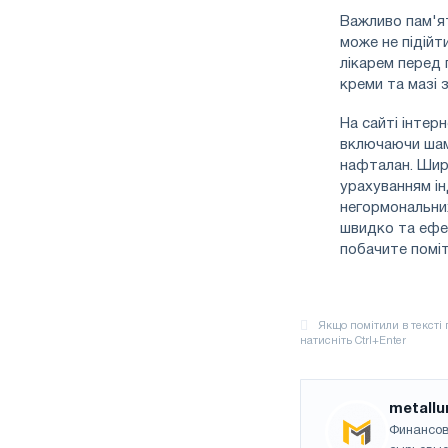
Важливо пам'ят
може не підійт
лікарем перед 
креми та мазі 
На сайті інтерн
включаючи шамп
нафталан. Шир
урахуванням ін
негормональних
швидко та ефек
побачите поміт
metallu
Финансов