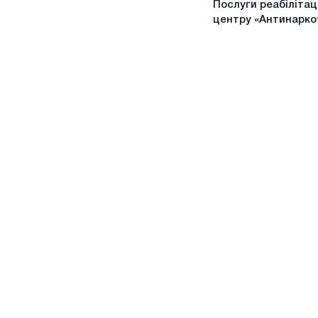
Послуги реабілітац
реабілітаційного
центру «Антинарко
центру
«Антинаркотик»