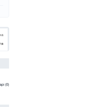
на
тя
рі (0)