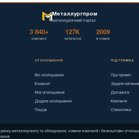
Металлургпром
металлургичний портал
3 840+
127K
2009
компанії
читателів
в отразі
ОГОЛОШЕННЯ
ПІДТРИМКА
Всі оголошення
Про проект
Блокнот
Задати питанн
Мої оголошення
Допомога
Додати оголошення
Контакти
Пошук
Статистика
зи ринку металопрокату та обладнання, новини компаній і безкоштовні огол
нання.