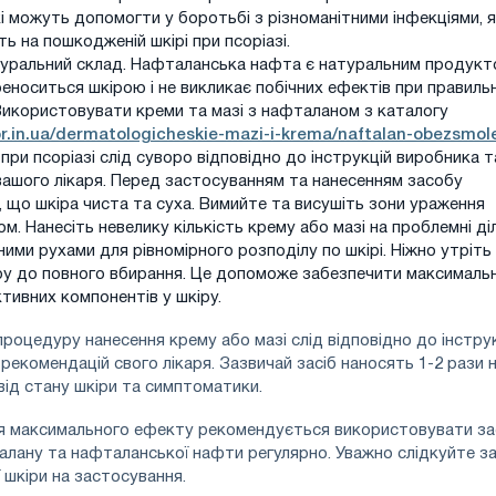
кі можуть допомогти у боротьбі з різноманітними інфекціями, я
ь на пошкодженій шкірі при псоріазі.
туральний склад. Нафталанська нафта є натуральним продукт
еноситься шкірою і не викликає побічних ефектів при правиль
Використовувати креми та мазі з нафталаном з каталогу
or.in.ua/dermatologicheskie-mazi-i-krema/naftalan-obezsmole
при псоріазі слід суворо відповідно до інструкцій виробника т
вашого лікаря. Перед застосуванням та нанесенням засобу
 що шкіра чиста та суха. Вимийте та висушіть зони ураження
м. Нанесіть невелику кількість крему або мазі на проблемні ді
ими рухами для рівномірного розподілу по шкірі. Ніжно утріть
іру до повного вбирання. Це допоможе забезпечити максималь
тивних компонентів у шкіру.
оцедуру нанесення крему або мазі слід відповідно до інструк
рекомендацій свого лікаря. Зазвичай засіб наносять 1-2 рази 
від стану шкіри та симптоматики.
я максимального ефекту рекомендується використовувати з
алану та нафталанської нафти регулярно. Уважно слідкуйте з
 шкіри на застосування.