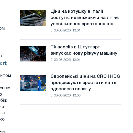
присвячену
а
року
і
подвигу
Ціни на котушку в Італії
Ціни
й
радянської
ростуть, незважаючи на літнє
на
авіації
т
уповільнення зростання цін
котушку
в
ом,
06-08-2026, 13:01
в
у
роки
 ,
Італії
Великої
ростуть,
Вітчизняної
Tk accelis в Штутгарті
Tk
незважаючи
війни
випускає нову ріжучу машину
accelis
і
на
06-08-2026, 13:01
в
літнє
сті
:
Штутгарті
уповільнення
випускає
зростання
ектом
Європейські ціни на CRC і HDG
Європейські
нову
цін
продовжують зростати на тлі
ціни
ріжучу
женню
здорового попиту
на
машину
о
06-08-2026, 13:00
CRC
рбіж
і
ня.
HDG
 та
продовжують
дко
зростати
на
чні