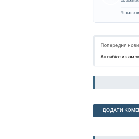
сырьевые
Більше н
Навігація
Попередня нов
Антибіотик амо
ДОДАТИ КОМЕ