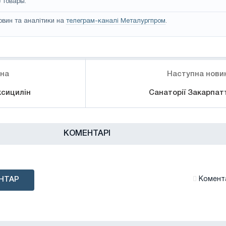
 товары.
овин та аналітики на
телеграм-каналі Металургпром
.
ина
Наступна нови
ксицилін
Санаторії Закарпат
КОМЕНТАРІ
НТАР
Комента