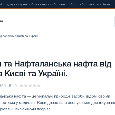
нує галузеві обмеження з амбіціями по боротьбі зі зміною клімату
зи
 псоріазу в Києві та Україні.
 та Нафталанська нафта від
 Києві та Україні.
52
16
0
нська нафта — це унікальні природні засоби, відомі своїми
востями у медицині. Вони давно застосовуються для лікуванн
орювань, включаючи псоріаз.