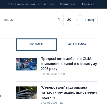
📰
Нові квоти на сталь послаблять конкуренцію в Сполученому Королівстві
Статистика
Реклама
ВХІД
О
б
р
НОВИНИ
АНАЛІТИКА
а
т
Продажі автомобілів в США
Продажі
и
знизилися в липні з максимуму
автомобілів
2026 року
в
м
06-08-2026, 19:00
США
о
знизилися
в
в
"Северсталь" підтримала
"Северсталь"
липні
патріотичну акцію, присвячену
підтримала
у
з
я
подвигу
патріотичну
максимуму
с
06-08-2026, 13:01
акцію,
2026