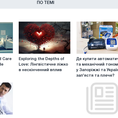
ПО ТЕМІ
Exploring
Де
d Care
Exploring the Depths of
Де купити автомати
the
купити
de
Love: Лінгвістичне ліжко
та механічний тоно
Depths
автоматичний
в нескінченний вплив
у Запоріжжі та Украї
of
та
зап'ястя та плече?
Love:
механічний
Лінгвістичне
тонометр
ліжко
у
в
Запоріжжі
нескінченний
та
вплив
Україні
на
Комерційна
Опалення
зап'ястя