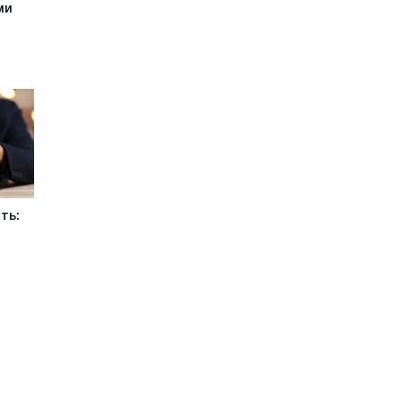
ми
ть: