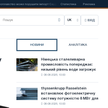
ство може порушити імпорт Саудівської сталі
Статистика
📰
Іспанська Acerinox 
Реклама
ВХІД
О
б
р
НОВИНИ
АНАЛІТИКА
а
т
у
Німецька сталеливарна
Німецька
и
промисловість попереджає:
сталеливарна
низький рівень води загрожує
промисловість
м
08-08-2026, 10:00
попереджає:
о
низький
рівень
в
thyssenkrupp Rasselstein
thyssenkrupp
води
встановлює фотоелектричну
Rasselstein
у
загрожує
систему потужністю 8 МВт для
встановлює
безпеці
с
08-08-2026, 10:00
фотоелектричну
поставок