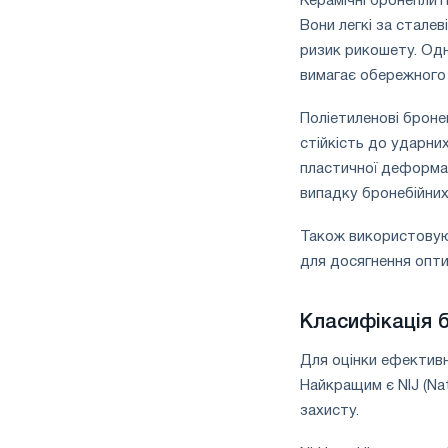
Керамічні бронеплит
Вони легкі за стале
ризик рикошету. Одн
вимагає обережного
Поліетиленові брон
стійкість до ударни
пластичної деформац
випадку бронебійних
Також використовуют
для досягнення опти
Класифікація 
Для оцінки ефектив
Найкращим є NIJ (Nati
захисту.