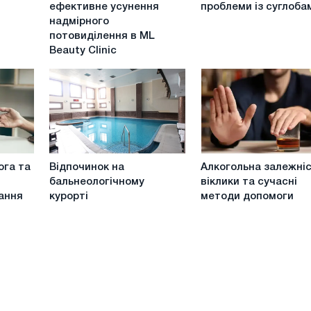
гіпергідрозу-
проблеми
ефективне усунення
проблеми із суглоба
ефективне
із
надмірного
усунення
суглобами
потовиділення в ML
надмірного
Beauty Clinic
потовиділення
в
ML
Beauty
Clinic
Відпочинок
Алкогольна
ога та
Відпочинок на
Алкогольна залежніс
на
залежність:
бальнеологічному
віклики та сучасні
бальнеологічному
віклики
ання
курорті
методи допомоги
курорті
та
сучасні
методи
допомоги