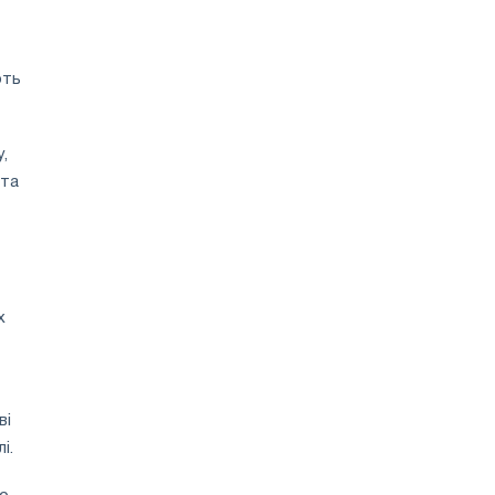
ють
,
 та
х
ві
і.