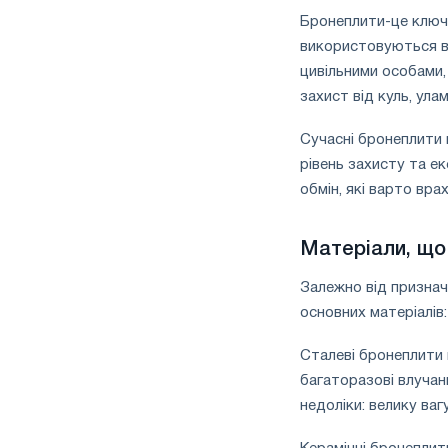
Бронеплити-це ключо
використовуються в
цивільними особами,
захист від куль, ула
Сучасні
бронеплити в
рівень захисту та ек
обмін, які варто вра
Матеріали, що
Залежно від признач
основних матеріалів:
Сталеві бронеплити
багаторазові влучан
недоліки: велику ваг