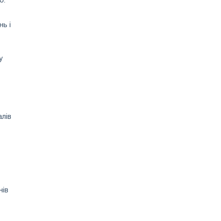
ю.
ь і
у
лів
нів