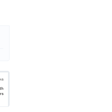
на
th
rs