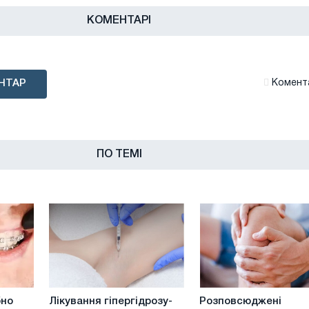
КОМЕНТАРІ
НТАР
Комента
ПО ТЕМІ
Лікування
Розповсюджені
бно
Лікування гіпергідрозу-
Розповсюджені