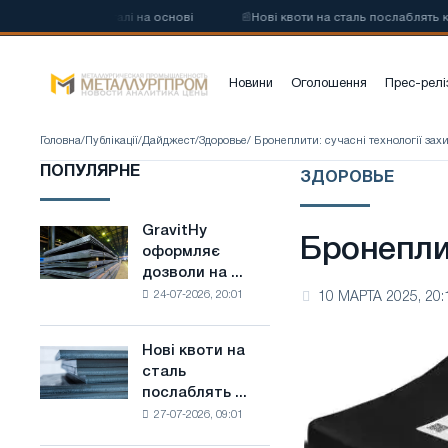
углецевої сталі на основі
📰
Нові квоти на сталь послаблять конку
Новини
Оголошення
Прес-релі
Головна
/
Публікації
/
Дайджест
/
Здоровье
/ Бронеплити: сучасні технології зах
ПОПУЛЯРНЕ
ЗДОРОВЬЕ
GravitHy
GravitHy
Бронеплит
оформляє
оформляє
дозволи на ...
дозволи
24-07-2026, 20:01
10 МАРТА 2025, 20:
на
будівництво
заводу
Нові квоти на
Нові
з
сталь
квоти
виробництва
послаблять ...
на
низьковуглецевої
27-07-2026, 09:01
сталь
сталі
послаблять
на