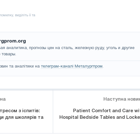
rgprom.org
ая аналитика, прогнозы цен на сталь, железную руду, уголь и другие
 товары.
овин та аналітики на
телеграм-каналі Металургпром
.
ина
Наступна нови
тресом з іспитів:
Patient Comfort and Care wi
и для школярів та
Hospital Bedside Tables and Locke