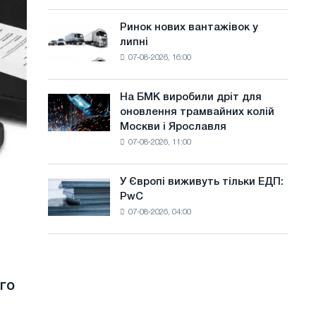
систему
а
потужністю
Ринок нових вантажівок у
Ринок
й
8
липні
нових
МВт
т
07-08-2026, 16:00
вантажівок
для
у
у
досягнення
липні
цілей
На БМК виробили дріт для
На
декарбонізації
оновлення трамвайних колій
БМК
Москви і Ярославля
виробили
07-08-2026, 11:00
дріт
для
оновлення
У Європі виживуть тільки ЕДП:
У
трамвайних
PwC
Європі
колій
07-08-2026, 04:00
виживуть
Москви
тільки
і
ЕДП:
Ярославля
PwC
ого