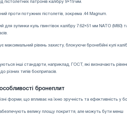
 від пістолетних патронів калібру 9×19 мм.
ивний проти потужних пістолетів, зокрема .44 Magnum.
чений для зупинки куль гвинтівок калібру 7.62×51 мм NATO (M80) т
сів.
чує максимальний рівень захисту, блокуючи бронебійні кулі калі
вуються інші стандарти, наприклад, ГОСТ, які визначають рівен
до різних типів боєприпасів.
 особливості бронеплит
зні форми, що впливає на їхню зручність та ефективність у б
забезпечують велику площу покриття, але можуть бути менш