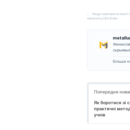
metallu
Финансов
сырьевые
Більше н
Навігація
Попередня нов
Як боротися зі с
практичні метод
учнів