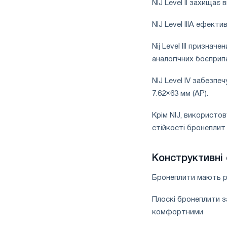
NIJ Level II захищає
NIJ Level IIIA ефект
Nij Level III призна
аналогічних боєприпа
NIJ Level IV забезпе
7.62×63 мм (AP).
Крім NIJ, використо
стійкості бронеплит 
Конструктивні
Бронеплити мають рі
Плоскі бронеплити 
комфортними