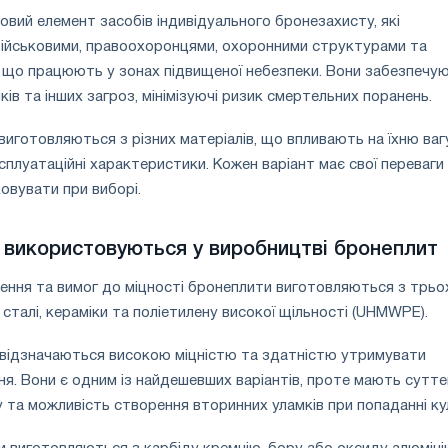
вий елемент засобів індивідуального бронезахисту, які
ійськовими, правоохоронцями, охоронними структурами та
 що працюють у зонах підвищеної небезпеки. Вони забезпечу
мків та інших загроз, мінімізуючі ризик смертельних поранень.
иготовляються з різних матеріалів, що впливають на їхню вагу
сплуатаційні характеристики. Кожен варіант має свої переваги
ховувати при виборі.
 використовуються у виробництві бронеплит
ення та вимог до міцності бронеплити виготовляються з трьо
 сталі, кераміки та поліетилену високої щільності (UHMWPE).
 відзначаються високою міцністю та здатністю утримувати
ня. Вони є одним із найдешевших варіантів, проте мають сутте
у та можливість створення вторинних уламків при попаданні кул