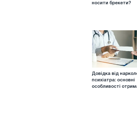
часу
носити брекети?
потрібно
носити
брекети?
Довідка
Довідка від наркол
від
психіатра: основні
нарколога
особливості отрим
та
психіатра:
основні
особливості
отримання