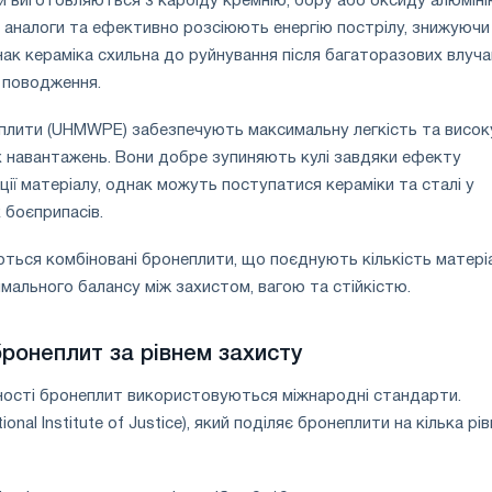
и виготовляються з карбіду кремнію, бору або оксиду алюміні
ві аналоги та ефективно розсіюють енергію пострілу, знижуючи
ак кераміка схильна до руйнування після багаторазових влучан
 поводження.
еплити (UHMWPE) забезпечують максимальну легкість та висок
х навантажень. Вони добре зупиняють кулі завдяки ефекту
ії матеріалу, однак можуть поступатися кераміки та сталі у
 боєприпасів.
ься комбіновані бронеплити, що поєднують кількість матеріа
мального балансу між захистом, вагою та стійкістю.
бронеплит за рівнем захисту
ності бронеплит використовуються міжнародні стандарти.
onal Institute of Justice), який поділяє бронеплити на кілька рів