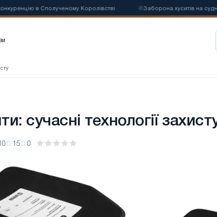
ренцію в Сполученому Королівстві
📰
Заборона хуситів на судноплав
зи
исту
и: сучасні технології захист
10
15
0