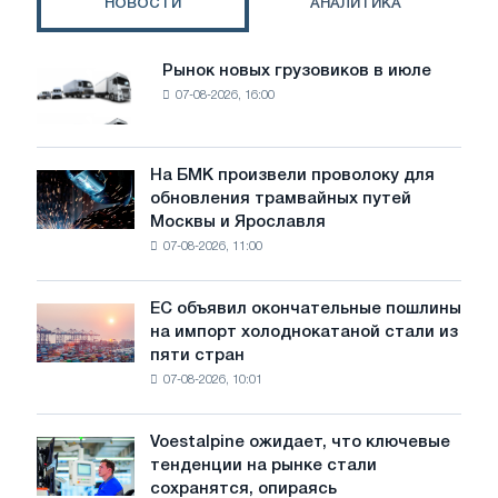
НОВОСТИ
АНАЛИТИКА
Рынок новых грузовиков в июле
Рынок
07-08-2026, 16:00
новых
грузовиков
в
июле
На БМК произвели проволоку для
На
обновления трамвайных путей
БМК
Москвы и Ярославля
произвели
07-08-2026, 11:00
проволоку
для
обновления
ЕС объявил окончательные пошлины
ЕС
трамвайных
на импорт холоднокатаной стали из
объявил
путей
пяти стран
окончательные
Москвы
07-08-2026, 10:01
пошлины
и
на
Ярославля
импорт
Voestalpine ожидает, что ключевые
Voestalpine
холоднокатаной
тенденции на рынке стали
ожидает,
стали
сохранятся, опираясь
что