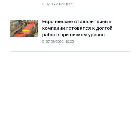
из
07-08-2026, 10:01
ключевые
пяти
тенденции
стран
на
Европейские сталелитейные
Европейские
рынке
компании готовятся к долгой
сталелитейные
стали
работе при низком уровне
компании
сохранятся,
07-08-2026, 10:00
готовятся
опираясь
к
на
долгой
диверсификацию
работе
при
низком
уровне
воды