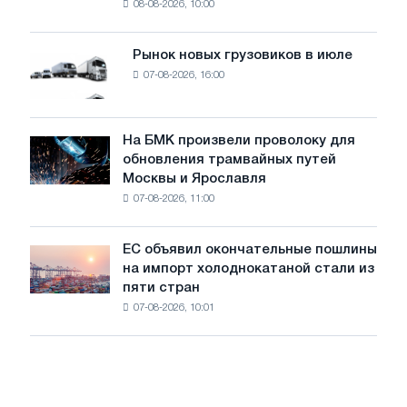
08-08-2026, 10:00
фотоэлектрическую
поставок
систему
мощностью
Рынок новых грузовиков в июле
Рынок
8
07-08-2026, 16:00
новых
МВт
грузовиков
для
в
достижения
июле
На БМК произвели проволоку для
целей
На
обновления трамвайных путей
обезуглероживания
БМК
Москвы и Ярославля
произвели
07-08-2026, 11:00
проволоку
для
обновления
ЕС объявил окончательные пошлины
ЕС
трамвайных
на импорт холоднокатаной стали из
объявил
путей
пяти стран
окончательные
Москвы
07-08-2026, 10:01
пошлины
и
на
Ярославля
импорт
холоднокатаной
стали