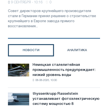
9 СЕНТЯБРЯ - 10:16
0
Совет директоров крупнейшего производителя
стали в Германии принял решение о строительстве
крупнейшего в Европе завода прямого
восстановления...
НОВОСТИ
АНАЛИТИКА
Немецкая сталелитейная
Немецкая
промышленность предупреждает:
сталелитейная
низкий уровень воды
промышленность
08-08-2026, 10:00
предупреждает:
низкий
уровень
thyssenkrupp Rasselstein
thyssenkrupp
воды
устанавливает фотоэлектрическую
Rasselstein
угрожает
систему мощностью 8
устанавливает
безопасности