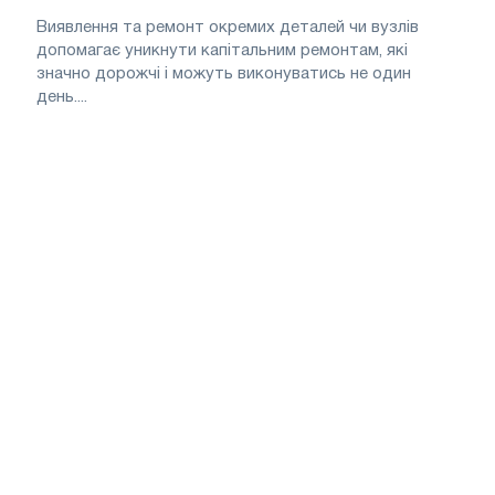
Виявлення та ремонт окремих деталей чи вузлів
допомагає уникнути капітальним ремонтам, які
значно дорожчі і можуть виконуватись не один
день....