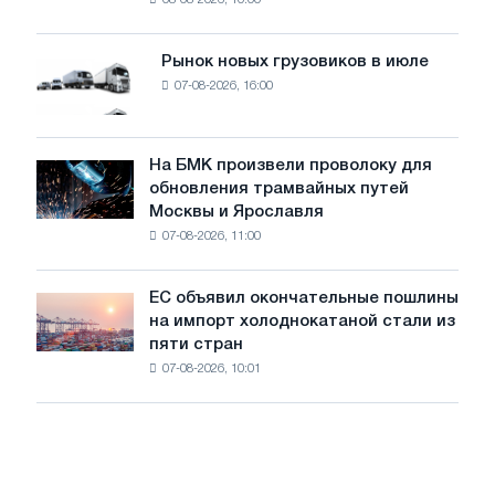
08-08-2026, 10:00
фотоэлектрическую
поставок
систему
мощностью
Рынок новых грузовиков в июле
Рынок
8
07-08-2026, 16:00
новых
МВт
грузовиков
для
в
достижения
июле
На БМК произвели проволоку для
целей
На
обновления трамвайных путей
обезуглероживания
БМК
Москвы и Ярославля
произвели
07-08-2026, 11:00
проволоку
для
обновления
ЕС объявил окончательные пошлины
ЕС
трамвайных
на импорт холоднокатаной стали из
объявил
путей
пяти стран
окончательные
Москвы
07-08-2026, 10:01
пошлины
и
на
Ярославля
импорт
холоднокатаной
стали
из