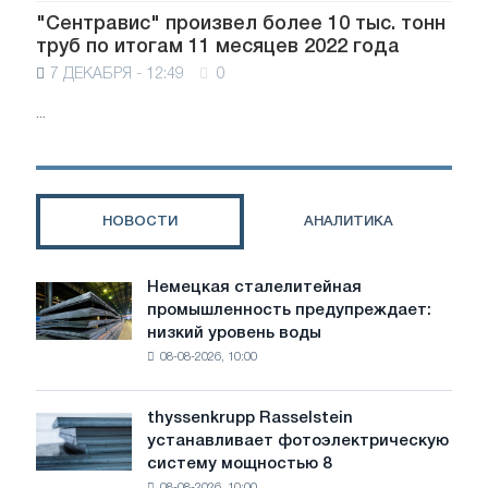
"Сентравис" произвел более 10 тыс. тонн
труб по итогам 11 месяцев 2022 года
7 ДЕКАБРЯ - 12:49
0
...
НОВОСТИ
АНАЛИТИКА
Немецкая сталелитейная
Немецкая
промышленность предупреждает:
сталелитейная
низкий уровень воды
промышленность
08-08-2026, 10:00
предупреждает:
низкий
уровень
thyssenkrupp Rasselstein
thyssenkrupp
воды
устанавливает фотоэлектрическую
Rasselstein
угрожает
систему мощностью 8
устанавливает
безопасности