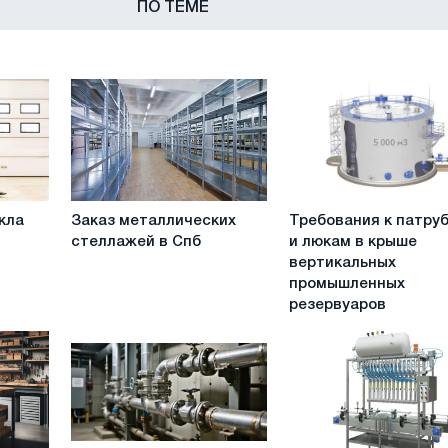
ПО ТЕМЕ
Заказ
Требования
кла
Заказ металлических
Требования к патру
металлических
к
стеллажей в Спб
и люкам в крыше
стеллажей
патрубкам
вертикальных
в
и
промышленных
Спб
люкам
резервуаров
в
крыше
вертикальных
промышленных
резервуаров