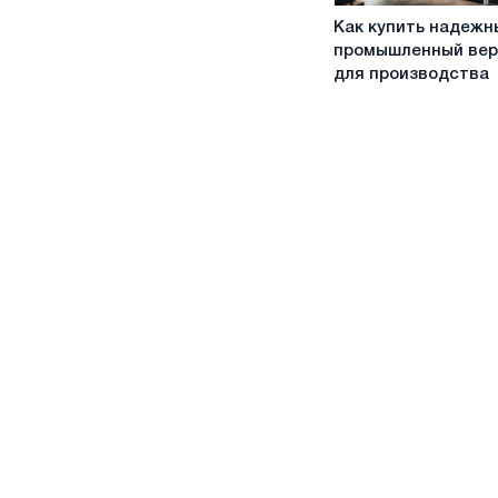
Как
Как купить надежн
купить
промышленный вер
надежный
для производства
промышленный
верстак
для
производства