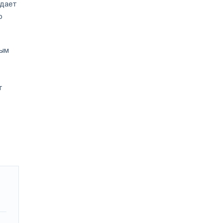
 дает
о
ным
т