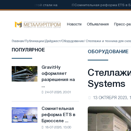
изкоуглеродистой стали на
📰
Сомнительная реформа ETS в Брюссе
Новости
Объявления
Пресс-ре
Главная
/
Публикации
/
Дайджест
/
Оборудование
/ Стеллажи и техника для скл
ПОПУЛЯРНОЕ
ОБОРУДОВАНИЕ
GravitHy
GravitHy
Стеллажи
оформляет
оформляет
разрешения на
разрешения
Systems
...
на
24-07-2026, 20:01
строительство
13 ОКТЯБРЯ 2023, 
завода
по
Сомнительная
Сомнительная
производству
реформа ETS в
реформа
низкоуглеродистой
Брюсселе ...
ETS
стали
18-07-2026, 13:00
в
на