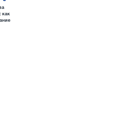
ва
 как
ание