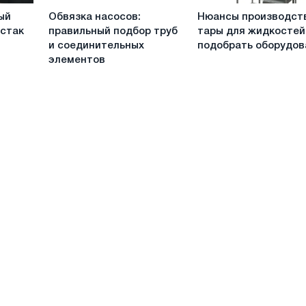
Обвязка
Нюансы
ый
Обвязка насосов:
Нюансы производст
насосов:
производства
стак
правильный подбор труб
тары для жидкостей:
правильный
тары
и соединительных
подобрать оборудов
подбор
для
элементов
труб
жидкостей:
и
как
соединительных
подобрать
элементов
оборудование