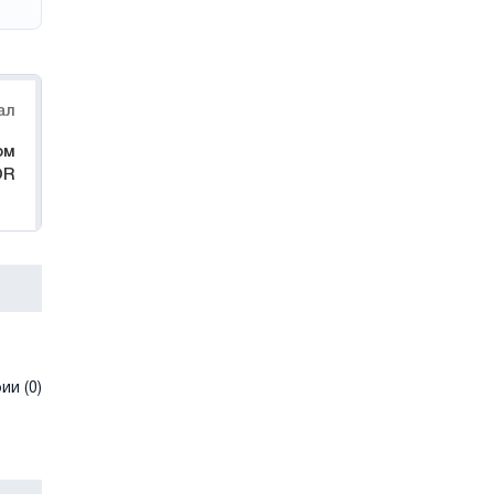
ал
ом
OR
и (0)