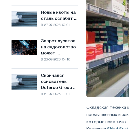
Брюсселе
основе
совмещает
водорода
Новые квоты на
Новые
отраслевые
во
сталь ослабят ...
квоты
ограничения
Франции
27-07-2026, 09:01
на
с
сталь
амбициями
ослабят
по
Запрет хуситов
Запрет
конкуренцию
борьбе
на судоходство
хуситов
в
с
может ...
на
Соединенном
изменением
23-07-2026, 04:16
судоходство
Королевстве
климата
может
нарушить
Скончался
Скончался
импорт
основатель
основатель
Саудовской
Duferco Group ...
Duferco
стали
21-07-2026, 11:01
Group
Бруно
Больфо
Складская техника 
промышленных и зак
которые применяютс