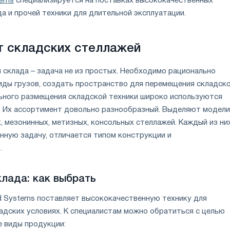
tems
специализируется на поставках высококачественных
а и прочей техники для длительной эксплуатации.
т складских стеллажей
 склада – задача не из простых. Необходимо рационально
иды грузов, создать пространство для перемещения складск
льного размещения складской техники широко используются
. Их ассортимент довольно разнообразный. Выделяют модели
, мезонинных, метизных, консольных стеллажей. Каждый из ни
нную задачу, отличается типом конструкции и
.
клада: как выбрать
ad Systems поставляет высококачественную технику для
ладских условиях. К специалистам можно обратиться с целью
 виды продукции: