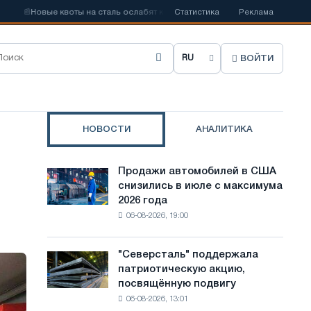
📰
Новые квоты на сталь ослабят конкуренцию в Соединенном Королевств
Статистика
Реклама
ВОЙТИ
В
ы
б
НОВОСТИ
АНАЛИТИКА
р
а
Продажи автомобилей в США
Продажи
т
снизились в июле с максимума
автомобилей
2026 года
в
ь
06-08-2026, 19:00
США
я
снизились
в
з
"Северсталь" поддержала
"Северсталь"
июле
патриотическую акцию,
поддержала
ы
с
посвящённую подвигу
патриотическую
максимума
к
06-08-2026, 13:01
акцию,
2026