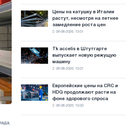
посвящённую
с
года
подвигу
Цены на катушку в Италии
Цены
а
советской
растут, несмотря на летнее
на
авиации
й
замедление роста цен
катушку
в
06-08-2026, 13:01
в
т
годы
Италии
Великой
а
растут,
Отечественной
Tk accelis в Штутгарте
Tk
несмотря
войны
выпускает новую режущую
accelis
на
машину
в
летнее
06-08-2026, 13:01
Штутгарте
замедление
выпускает
роста
новую
цен
Европейские цены на CRC и
Европейские
режущую
HDG продолжают расти на
цены
машину
фоне здорового спроса
на
06-08-2026, 13:00
CRC
и
HDG
лада,
продолжают
расти