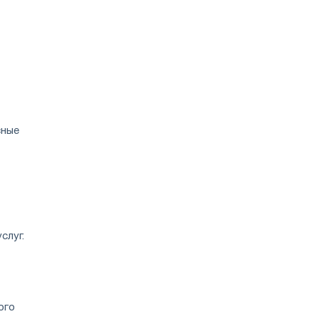
сные
слуг.
ого