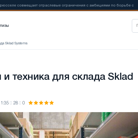
ле совмещает отраслевые ограничения с амбициями по борьбе с
лизы
ада Sklad Systems
 и техника для склада Sklad
11:35
28
0