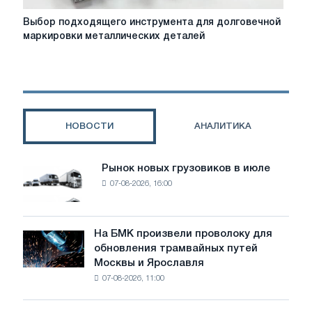
Выбор
Выбор подходящего инструмента для долговечной
подходящего
маркировки металлических деталей
инструмента
для
долговечной
маркировки
металлических
деталей
НОВОСТИ
АНАЛИТИКА
Рынок новых грузовиков в июле
Рынок
07-08-2026, 16:00
новых
грузовиков
в
июле
На БМК произвели проволоку для
На
обновления трамвайных путей
БМК
Москвы и Ярославля
произвели
07-08-2026, 11:00
проволоку
для
обновления