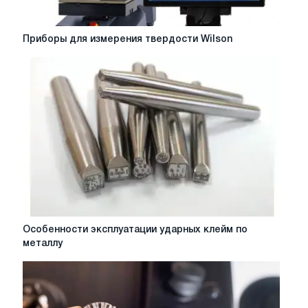
Приборы
Приборы для измерения твердости Wilson
для
измерения
твердости
Wilson
Особенности
Особенности эксплуатации ударных клейм по
эксплуатации
металлу
ударных
клейм
по
металлу