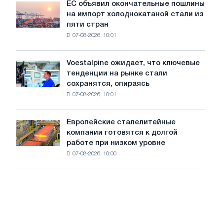
ЕС объявил окончательные пошлины
ЕС
трамвайных
на импорт холоднокатаной стали из
объявил
путей
пяти стран
окончательные
Москвы
07-08-2026, 10:01
пошлины
и
на
Ярославля
импорт
Voestalpine ожидает, что ключевые
Voestalpine
холоднокатаной
тенденции на рынке стали
ожидает,
стали
сохранятся, опираясь
что
из
07-08-2026, 10:01
ключевые
пяти
тенденции
стран
на
Европейские сталелитейные
Европейские
рынке
компании готовятся к долгой
сталелитейные
стали
работе при низком уровне
компании
сохранятся,
07-08-2026, 10:00
готовятся
опираясь
к
на
долгой
диверсификацию
работе
при
низком
уровне