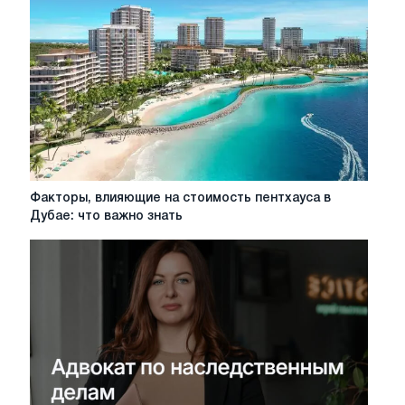
Факторы,
Факторы, влияющие на стоимость пентхауса в
влияющие
Дубае: что важно знать
на
стоимость
пентхауса
в
Дубае:
что
важно
знать