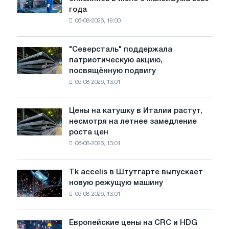
автомобилей
года
в
06-08-2026, 19:00
США
снизились
в
"Северсталь" поддержала
"Северсталь"
июле
патриотическую акцию,
поддержала
с
посвящённую подвигу
патриотическую
максимума
06-08-2026, 13:01
акцию,
2026
посвящённую
года
подвигу
Цены на катушку в Италии растут,
Цены
советской
несмотря на летнее замедление
на
авиации
роста цен
катушку
в
06-08-2026, 13:01
в
годы
Италии
Великой
растут,
Отечественной
Tk accelis в Штутгарте выпускает
Tk
несмотря
войны
новую режущую машину
accelis
на
06-08-2026, 13:01
в
летнее
Штутгарте
замедление
выпускает
роста
Европейские цены на CRC и HDG
Европейские
новую