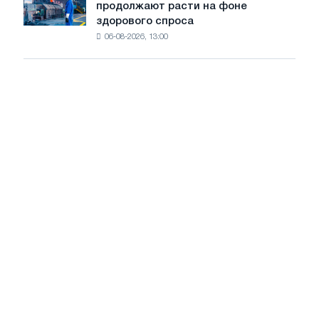
цен
продолжают расти на фоне
цены
режущую
здорового спроса
на
машину
06-08-2026, 13:00
CRC
и
HDG
продолжают
расти
на
фоне
здорового
спроса