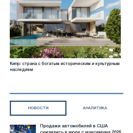
строящемся
доме
ВТБ
Кипр:
Кипр: страна с богатым историческим и культурным
страна
наследием
с
богатым
историческим
и
культурным
наследием
НОВОСТИ
АНАЛИТИКА
Продажи автомобилей в США
Продажи
снизились в июле с максимума 2026