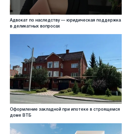
Адвокат
Адвокат по наследству — юридическая поддержка
по
в деликатных вопросах
наследству
—
юридическая
поддержка
в
деликатных
вопросах
Оформление
Оформление закладной при ипотеке в строящемся
закладной
доме ВТБ
при
ипотеке
в