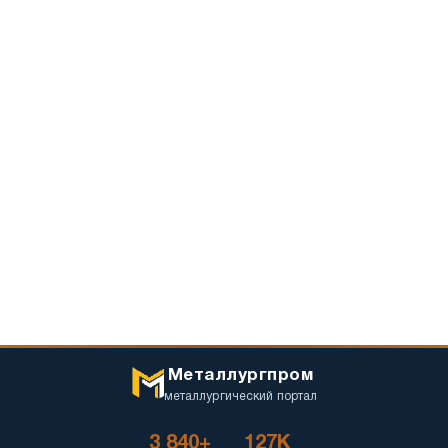
Металлургпром
металлургический портал
3 840+
127K