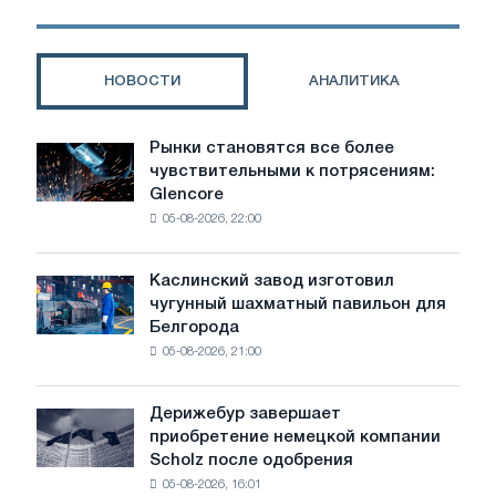
НОВОСТИ
АНАЛИТИКА
Рынки становятся все более
Рынки
чувствительными к потрясениям:
становятся
Glencore
все
05-08-2026, 22:00
более
чувствительными
к
Каслинский завод изготовил
Каслинский
потрясениям:
чугунный шахматный павильон для
завод
Glencore
Белгорода
изготовил
05-08-2026, 21:00
чугунный
шахматный
павильон
Дерижебур завершает
Дерижебур
для
приобретение немецкой компании
завершает
Белгорода
Scholz после одобрения
приобретение
05-08-2026, 16:01
немецкой